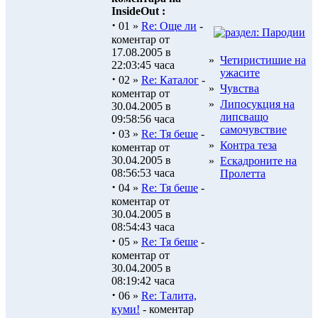
InsideOut :
·
01 »
Re: Още ли
-
коментар от
17.08.2005 в
»
Четиристишие на
22:03:45 часа
ужасите
·
02 »
Re: Каталог
-
»
Чувства
коментар от
»
Липосукция на
30.04.2005 в
липсващо
09:58:56 часа
самочувствие
·
03 »
Re: Тя беше
-
»
Контра теза
коментар от
30.04.2005 в
»
Ескадроните на
08:56:53 часа
Пролетта
·
04 »
Re: Тя беше
-
коментар от
30.04.2005 в
08:54:43 часа
·
05 »
Re: Тя беше
-
коментар от
30.04.2005 в
08:19:42 часа
·
06 »
Re: Талита,
куми!
- коментар