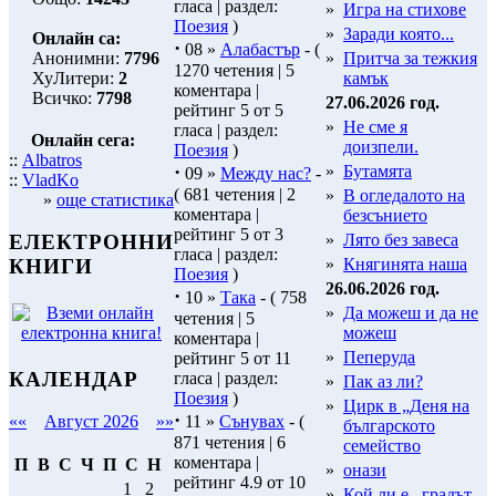
гласа | раздел:
»
Игра на стихове
Поезия
)
»
Заради която...
Онлайн са:
·
08 »
Алабастър
- (
Анонимни:
7796
»
Притча за тежкия
1270 четения | 5
ХуЛитери:
2
камък
коментара |
Всичко:
7798
27.06.2026 год.
рейтинг 5 от 5
»
Не сме я
гласа | раздел:
Онлайн сега:
доизпели.
Поезия
)
::
Albatros
·
»
Бутамята
09 »
Между нас?
-
::
VladKo
( 681 четения | 2
»
В огледалото на
»
още статистика
коментара |
безсънието
рейтинг 5 от 3
»
Лято без завеса
ЕЛЕКТРОННИ
гласа | раздел:
»
Княгинята наша
КНИГИ
Поезия
)
26.06.2026 год.
·
10 »
Така
- ( 758
»
Да можеш и да не
четения | 5
можеш
коментара |
»
Пеперуда
рейтинг 5 от 11
КАЛЕНДАР
гласа | раздел:
»
Пак аз ли?
Поезия
)
»
Цирк в „Деня на
·
11 »
Сънувах
- (
««
Август 2026
»»
българското
871 четения | 6
семейство
коментара |
П
В
С
Ч
П
С
Н
»
онази
рейтинг 4.9 от 10
1
2
»
Кой ли е...градът