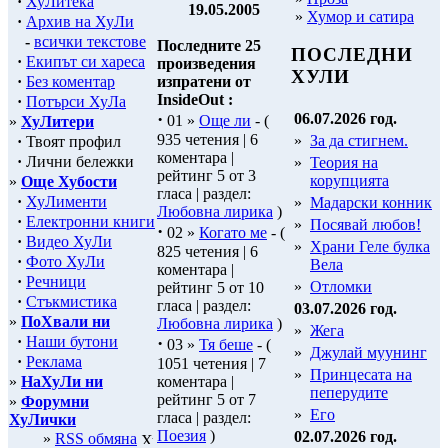
·
ХуЛитека
19.05.2005
»
Хумор и сатира
·
Архив на ХуЛи
-
всички текстове
Последните 25
ПОСЛЕДНИ
·
Екипът си хареса
произведения
ХУЛИ
·
Без коментар
изпратени от
InsideOut :
·
Потърси ХуЛа
·
06.07.2026 год.
01 »
Още ли
- (
»
ХуЛитери
935 четения | 6
»
За да стигнем.
·
Твоят профил
коментара |
·
Лични бележки
»
Теория на
рейтинг 5 от 3
корупцията
»
Още Хубости
гласа | раздел:
·
ХуЛименти
»
Мадарски конник
Любовна лирика
)
·
Електронни книги
»
Посявай любов!
·
02 »
Когато ме
- (
·
Видео ХуЛи
»
Храни Геле булка
825 четения | 6
·
Фото ХуЛи
Вела
коментара |
·
Речници
»
Отломки
рейтинг 5 от 10
·
Стъкмистика
гласа | раздел:
03.07.2026 год.
»
ПоХвали ни
Любовна лирика
)
»
Жега
·
Наши бутони
·
03 »
Тя беше
- (
»
Джулай муунинг
·
Реклама
1051 четения | 7
»
Принцесата на
»
НаХуЛи ни
коментара |
пеперудите
рейтинг 5 от 7
»
Форумни
»
Его
гласа | раздел:
ХуЛички
Поезия
)
02.07.2026 год.
»
RSS обмяна