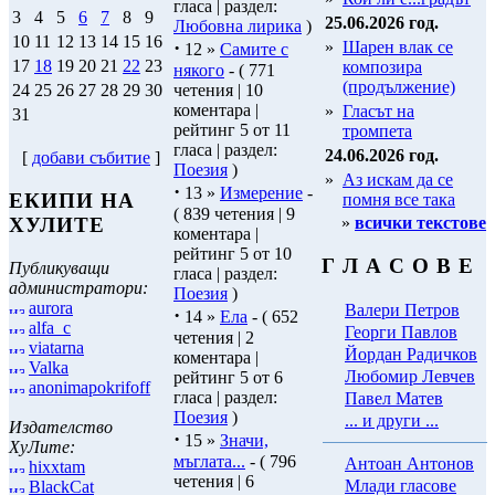
гласа | раздел:
3
4
5
6
7
8
9
25.06.2026 год.
Любовна лирика
)
10
11
12
13
14
15
16
·
»
Шарен влак се
12 »
Самите с
17
18
19
20
21
22
23
композира
някого
- ( 771
(продължение)
четения | 10
24
25
26
27
28
29
30
коментара |
»
Гласът на
31
рейтинг 5 от 11
тромпета
гласа | раздел:
24.06.2026 год.
[
добави събитие
]
Поезия
)
»
Аз искам да се
·
13 »
Измерение
-
ЕКИПИ НА
помня все така
( 839 четения | 9
»
всички текстове
ХУЛИТЕ
коментара |
рейтинг 5 от 10
Г Л А С О В Е
Публикуващи
гласа | раздел:
администратори:
Поезия
)
aurora
Валери Петров
·
14 »
Ела
- ( 652
alfa_c
Георги Павлов
четения | 2
viatarna
Йордан Радичков
коментара |
Valka
Любомир Левчев
рейтинг 5 от 6
anonimapokrifoff
гласа | раздел:
Павел Матев
Поезия
)
... и други ...
Издателство
·
15 »
Значи,
ХуЛите:
мъглата...
- ( 796
Антоан Антонов
hixxtam
четения | 6
Млади гласове
BlackCat