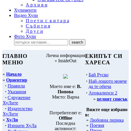
А р х и в и
Хулименти
Видео Хули
П о е т и с к и т а р а
С ъ б и т и я
Д р у г и
Фото Хули
ГЛАВНО
Лична информация
ЕКИПЪТ СИ
» InsideOut
МЕНЮ
ХАРЕСА
»
Начало
·
Бай Руско
»
Ориентир
·
Най-лошото момче
·
Правила
да те обича
Моето име е:
В.
·
Указания
Попова
·
Апокалипси 2
Място: Варна
·
Сдружение
»
целият списък
ХуЛите
·
Издателство
Вижте още избрано
Потребителят е:
ХуЛите
в:
Offline
»
ХуЛи
»
Любовна лирика
Последна
»
Поезия
·
Изпрати ХуЛа
активност:
»
Проза