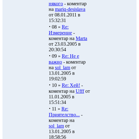
някого
- коментар
на
mariq-desislava
от 08.01.2011 в
15:32:31
·
08 »
Re:
Измерение
-
коментар на
Marta
от 23.03.2005 в
20:30:54
·
09 »
Re: Не е
важно
- коментар
на
sol_lam
от
13.01.2005 в
19:02:59
·
10 »
Re: Хей!
-
коментар на
Ufff
от
11.01.2005 в
15:51:34
·
11 »
Re:
Приятелство...
-
коментар на
sol_lam
от
13.01.2005 в
18:58:56