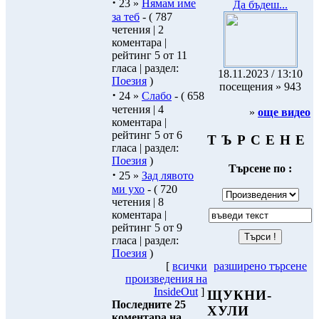
·
23 »
Нямам име
Да бъдеш...
за теб
- ( 787
четения | 2
коментара |
рейтинг 5 от 11
гласа | раздел:
18.11.2023 / 13:10
Поезия
)
посещения » 943
·
24 »
Слабо
- ( 658
четения | 4
»
още видео
коментара |
рейтинг 5 от 6
Т Ъ Р С Е Н Е
гласа | раздел:
Поезия
)
Търсене по :
·
25 »
Зад лявото
ми ухо
- ( 720
четения | 8
коментара |
рейтинг 5 от 9
гласа | раздел:
Поезия
)
[
всички
разширено търсене
произведения на
InsideOut
]
ЩУКНИ-
Последните 25
ХУЛИ
коментара на