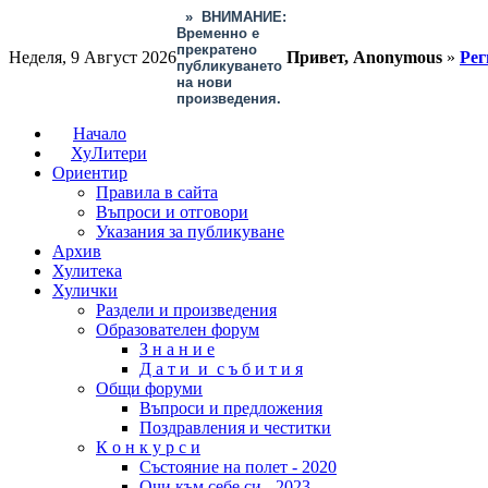
»
ВНИМАНИЕ:
Временно е
прекратено
Неделя, 9 Август 2026
Привет, Anonymous
»
Рег
публикуването
на нови
произведения.
Начало
ХуЛитери
Ориентир
Правила в сайта
Въпроси и отговори
Указания за публикуване
Архив
Хулитека
Хулички
Раздели и произведения
Образователен форум
З н а н и е
Д а т и и с ъ б и т и я
Общи форуми
Въпроси и предложения
Поздравления и честитки
К о н к у р с и
Състояние на полет - 2020
Очи към себе си - 2023