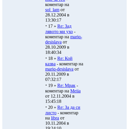
коментар на
sol_lam
от
28.12.2004 в
13:30:17
·
17 »
Re: Зад
лявото ми ухо
-
коментар на
mariq-
desislava
от
28.10.2009 в
18:40:34
·
18 »
Re: Кой
казва
- коментар на
mariq-desislava
от
20.11.2009 в
07:32:17
·
19 »
Re: Мрак
-
коментар на
Meiia
от 12.11.2004 в
15:45:18
·
20 »
Re: За да си
листо
- коментар
на
libra
от
10.11.2004 в
19:24:10