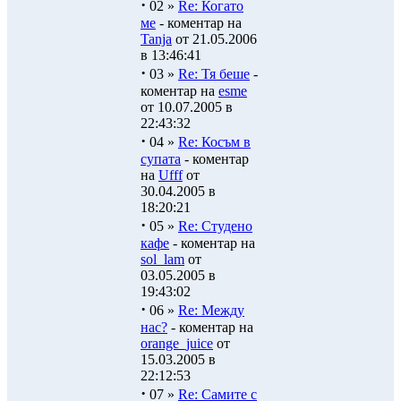
·
02 »
Re: Когато
ме
- коментар на
Tanja
от 21.05.2006
в 13:46:41
·
03 »
Re: Тя беше
-
коментар на
esme
от 10.07.2005 в
22:43:32
·
04 »
Re: Косъм в
супата
- коментар
на
Ufff
от
30.04.2005 в
18:20:21
·
05 »
Re: Студено
кафе
- коментар на
sol_lam
от
03.05.2005 в
19:43:02
·
06 »
Re: Между
нас?
- коментар на
orange_juice
от
15.03.2005 в
22:12:53
·
07 »
Re: Самите с