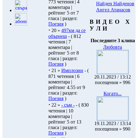
773 четения | 4
Найден Найденов
коментара |
Ангел Атанасов
рейтинг 5 от 7
гласа | раздел:
В И Д Е О Х
Поезия
)
У Л И
·
20 »
497км да се
обърнеш
- ( 812
Последните 3 клипа
четения | 7
Любовта
коментара |
рейтинг 5 от 8
гласа | раздел:
Поезия
)
·
21 »
Имплозии
- (
871 четения | 6
20.11.2023 / 13:12
коментара |
посещения » 996
рейтинг 4.55 от 9
гласа | раздел:
Когато...
Поезия
)
·
22 »
- съм -
- ( 830
четения | 10
коментара |
рейтинг 5 от 13
19.11.2023 / 13:14
гласа | раздел:
посещения » 990
Поезия
)