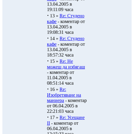
13.04.2005 в
19:11:09 часа
·
13 »
Re: Студено
кафе
- коментар от
13.04.2005 в
19:08:31 часа
·
14 »
Re: Студено
кафе
- коментар от
13.04.2005 в
18:57:32 часа
·
15 »
Re: Не
можеш да избягаш
- коментар от
11.04.2005 в
08:51:14 часа
·
16 »
Re:
Изобретяване на
маниера
- коментар
от 06.04.2005 в
22:21:03 часа
·
17 »
Re: Усещане
ІІ
- коментар от
06.04.2005 в
12:15:33 часа