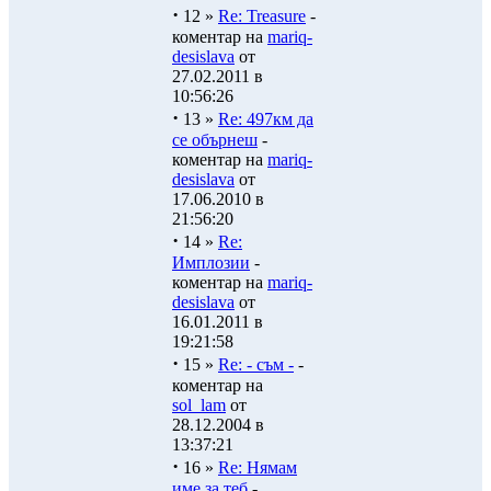
·
12 »
Re: Treasure
-
коментар на
mariq-
desislava
от
27.02.2011 в
10:56:26
·
13 »
Re: 497км да
се обърнеш
-
коментар на
mariq-
desislava
от
17.06.2010 в
21:56:20
·
14 »
Re:
Имплозии
-
коментар на
mariq-
desislava
от
16.01.2011 в
19:21:58
·
15 »
Re: - съм -
-
коментар на
sol_lam
от
28.12.2004 в
13:37:21
·
16 »
Re: Нямам
име за теб
-