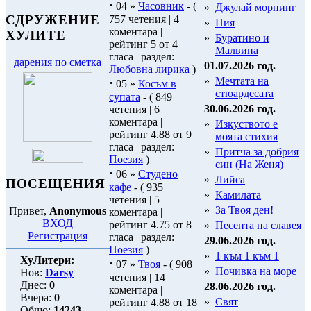
·
04 »
Часовник
- (
»
Джулай морнинг
СДРУЖЕНИЕ
757 четения | 4
»
Пия
коментара |
ХУЛИТЕ
»
Буратино и
рейтинг 5 от 4
Малвина
гласа | раздел:
дарения по сметка
01.07.2026 год.
Любовна лирика
)
»
Мечтата на
·
05 »
Косъм в
стюардесата
супата
- ( 849
30.06.2026 год.
четения | 6
коментара |
»
Изкуството е
рейтинг 4.88 от 9
моята стихия
гласа | раздел:
»
Притча за добрия
Поезия
)
син (На Женя)
·
06 »
Студено
»
Лийса
ПОСЕЩЕНИЯ
кафе
- ( 935
»
Камилата
четения | 5
»
За Твоя ден!
Привет,
Anonymous
коментара |
ВХОД
рейтинг 4.75 от 8
»
Песента на славея
Регистрация
гласа | раздел:
29.06.2026 год.
Поезия
)
»
1 към 1 към 1
ХуЛитери:
·
07 »
Твоя
- ( 908
»
Почивка на море
Нов:
Darsy
четения | 14
Днес:
0
28.06.2026 год.
коментара |
Вчера:
0
»
Свят
рейтинг 4.88 от 18
Общо:
14243