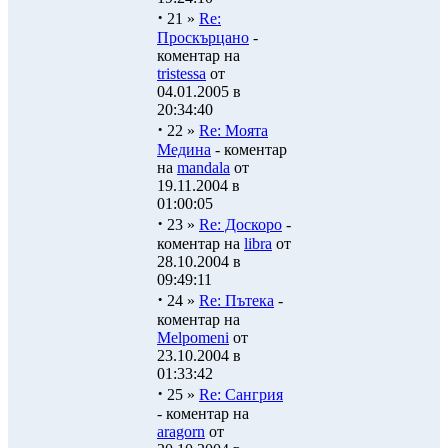
·
21 »
Re:
Проскърцано
-
коментар на
tristessa
от
04.01.2005 в
20:34:40
·
22 »
Re: Моята
Медина
- коментар
на
mandala
от
19.11.2004 в
01:00:05
·
23 »
Re: Доскоро
-
коментар на
libra
от
28.10.2004 в
09:49:11
·
24 »
Re: Пътека
-
коментар на
Melpomeni
от
23.10.2004 в
01:33:42
·
25 »
Re: Сангрия
- коментар на
aragorn
от