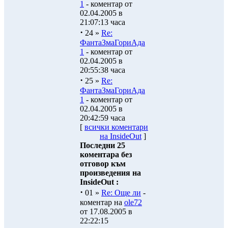
1
- коментар от
02.04.2005 в
21:07:13 часа
·
24 »
Re:
ФантаЗмаГориАда
1
- коментар от
02.04.2005 в
20:55:38 часа
·
25 »
Re:
ФантаЗмаГориАда
1
- коментар от
02.04.2005 в
20:42:59 часа
[
всички коментари
на InsideOut
]
Последни 25
коментара без
отговор към
произведения на
InsideOut :
·
01 »
Re: Още ли
-
коментар на
ole72
от 17.08.2005 в
22:22:15