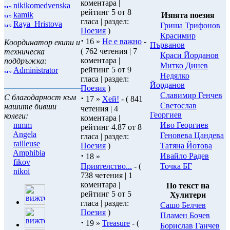
коментара |
nikikomedvenska
рейтинг 5 от 8
kamik
Изпята поезия
гласа | раздел:
Raya_Hristova
Гриша Трифонов
Поезия
)
Красимир
·
16 »
Не е важно
-
Координатор екипи и
Първанов
( 762 четения | 7
техническа
Краси Йорданов
коментара |
поддръжка:
Митко Динев
рейтинг 5 от 9
Administrator
Нeдялко
гласа | раздел:
Йорданов
Поезия
)
Славимир Генчев
С благодарност към
·
17 »
Хей!
- ( 841
Светослав
нашите бивши
четения | 4
Георгиев
колеги:
коментара |
Иво Георгиев
mmm
рейтинг 4.87 от 8
Angela
Геновева Цандева
гласа | раздел:
railleuse
Татяна Йотова
Поезия
)
Amphibia
·
Ивайло Радев
18 »
fikov
Точка БГ
Приятелство...
- (
nikoi
738 четения | 1
коментара |
По текст на
рейтинг 5 от 5
Хулитери
гласа | раздел:
Сашо Белчев
Поезия
)
Пламен Бочев
·
19 »
Treasure
- (
Борислав Ганчев