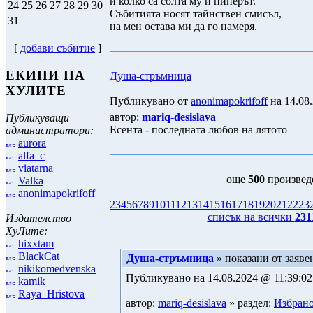
и колко са солта му и пиперът.
24
25
26
27
28
29
30
Събитията носят тайнствен смисъл,
31
на мен остава ми да го намеря.
[
добави събитие
]
ЕКИПИ НА
Душа-стръмница
ХУЛИТЕ
Публикувано от
anonimapokrifoff
на 14.08.
автор:
mariq-desislava
Публикуващи
Есента - последната любов на лятото
администратори:
aurora
alfa_c
viatarna
още
500
произведе
Valka
anonimapokrifoff
2
3
4
5
6
7
8
9
10
11
12
13
14
15
16
17
18
19
20
21
22
23
списък на всички
231
Издателство
ХуЛите:
hixxtam
BlackCat
Душа-стръмница
» показани от заяве
nikikomedvenska
Публикувано на 14.08.2024 @ 11:39:02
kamik
Raya_Hristova
автор:
mariq-desislava
» раздел:
Избрано