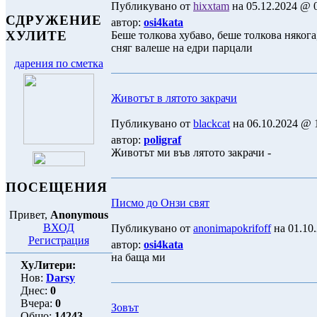
Публикувано от
hixxtam
на 05.12.2024 @ 0
СДРУЖЕНИЕ
автор:
osi4kata
ХУЛИТЕ
Беше толкова хубаво, беше толкова някога
сняг валеше на едри парцали
дарения по сметка
Животът в лятото закрачи
Публикувано от
blackcat
на 06.10.2024 @ 1
автор:
poligraf
Животът ми във лятото закрачи -
ПОСЕЩЕНИЯ
Писмо до Онзи свят
Привет,
Anonymous
ВХОД
Публикувано от
anonimapokrifoff
на 01.10.
Регистрация
автор:
osi4kata
на баща ми
ХуЛитери:
Нов:
Darsy
Днес:
0
Вчера:
0
Зовът
Общо:
14243