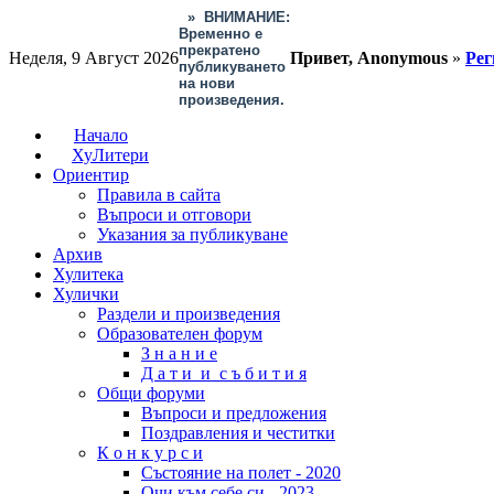
»
ВНИМАНИЕ:
Временно е
прекратено
Неделя, 9 Август 2026
Привет, Anonymous
»
Рег
публикуването
на нови
произведения.
Начало
ХуЛитери
Ориентир
Правила в сайта
Въпроси и отговори
Указания за публикуване
Архив
Хулитека
Хулички
Раздели и произведения
Образователен форум
З н а н и е
Д а т и и с ъ б и т и я
Общи форуми
Въпроси и предложения
Поздравления и честитки
К о н к у р с и
Състояние на полет - 2020
Очи към себе си - 2023