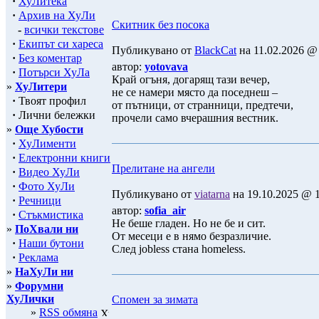
·
ХуЛитека
·
Архив на ХуЛи
Скитник без посока
-
всички текстове
·
Екипът си хареса
Публикувано от
BlackCat
на 11.02.2026 @ 
·
Без коментар
автор:
yotovava
·
Потърси ХуЛа
Край огъня, догарящ тази вечер,
»
ХуЛитери
не се намери място да поседнеш –
·
Твоят профил
от пътници, от странници, предтечи,
·
Лични бележки
прочели само вчерашния вестник.
»
Още Хубости
·
ХуЛименти
·
Електронни книги
Прелитане на ангели
·
Видео ХуЛи
·
Фото ХуЛи
Публикувано от
viatarna
на 19.10.2025 @ 1
·
Речници
автор:
sofia_air
·
Стъкмистика
Не беше гладен. Но не бе и сит.
»
ПоХвали ни
От месеци е в нямо безразличие.
·
Наши бутони
След jobless стана homeless.
·
Реклама
»
НаХуЛи ни
»
Форумни
ХуЛички
Спомен за зимата
»
RSS обмяна