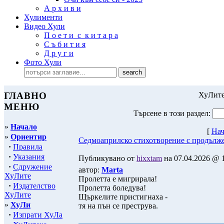
А р х и в и
Хулименти
Видео Хули
П о е т и с к и т а р а
С ъ б и т и я
Д р у г и
Фото Хули
ГЛАВНО
ХуЛите
МЕНЮ
Търсене в този раздел:
»
Начало
[
Нач
»
Ориентир
Седмоаприлско стихотворение с продълж
·
Правила
·
Указания
Публикувано от
hixxtam
на 07.04.2026 @ 1
·
Сдружение
автор:
Marta
ХуЛите
Пролетта е мигрирала!
·
Издателство
Пролетта боледува!
ХуЛите
Щъркелите пристигнаха -
»
ХуЛи
тя на пън се преструва.
·
Изпрати ХуЛа