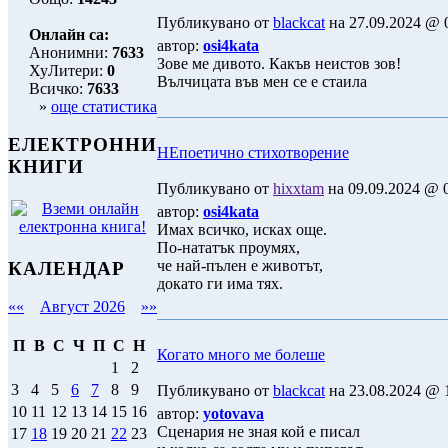
Публикувано от
blackcat
на 27.09.2024 @ 0
Онлайн са:
автор:
osi4kata
Анонимни:
7633
Зове ме дивото. Какъв неистов зов!
ХуЛитери:
0
Вълчицата във мен се е стаила
Всичко:
7633
»
още статистика
ЕЛЕКТРОННИ
НЕпоетично стихотворение
КНИГИ
Публикувано от
hixxtam
на 09.09.2024 @ 0
автор:
osi4kata
Имах всичко, исках още.
По-нататък проумях,
че най-пълен е животът,
КАЛЕНДАР
докато ги има тях.
««
Август 2026
»»
П
В
С
Ч
П
С
Н
Когато много ме болеше
1
2
3
4
5
6
7
8
9
Публикувано от
blackcat
на 23.08.2024 @ 1
10
11
12
13
14
15
16
автор:
yotovava
Сценария не зная кой е писал
17
18
19
20
21
22
23