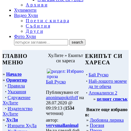
А р х и в и
Хулименти
Видео Хули
П о е т и с к и т а р а
С ъ б и т и я
Д р у г и
Фото Хули
ГЛАВНО
ХуЛите » Екипът
ЕКИПЪТ СИ
си хареса
МЕНЮ
ХАРЕСА
»
Начало
·
Бай Руско
»
Ориентир
·
Най-лошото момче
Бай Руско
·
Правила
да те обича
·
Указания
Публикувано от
·
Апокалипси 2
·
Сдружение
anonimapokrifoff
на
»
целият списък
ХуЛите
28.07.2020 @
09:19:13 (
1534
·
Издателство
Вижте още избрано
четения)
ХуЛите
в:
»
ХуЛи
»
Любовна лирика
автор:
»
Поезия
verysmallanimal
·
Изпрати ХуЛа
»
Проза
Не го гледай бай