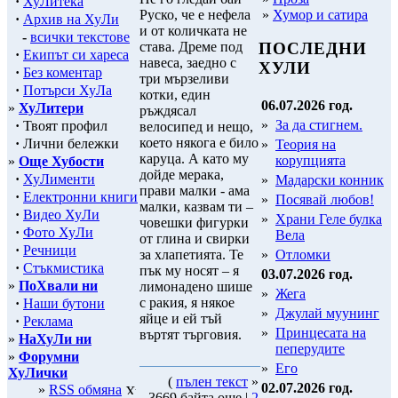
·
ХуЛитека
»
Хумор и сатира
Руско, че е нефела
·
Архив на ХуЛи
и от количката не
-
всички текстове
става. Дреме под
ПОСЛЕДНИ
·
Екипът си хареса
навеса, заедно с
ХУЛИ
·
Без коментар
три мързеливи
·
Потърси ХуЛа
котки, един
06.07.2026 год.
»
ХуЛитери
ръждясал
»
За да стигнем.
·
Твоят профил
велосипед и нещо,
което някога е било
·
Лични бележки
»
Теория на
каруца. А като му
корупцията
»
Още Хубости
дойде мерака,
·
ХуЛименти
»
Мадарски конник
прави малки - ама
·
Електронни книги
»
Посявай любов!
малки, казвам ти –
·
Видео ХуЛи
»
Храни Геле булка
човешки фигурки
·
Фото ХуЛи
Вела
от глина и свирки
·
Речници
за хлапетията. Те
»
Отломки
·
Стъкмистика
пък му носят – я
03.07.2026 год.
»
ПоХвали ни
лимонадено шише
»
Жега
с ракия, я някое
·
Наши бутони
»
Джулай муунинг
яйце и ей тъй
·
Реклама
»
Принцесата на
въртят търговия.
»
НаХуЛи ни
пеперудите
»
Форумни
»
Его
ХуЛички
(
пълен текст
»
02.07.2026 год.
»
RSS обмяна
3669 байта още |
2