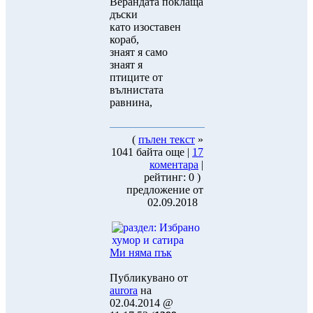
Верандата поклаща
дъски
като изоставен
кораб,
знаят я само
знаят я
птиците от
вълнистата
равнина,
(
пълен текст
»
1041 байта още |
17
коментара
|
рейтинг: 0 )
предложение от
02.09.2018
Ми няма пък
Публикувано от
aurora
на
02.04.2014 @