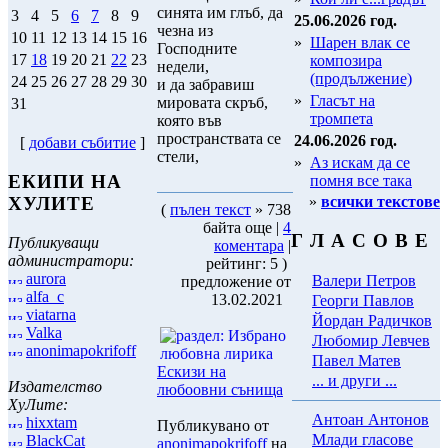
синята им глъб, да
3
4
5
6
7
8
9
25.06.2026 год.
чезна из
10
11
12
13
14
15
16
»
Шарен влак се
Господните
17
18
19
20
21
22
23
композира
недели,
(продължение)
24
25
26
27
28
29
30
и да забравиш
»
Гласът на
мировата скръб,
31
тромпета
която във
пространствата се
24.06.2026 год.
[
добави събитие
]
стели,
»
Аз искам да се
ЕКИПИ НА
помня все така
»
всички текстове
ХУЛИТЕ
(
пълен текст
» 738
байта още |
4
Г Л А С О В Е
Публикуващи
коментара
|
администратори:
рейтинг: 5 )
aurora
Валери Петров
предложение от
alfa_c
13.02.2021
Георги Павлов
viatarna
Йордан Радичков
Valka
Любомир Левчев
anonimapokrifoff
Павел Матев
Ескизи на
... и други ...
Издателство
любоовни сънища
ХуЛите:
Антоан Антонов
hixxtam
Публикувано от
Млади гласове
BlackCat
anonimapokrifoff
на