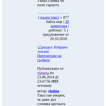
Тънка сламка ти
пали сърцето.
(
пълен текст
» 877
байта още |
28
коментара
|
рейтинг: 5 )
предложение от
20.10.2018
Преплитане на
съдбите
Публикувано от
viatarna
на
23.06.2014 @
23:47:56 (
933
четения)
автор:
vladun
Така съм уморен,
че даже дъх
сломява крехката