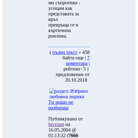
ми съпротива -
усещам как
представата за
връх
превръща се в
къртичина
ронлива.
(
пълен текст
» 458
байта още |
7
коментара
|
рейтинг: 5 )
предложение от
20.10.2018
Ти нищо не
разбираш
Публикувано от
hixxtam
на
16.05.2004 @
01:13:32 (
7666