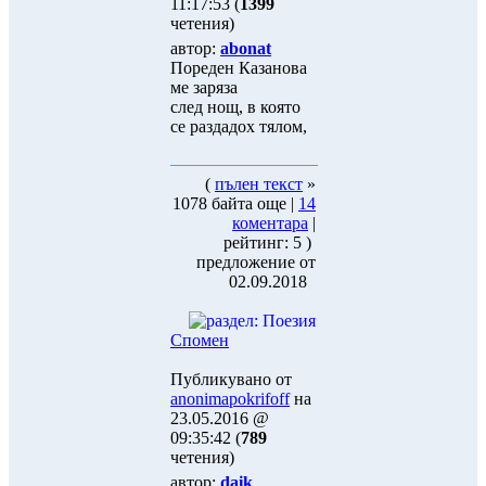
11:17:53 (
1399
четения)
автор:
abonat
Пореден Казанова
ме заряза
след нощ, в която
се раздадох тялом,
(
пълен текст
»
1078 байта още |
14
коментара
|
рейтинг: 5 )
предложение от
02.09.2018
Спомен
Публикувано от
anonimapokrifoff
на
23.05.2016 @
09:35:42 (
789
четения)
автор:
daik