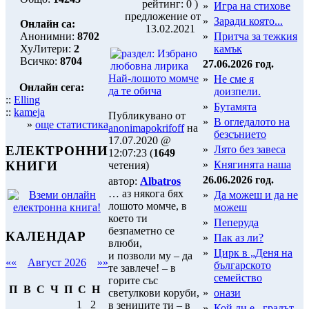
рейтинг: 0 )
»
Игра на стихове
предложение от
»
Заради която...
Онлайн са:
13.02.2021
Анонимни:
8702
»
Притча за тежкия
ХуЛитери:
2
камък
Всичко:
8704
27.06.2026 год.
Най-лошото момче
»
Не сме я
Онлайн сега:
да те обича
доизпели.
::
Elling
»
Бутамята
::
kameja
Публикувано от
»
В огледалото на
»
още статистика
anonimapokrifoff
на
безсънието
17.07.2020 @
»
Лято без завеса
ЕЛЕКТРОННИ
12:07:23 (
1649
»
Княгинята наша
КНИГИ
четения)
26.06.2026 год.
автор:
Albatros
… аз някога бях
»
Да можеш и да не
лошото момче, в
можеш
което ти
»
Пеперуда
безпаметно се
КАЛЕНДАР
»
Пак аз ли?
влюби,
»
Цирк в „Деня на
и позволи му – да
««
Август 2026
»»
българското
те завлече! – в
семейство
горите със
П
В
С
Ч
П
С
Н
светулкови коруби,
»
онази
1
2
в зениците ти – в
»
Кой ли е...градът