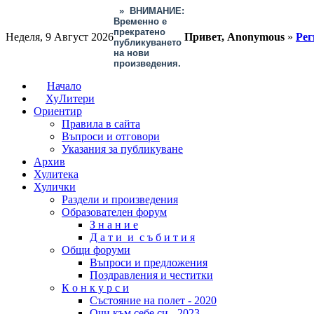
»
ВНИМАНИЕ:
Временно е
прекратено
Неделя, 9 Август 2026
Привет, Anonymous
»
Рег
публикуването
на нови
произведения.
Начало
ХуЛитери
Ориентир
Правила в сайта
Въпроси и отговори
Указания за публикуване
Архив
Хулитека
Хулички
Раздели и произведения
Образователен форум
З н а н и е
Д а т и и с ъ б и т и я
Общи форуми
Въпроси и предложения
Поздравления и честитки
К о н к у р с и
Състояние на полет - 2020
Очи към себе си - 2023