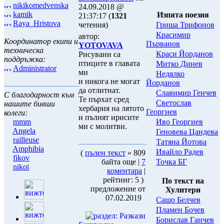
nikikomedvenska
24.09.2018 @
kamik
Изпята поезия
21:37:17 (
1321
Raya_Hristova
Гриша Трифонов
четения)
Красимир
автор:
Координатор екипи и
Първанов
YOTOVAVA
техническа
Краси Йорданов
Рисувани са
поддръжка:
птиците в главата
Митко Динев
Administrator
ми
Нeдялко
и никога не могат
Йорданов
да отлитнат.
Славимир Генчев
С благодарност към
Те пърхат сред
Светослав
нашите бивши
хербария на лятото
Георгиев
колеги:
и пълнят ирисите
Иво Георгиев
mmm
ми с молитви.
Angela
Геновева Цандева
railleuse
Татяна Йотова
Amphibia
Ивайло Радев
(
пълен текст
» 809
fikov
Точка БГ
байта още |
7
nikoi
коментара
|
рейтинг: 5 )
По текст на
предложение от
Хулитери
07.02.2019
Сашо Белчев
Пламен Бочев
Борислав Ганчев