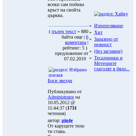
всеки сам побива
кръст на свойта
църква.
»
Изпепеляване
(
пълен текст
» 880
»
Хит
байта още |
6
»
Заразено от
коментара
|
нежност
рейтинг: 5 )
»
(без заглавие)
предложение от
»
Тесалоники и
07.02.2019
Метеорите
глаголят в бяло...
Боси звезди
Публикувано от
Administrator
на
10.05.2012 @
11:44:37 (
1731
четения)
автор:
pin4e
От каруците тихо
ти става.