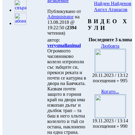
Безвремие
Найден Найденов
Ангел Атанасов
Публикувано от
Administrator
на
В И Д Е О Х
13.08.2018 @
У Л И
19:22:50 (
2394
четения)
Последните 3 клипа
автор:
verysmallanimal
Любовта
Огромното
часовниково
колело изтрополи
със зъбците си,
прекоси реката и
20.11.2023 / 13:12
почти се катурна в
посещения » 995
двора на Баячката.
Казвам почти
Когато...
защото в горния
край на двора има
изкопан дълъг и
дълбок трап – та
баш в него хлътна
19.11.2023 / 13:14
колелото и тъй си
посещения » 990
остана, наклонено
на една страна.