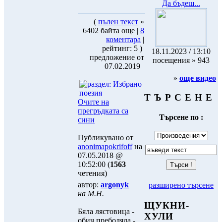
Да бъдеш...
(
пълен текст
»
6402 байта още |
8
коментара
|
рейтинг: 5 )
18.11.2023 / 13:10
предложение от
посещения » 943
07.02.2019
»
още видео
Т Ъ Р С Е Н Е
Очите на
прегръдката са
Търсене по :
сини
Публикувано от
anonimapokrifoff
на
07.05.2018 @
10:52:00 (
1563
четения)
автор:
argonyk
разширено търсене
на М.Н.
ЩУКНИ-
Бяла лястовица -
ХУЛИ
обич преболяла -