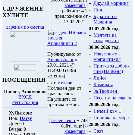
»
Джулай морнинг
коментара
|
СДРУЖЕНИЕ
»
Пия
рейтинг: 4 )
ХУЛИТЕ
предложение от
»
Буратино и
13.02.2021
Малвина
дарения по сметка
01.07.2026 год.
»
Мечтата на
стюардесата
Апокалипси 2
30.06.2026 год.
»
Изкуството е
Публикувано от
моята стихия
Administrator
на
29.01.2021 @
»
Притча за добрия
11:49:00 (
1196
син (На Женя)
четения)
»
Лийса
ПОСЕЩЕНИЯ
автор:
elsion
»
Камилата
Последен ден от
»
За Твоя ден!
Привет,
Anonymous
края на света.
ВХОД
»
Песента на славея
На улицата се
Регистрация
препъва зомби.
29.06.2026 год.
»
1 към 1 към 1
ХуЛитери:
»
Почивка на море
Нов:
Darsy
(
пълен текст
» 748
Днес:
0
28.06.2026 год.
байта още |
8
Вчера:
0
»
Свят
коментара
|
Общо:
14243