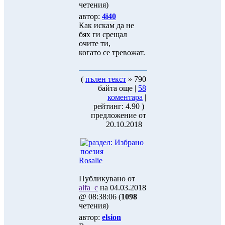
четения)
автор:
4i40
Как искам да не
бях ги срещал
очите ти,
когато се тревожат.
(
пълен текст
» 790
байта още |
58
коментара
|
рейтинг: 4.90 )
предложение от
20.10.2018
Rosalie
Публикувано от
alfa_c
на 04.03.2018
@ 08:38:06 (
1098
четения)
автор:
elsion