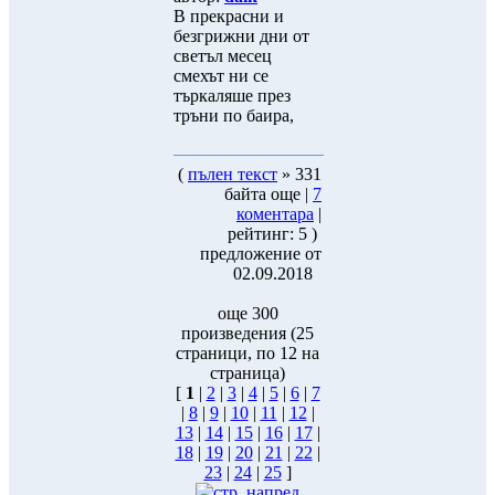
В прекрасни и
безгрижни дни от
светъл месец
смехът ни се
търкаляше през
тръни по баира,
(
пълен текст
» 331
байта още |
7
коментара
|
рейтинг: 5 )
предложение от
02.09.2018
още 300
произведения (25
страници, по 12 на
страница)
[
1
|
2
|
3
|
4
|
5
|
6
|
7
|
8
|
9
|
10
|
11
|
12
|
13
|
14
|
15
|
16
|
17
|
18
|
19
|
20
|
21
|
22
|
23
|
24
|
25
]