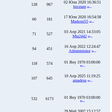
02 Юли 2020 16:36:51
128
967
hixxtam
17 Юли 2020 16:54:58
60
181
Markoni55
03 Апр 2021 14:33:05
71
527
Mia2442
16 Апр 2022 12:24:47
94
451
Administrator
01 Яну 1970 03:00:00
118
574
10 Апр 2025 11:19:25
107
645
amadeus
01 Яну 1970 03:00:00
532
6173
29 Май 2007 15:12:57