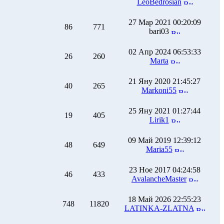
LeoBedrosian
27 Мар 2021 00:20:09
86
771
bari03
02 Апр 2024 06:53:33
26
260
Marta
21 Яну 2020 21:45:27
40
265
Markoni55
25 Яну 2021 01:27:44
19
405
Lirik1
09 Май 2019 12:39:12
48
649
Maria55
23 Ное 2017 04:24:58
46
433
AvalancheMaster
18 Май 2026 22:55:23
748
11820
LATINKA-ZLATNA