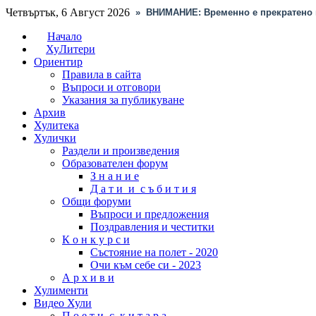
Четвъртък, 6 Август 2026
»
ВНИМАНИЕ: Временно е прекратено 
Начало
ХуЛитери
Ориентир
Правила в сайта
Въпроси и отговори
Указания за публикуване
Архив
Хулитека
Хулички
Раздели и произведения
Образователен форум
З н а н и е
Д а т и и с ъ б и т и я
Общи форуми
Въпроси и предложения
Поздравления и честитки
К о н к у р с и
Състояние на полет - 2020
Очи към себе си - 2023
А р х и в и
Хулименти
Видео Хули
П о е т и с к и т а р а