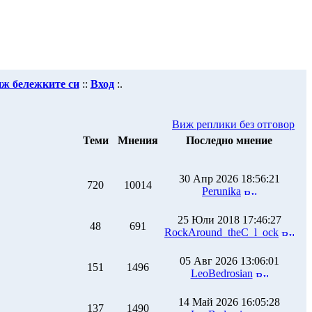
иж бележките си
::
Вход
:.
Виж реплики без отговор
Теми
Мнения
Последно мнение
30 Апр 2026 18:56:21
720
10014
Perunika
25 Юли 2018 17:46:27
48
691
RockAround_theC_l_ock
05 Авг 2026 13:06:01
151
1496
LeoBedrosian
14 Май 2026 16:05:28
137
1490