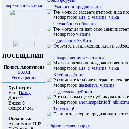
Общи форуми
дарения по сметка
Въпроси и предложения
Тук може да задавате въпроси и да пр
Модератори
alfa_c
,
viatarna
,
Valka
Служебни съобщения
Тук могат да пишат само администрато
Модератор
viatarna
Сдружение ХуЛите
Форум за предложения, идеи и забел
ПОСЕЩЕНИЯ
Поздравления и честитки!
Място за всякакви поздрави и честитк
Привет,
Anonymous
Модератори
alfa_c
,
viatarna
,
Valka
ВХОД
Клубна дейност
Регистрация
Различните клубове в страната тук ще
Модератори
desiteneva
,
viatarna
ХуЛитери:
Издателска дейност
Нов:
Darsy
В този форум ще се публикува инфор
Днес:
0
Модератори
anonimapokrifoff
,
nikikom
Вчера:
0
Общо:
14243
Ти гониш!
Едно литературно предизвикателство
Онлайн са:
Анонимни:
7133
Образователен форум
ХуЛитери:
0