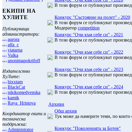
В този форум се публикуват произведе
ЕКИПИ НА
ХУЛИТЕ
Конкурс "Състояние на полет" - 2020
В този форум се публикуват произведе
Модератор
competition
Публикуващи
администратори:
Конкурс "Очи към себе си" - 2021
aurora
В този форум се публикуват произведе
alfa_c
viatarna
Конкурс "Очи към себе си" - 2022
Valka
В този форум се публикуват произведе
anonimapokrifoff
Конкурс "Очи към себе си" - 2023
Издателство
В този форум се публикуват произведе
ХуЛите:
hixxtam
Конкурс "Очи към себе си" - 2024
BlackCat
В този форум се публикуват произведе
nikikomedvenska
kamik
Raya_Hristova
Архиви
Общ архив
Координатор екипи и
Тук може да намерите теми, по които
техническа
поддръжка:
Конкурс "Поколенията за Ботев"
Administrator