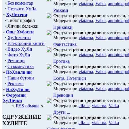
·
Без коментар
Модератори
viatarna
,
Valka
,
anonimapok
·
Потърси ХуЛа
Разкази
»
ХуЛитери
Форум за
регистрирани
посетители, з
·
Твоят профил
Модератори
viatarna
,
Valka
,
anonimapok
·
Лични бележки
Приказки
»
Още Хубости
Форум за
регистрирани
посетители, з
·
ХуЛименти
Модератори
viatarna
,
Valka
,
anonimapok
·
Електронни книги
Фантастика
·
Видео ХуЛи
Форум за
регистрирани
посетители, з
Модератори
viatarna
,
Valka
,
anonimapok
·
Фото ХуЛи
·
Речници
Еротика
·
Стъкмистика
Форум за
регистрирани
посетители, з
Модератори
viatarna
,
Valka
,
anonimapok
»
ПоХвали ни
·
Наши бутони
Есета, Пътеписи
Форум за
регистрирани
посетители, з
·
Реклама
Модератори
viatarna
,
Valka
,
anonimapok
»
НаХуЛи ни
»
Форумни
Преводни
ХуЛички
Форум за
регистрирани
посетители, з
Модератори
alfa_c
,
viatarna
,
Valka
»
RSS обмяна
Други ...
СДРУЖЕНИЕ
Форум за
регистрирани
посетители, з
Модератори
alfa_c
,
viatarna
,
Valka
ХУЛИТЕ