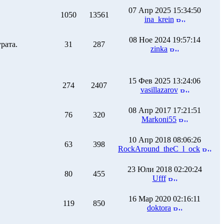
07 Апр 2025 15:34:50
1050
13561
ina_krein
08 Ное 2024 19:57:14
рата.
31
287
zinka
15 Фев 2025 13:24:06
274
2407
vasillazarov
08 Апр 2017 17:21:51
76
320
Markoni55
10 Апр 2018 08:06:26
63
398
RockAround_theC_l_ock
23 Юли 2018 02:20:24
80
455
Ufff
16 Мар 2020 02:16:11
119
850
doktora