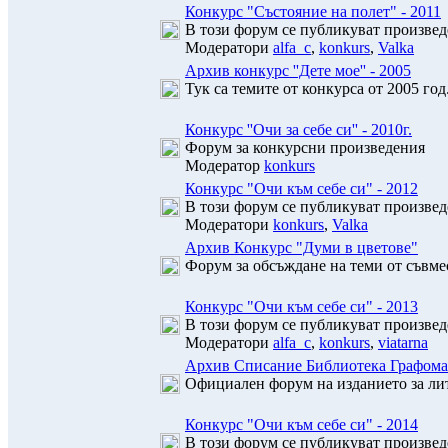
Конкурс "Състояние на полет" - 2011
В този форум се публикуват произведе
Модератори
alfa_c
,
konkurs
,
Valka
Архив конкурс ''Дете мое'' - 2005
Тук са темите от конкурса от 2005 год
Конкурс ''Очи за себе си'' - 2010г.
Форум за конкурсни произведения
Модератор
konkurs
Конкурс "Очи към себе си" - 2012
В този форум се публикуват произведе
Модератори
konkurs
,
Valka
Архив Конкурс "Думи в цветове"
Форум за обсъждане на теми от съвм
Конкурс "Очи към себе си" - 2013
В този форум се публикуват произведе
Модератори
alfa_c
,
konkurs
,
viatarna
Архив Списание Библиотека Графом
Официален форум на изданието за л
Конкурс "Очи към себе си" - 2014
В този форум се публикуват произведе