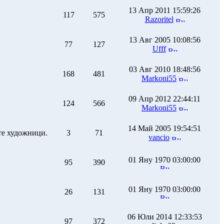
13 Апр 2011 15:59:26
117
575
Razoritel
13 Авг 2005 10:08:56
77
127
Ufff
03 Авг 2010 18:48:56
168
481
Markoni55
09 Апр 2012 22:44:11
124
566
Markoni55
14 Май 2005 19:54:51
те художници.
3
71
vancio
01 Яну 1970 03:00:00
95
390
01 Яну 1970 03:00:00
26
131
06 Юли 2014 12:33:53
97
372