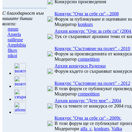
Конкурсни произведения
С благодарност към
Конкурс ''Очи за себе си'' - 2008
нашите бивши
Форум за публикуване и оценяване на
колеги:
Модератор
konkurs
mmm
Архив конкурс ''Очи за себе си'' (2004 
Angela
Тук се съхраняват архивни теми от ко
railleuse
Amphibia
Конкурс "Състояние на полет" - 2010
fikov
Форум за произведенията от конкурса
nikoi
Модератор
competition
Архив конкурси Радецки
Форум където се съхраняват конкурсн
Конкурс "Състояние на полет" - 2012
В този форум се публикуват произведе
Модератор
competition
Архив конкурс ''Дете мое'' - 2004
Тук са темите от конкурса от 2004 год
Конкурс ''Очи за себе си'' - 2009г.
В този форум ще се публикуват произв
Модератори
alfa_c
,
konkurs
,
Valka