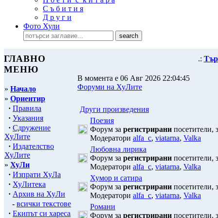
С ъ б и т и я
Д р у г и
Фото Хули
ГЛАВНО
.:
Тър
МЕНЮ
В момента е 06 Авг 2026 22:04:45
Форуми на ХуЛите
»
Начало
»
Ориентир
·
Правила
Други произведения
·
Указания
Поезия
·
Сдружение
Форум за
регистрирани
посетители, з
ХуЛите
Модератори
alfa_c
,
viatarna
,
Valka
·
Издателство
Любовна лирика
ХуЛите
Форум за
регистрирани
посетители, з
»
ХуЛи
Модератори
alfa_c
,
viatarna
,
Valka
·
Изпрати ХуЛа
Хумор и сатира
·
ХуЛитека
Форум за
регистрирани
посетители, з
·
Архив на ХуЛи
Модератори
alfa_c
,
viatarna
,
Valka
-
всички текстове
Романи
·
Екипът си хареса
Форум за
регистрирани
посетители, з