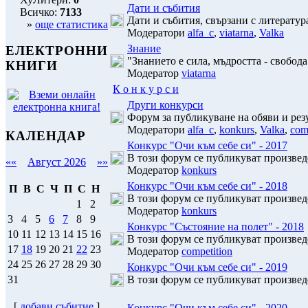
Дати и събития
Всичко:
7133
Дати и събития, свързани с литератур
»
още статистика
Модератори
alfa_c
,
viatarna
,
Valka
Знание
ЕЛЕКТРОННИ
"Знанието е сила, мъдростта - свобода
КНИГИ
Модератор
viatarna
К о н к у р с и
Други конкурси
Форум за публикуване на обяви и рез
Модератори
alfa_c
,
konkurs
,
Valka
,
com
КАЛЕНДАР
Конкурс "Очи към себе си" - 2017
В този форум се публикуват произведе
««
Август 2026
»»
Модератор
konkurs
Конкурс "Очи към себе си" - 2018
П
В
С
Ч
П
С
Н
В този форум се публикуват произведе
1
2
Модератор
konkurs
3
4
5
6
7
8
9
Конкурс "Състояние на полет" - 2018
10
11
12
13
14
15
16
В този форум се публикуват произведе
17
18
19
20
21
22
23
Модератор
competition
24
25
26
27
28
29
30
Конкурс "Очи към себе си" - 2019
В този форум се публикуват произведе
31
[
добави събитие
]
Конкурс "Очи към себе си" - 2020