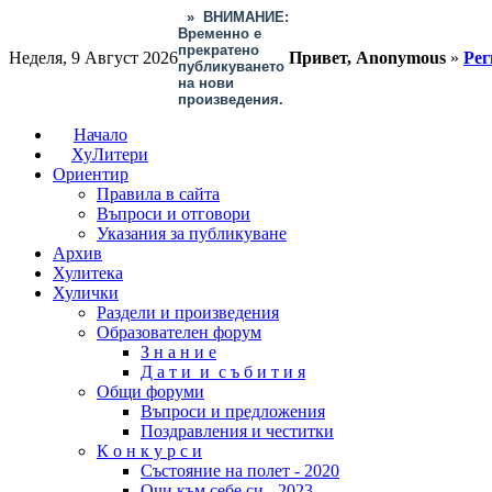
»
ВНИМАНИЕ:
Временно е
прекратено
Неделя, 9 Август 2026
Привет, Anonymous
»
Рег
публикуването
на нови
произведения.
Начало
ХуЛитери
Ориентир
Правила в сайта
Въпроси и отговори
Указания за публикуване
Архив
Хулитека
Хулички
Раздели и произведения
Образователен форум
З н а н и е
Д а т и и с ъ б и т и я
Общи форуми
Въпроси и предложения
Поздравления и честитки
К о н к у р с и
Състояние на полет - 2020
Очи към себе си - 2023