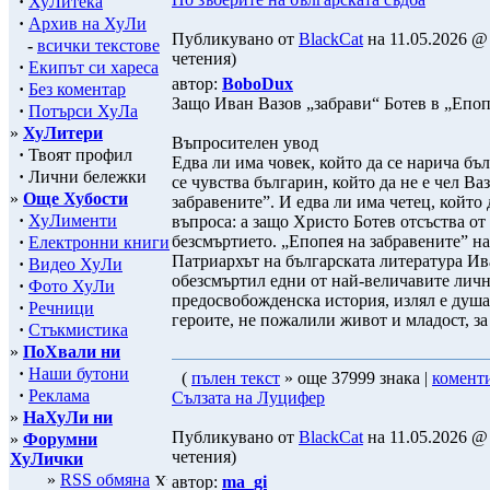
·
ХуЛитека
·
Архив на ХуЛи
Публикувано от
BlackCat
на 11.05.2026 @ 
-
всички текстове
четения)
·
Екипът си хареса
автор:
BoboDux
·
Без коментар
Защо Иван Вазов „забрави“ Ботев в „Епоп
·
Потърси ХуЛа
»
ХуЛитери
Въпросителен увод
·
Твоят профил
Едва ли има човек, който да се нарича бъ
·
Лични бележки
се чувства българин, който да не е чел Ва
»
Още Хубости
забравените”. И едва ли има четец, който 
·
ХуЛименти
въпроса: а защо Христо Ботев отсъства от
безсмъртието. „Епопея на забравените” на
·
Електронни книги
Патриархът на българската литература Ив
·
Видео ХуЛи
обезсмъртил едни от най-величавите личн
·
Фото ХуЛи
предосвобожденска история, излял е душа
·
Речници
героите, не пожалили живот и младост, за
·
Стъкмистика
»
ПоХвали ни
·
Наши бутони
(
пълен текст
» още 37999 знака |
комент
·
Реклама
Сълзата на Луцифер
»
НаХуЛи ни
Публикувано от
BlackCat
на 11.05.2026 @ 
»
Форумни
четения)
ХуЛички
»
RSS обмяна
автор:
ma_gi