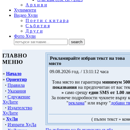
А р х и в и
Хулименти
Видео Хули
П о е т и с к и т а р а
С ъ б и т и я
Д р у г и
Фото Хули
ГЛАВНО
Рекламирайте избран текст на това
МЕНЮ
място
09.08.2026 год. / 13:11:12 часа
»
Начало
»
Ориентир
Това място ви гарантира
минимум 500
·
Правила
показвания
на предпочитан от вас тек
·
Указания
»
само срещу
един SMS от 1.00 л
·
Сдружение
За повече подробности чукнете върху 
ХуЛите
"
реклама
" или върху "
добави тв
·
Издателство
ХуЛите
»
ХуЛи
( пълен текст » ком
·
Изпрати ХуЛа
По зъберите на българската съдба