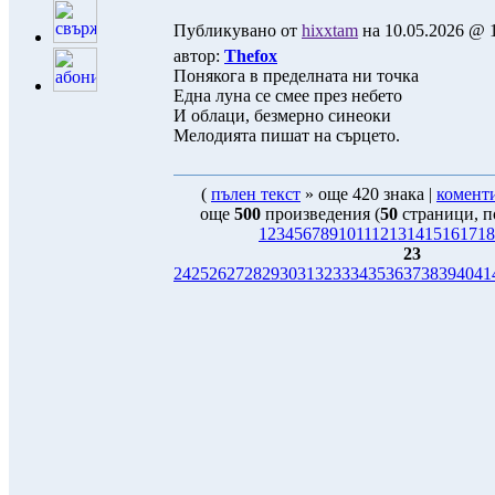
Публикувано от
hixxtam
на 10.05.2026 @ 1
автор:
Thefox
Понякога в пределната ни точка
Една луна се смее през небето
И облаци, безмерно синеоки
Мелодията пишат на сърцето.
(
пълен текст
» още 420 знака |
комент
още
500
произведения (
50
страници, 
1
2
3
4
5
6
7
8
9
10
11
12
13
14
15
16
17
18
23
24
25
26
27
28
29
30
31
32
33
34
35
36
37
38
39
40
41