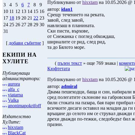
Публикувано от
hixxtam
на 10.05.2026 @ 1
3
4
5
6
7
8
9
автор:
idan1
10
11
12
13
14
15
16
Срещу течението на реката,
17
18
19
20
21
22
23
завой, след завой,
24
25
26
27
28
29
30
навлизаш в планината.
Ски писти, върхове,
31
от Снежанка с поглед обхождаш,
ширналите се рид, след рид,
[
добави събитие
]
та до Бялото море.
ЕКИПИ НА
ХУЛИТЕ
(
пълен текст
» още 769 знака |
комент
Кюфтетата
Публикуващи
администратори:
Публикувано от
hixxtam
на 10.05.2026 @ 1
aurora
автор:
admiral
alfa_c
Двама пешеходци, баща и син, набирали 
viatarna
сред полегатите склонове на габровския 
Valka
били стоката на пазара, бая пари прибрал 
anonimapokrifoff
всичките дисаги оставил на младия да ги 
връщане до селото им се струвал дважди 
Издателство
дрехи дважди по-тежки, следобедът бил ж
ХуЛите:
празни.
hixxtam
BlackCat