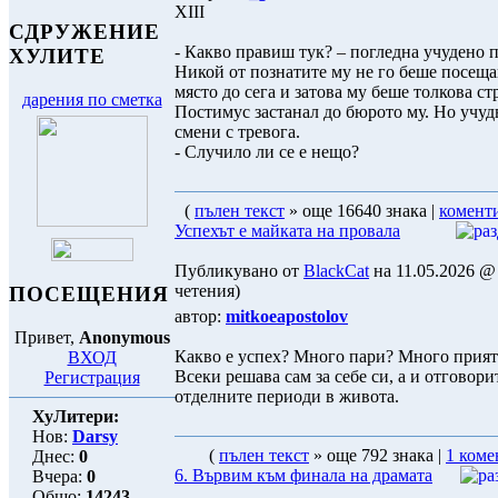
ХІІІ
СДРУЖЕНИЕ
- Какво правиш тук? – погледна учудено п
ХУЛИТЕ
Никой от познатите му не го беше посеща
място до сега и затова му беше толкова с
дарения по сметка
Постимус застанал до бюрото му. Но учуд
смени с тревога.
- Случило ли се е нещо?
(
пълен текст
» още 16640 знака |
комент
Успехът е майката на провала
Публикувано от
BlackCat
на 11.05.2026 @ 
четения)
ПОСЕЩЕНИЯ
автор:
mitkoeapostolov
Привет,
Anonymous
Какво е успех? Много пари? Много прият
ВХОД
Всеки решава сам за себе си, а и отговори
Регистрация
отделните периоди в живота.
ХуЛитери:
Нов:
Darsy
(
пълен текст
» още 792 знака |
1 коме
Днес:
0
6. Вървим към финала на драмата
Вчера:
0
Общо:
14243