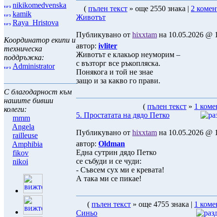
nikikomedvenska
(
пълен текст
» още 2550 знака |
2 комен
kamik
Животът
Raya_Hristova
Публикувано от
hixxtam
на 10.05.2026 @ 1
Координатор екипи и
автор:
ivliter
техническа
Животът е клакьор неуморим –
поддръжка:
с възторг все ръкопляска.
Administrator
Понякога и той не знае
защо и за какво го прави.
С благодарност към
нашите бивши
(
пълен текст
»
1 коме
колеги:
5. Простатата на дядо Петко
mmm
Angela
Публикувано от
hixxtam
на 10.05.2026 @ 1
railleuse
автор:
Oldman
Amphibia
Една сутрин дядо Петко
fikov
се събуди и се чуди:
nikoi
- Съвсем сух ми е кревата!
А така ми се пикае!
(
пълен текст
» още 4755 знака |
1 коме
Синьо