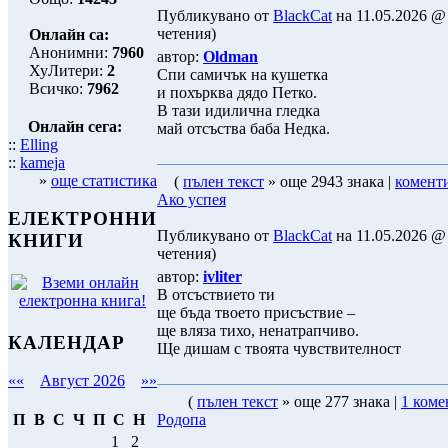
Публикувано от
BlackCat
на 11.05.2026 @ 
четения)
Онлайн са:
Анонимни:
7960
автор:
Oldman
ХуЛитери:
2
Спи самичък на кушетка
Всичко:
7962
и похърква дядо Петко.
В тази идилична гледка
Онлайн сега:
май отсъства баба Недка.
::
Elling
::
kameja
»
още статистика
(
пълен текст
» още 2943 знака |
комент
Ако успея
ЕЛЕКТРОННИ
Публикувано от
BlackCat
на 11.05.2026 @ 
КНИГИ
четения)
автор:
ivliter
В отсъствието ти
ще бъда твоето присъствие –
ще вляза тихо, ненатрапчиво.
КАЛЕНДАР
Ще дишам с твоята чувствителност
««
Август 2026
»»
(
пълен текст
» още 277 знака |
1 коме
Родопа
П
В
С
Ч
П
С
Н
1
2