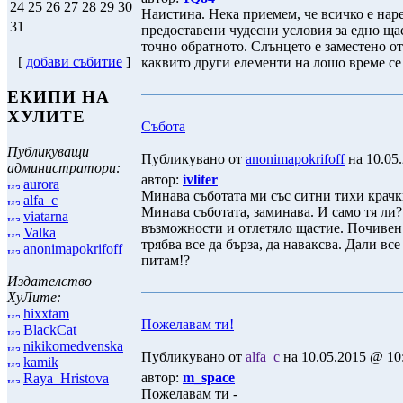
24
25
26
27
28
29
30
Наистина. Нека приемем, че всичко е наре
31
предоставени чудесни условия за едно ща
точно обратното. Слънцето е заместено о
[
добави събитие
]
каквито други елементи на лошо време се 
ЕКИПИ НА
ХУЛИТЕ
Събота
Публикуващи
Публикувано от
anonimapokrifoff
на 10.05.
администратори:
автор:
ivliter
aurora
Минава съботата ми със ситни тихи крачк
alfa_c
Минава съботата, заминава. И само тя ли?
viatarna
възможности и отлетяло щастие. Почивен 
Valka
трябва все да бърза, да наваксва. Дали вс
anonimapokrifoff
питам!?
Издателство
ХуЛите:
hixxtam
Пожелавам ти!
BlackCat
nikikomedvenska
Публикувано от
alfa_c
на 10.05.2015 @ 10:
kamik
автор:
m_space
Raya_Hristova
Пожелавам ти -