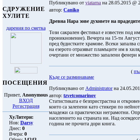
Публикувано от
viatarna
на 28.05.2015 @ 2
СДРУЖЕНИЕ
автор:
Caniko
ХУЛИТЕ
Древна Нара зове духовете на прадедит
дарения по сметка
Този сакрален фестивал е известен под 
проникновение). Вечерта на 15-ти Август 
пред будистките храмове. Всеки запалва с
на езерото отразяват пламъците им в хиля
очертани от множество запалени фенери к
(
пъ
Къде се разминаваме
ПОСЕЩЕНИЯ
Публикувано от
Administrator
на 24.05.201
Привет,
Anonymous
автор:
tzvetcomarinov
ВХОД
Статистиката е безпристрастна и открове
Регистрация
които са залепени като стикери по нейнот
младежи са практически неграмотни. Опро
ХуЛитери:
населението на страната ни. Над осемдесе
Нов:
Darsy
година не прочита дори книга.
Днес:
0
Вчера:
0
Общо:
14243