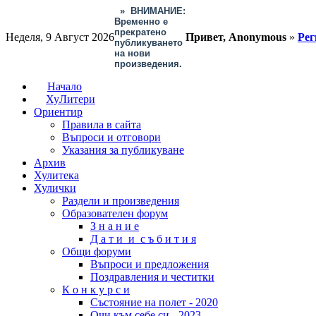
»
ВНИМАНИЕ:
Временно е
прекратено
Неделя, 9 Август 2026
Привет, Anonymous
»
Рег
публикуването
на нови
произведения.
Начало
ХуЛитери
Ориентир
Правила в сайта
Въпроси и отговори
Указания за публикуване
Архив
Хулитека
Хулички
Раздели и произведения
Образователен форум
З н а н и е
Д а т и и с ъ б и т и я
Общи форуми
Въпроси и предложения
Поздравления и честитки
К о н к у р с и
Състояние на полет - 2020
Очи към себе си - 2023