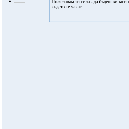
Пожелавам ти сила - да бъдеш винаги 
където те чакат.