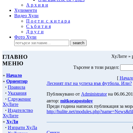
А р х и в и
Хулименти
Видео Хули
П о е т и с к и т а р а
С ъ б и т и я
Д р у г и
Фото Хули
ГЛАВНО
ХуЛите » 
МЕНЮ
Търсене в този раздел:
»
Начало
[
Начал
»
Ориентир
Лесният път на успеха във футбола. Или?
·
Правила
·
Указания
Публикувано от
Administrator
на 06.06.201
·
Сдружение
автор:
mitkoeapostolov
ХуЛите
Преди година написах публикация за мора
·
Издателство
http://hulite.net/modules.php?name=News&fi
ХуЛите
»
ХуЛи
·
Изпрати ХуЛа
Сенки