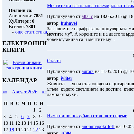
(
Мечтите ни са толкова големи,колкото са
Онлайн са:
Анонимни:
7881
Публикувано от
alfa_c
на 18.05.2015 @ 18:
ХуЛитери:
0
автор:
huhavel
Всичко:
7881
Заглавието е парафраза на популярната ми
»
още статистика
мечтите му”. А корените и на двете твър
човекът,такива са и мечтите му”.
ЕЛЕКТРОННИ
КНИГИ
Стаята
Публикувано от
aurora
на 11.05.2015 @ 10:
автор:
ivliter
КАЛЕНДАР
Животът – тясна стая окадена с цигарения
ъгъла, където светлината не достига, къд
««
Август 2026
»»
лампа от мухи.
П
В
С
Ч
П
С
Н
1
2
Няма нищо по-хубаво от лошото време
3
4
5
6
7
8
9
10
11
12
13
14
15
16
Публикувано от
anonimapokrifoff
на 10.05.
17
18
19
20
21
22
23
автор:
1Q84