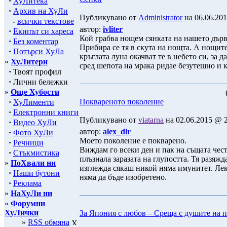
·
ХуЛитека
·
Архив на ХуЛи
Публикувано от
Administrator
на 06.06.201
-
всички текстове
автор:
ivliter
·
Екипът си хареса
Кой грабва нощем сянката на нашето дърв
·
Без коментар
Прибира се тя в скута на нощта. А нощит
·
Потърси ХуЛа
кръглата луна окачват те в небето си, за 
»
ХуЛитери
сред шепота на мрака ридае безутешно и к
·
Твоят профил
·
Лични бележки
»
Още Хубости
Поквареното поколение
·
ХуЛименти
·
Електронни книги
Публикувано от
viatarna
на 02.06.2015 @ 2
·
Видео ХуЛи
автор:
alex_dlr
·
Фото ХуЛи
Моето поколение е покварено.
·
Речници
Виждам го всеки ден и пак на същата чест
·
Стъкмистика
плъзнала заразата на глупостта. Тя разяжд
»
ПоХвали ни
изглежда сякаш никой няма имунитет. Лек 
·
Наши бутони
няма да бъде изобретено.
·
Реклама
»
НаХуЛи ни
»
Форумни
ХуЛички
За Япония с любов – Среща с душите на 
»
RSS обмяна