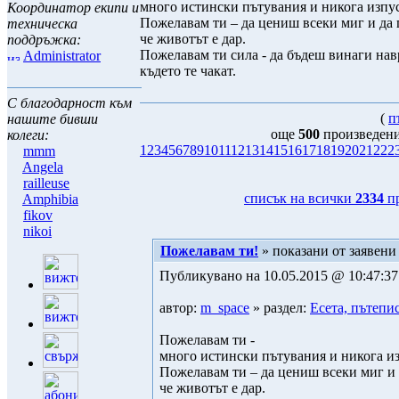
много истински пътувания и никога изпус
Координатор екипи и
Пожелавам ти – да цениш всеки миг и да
техническа
че животът е дар.
поддръжка:
Пожелавам ти сила - да бъдеш винаги нав
Administrator
където те чакат.
С благодарност към
(
п
нашите бивши
още
500
произведени
колеги:
1
2
3
4
5
6
7
8
9
10
11
12
13
14
15
16
17
18
19
20
21
22
2
mmm
Angela
railleuse
списък на всички
2334
пр
Amphibia
fikov
nikoi
Пожелавам ти!
» показани от заявени
Публикувано на 10.05.2015 @ 10:47:37
автор:
m_space
» раздел:
Есета, пътепи
Пожелавам ти -
много истински пътувания и никога из
Пожелавам ти – да цениш всеки миг и
че животът е дар.