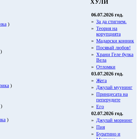
ХУЛИ
06.07.2026 год.
»
За да стигнем.
ика
)
»
Теория на
корупцията
»
Мадарски конник
»
Посявай любов!
)
»
Храни Геле булка
Вела
»
Отломки
03.07.2026 год.
»
Жега
рика
)
»
Джулай муунинг
»
Принцесата на
пеперудите
)
»
Его
02.07.2026 год.
ика
)
»
Джулай морнинг
»
Пия
»
Буратино и