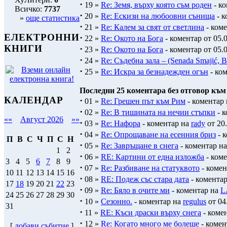
·
19 »
Re: Земя, върху която съм роден
- ко
Всичко:
7737
·
20 »
Re: Ескизи на любоовни сънища
- к
»
още статистика
·
21 »
Re: Калем за свят от светлина
- коме
ЕЛЕКТРОННИ
·
22 »
Re: Окото на Бога
- коментар от 05.0
КНИГИ
·
23 »
Re: Окото на Бога
- коментар от 05.0
·
24 »
Re: Съдебна зала – (Senada Smajić, B
·
25 »
Re: Искра за безнадежден огън
- ком
Последни 25 коментара без отговор към 
КАЛЕНДАР
·
01 »
Re: Грешен път към Рим
- коментар
·
02 »
Re: В тишината на нечии стъпки
- 
««
Август 2026
»»
·
03 »
Re: Нафора
- коментар на
rady
от 20.
·
04 »
Re: Опрощаване на есенния бриз
- 
П
В
С
Ч
П
С
Н
·
05 »
Re: Завръщане в снега
- коментар н
1
2
·
06 »
RE: Картини от една изложба
- ком
3
4
5
6
7
8
9
·
07 »
Re: Разбиване на статуквото
- комен
10
11
12
13
14
15
16
·
08 »
RE: Подеж със стара дата
- комента
17
18
19
20
21
22
23
·
09 »
Re: Бяло в очите ми
- коментар на
L
24
25
26
27
28
29
30
·
10 »
Сезонно.
- коментар на
regulus
от 04
31
·
11 »
RE: Къси драски върху снега
- коме
·
12 »
Re: Когато много ме болеше
- комен
[
добави събитие
]