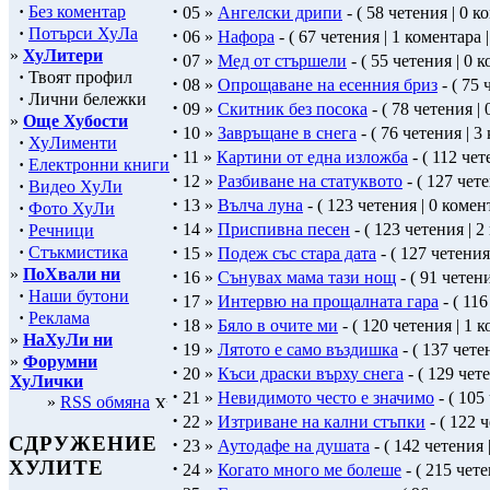
·
·
Без коментар
05 »
Ангелски дрипи
- ( 58 четения | 0 к
·
Потърси ХуЛа
·
06 »
Нафора
- ( 67 четения | 1 коментара 
»
ХуЛитери
·
07 »
Мед от стършели
- ( 55 четения | 0 
·
Твоят профил
·
08 »
Опрощаване на есенния бриз
- ( 75 
·
Лични бележки
·
09 »
Скитник без посока
- ( 78 четения | 
»
Още Хубости
·
10 »
Завръщане в снега
- ( 76 четения | 3
·
ХуЛименти
·
11 »
Картини от една изложба
- ( 112 чет
·
Електронни книги
·
12 »
Разбиване на статуквото
- ( 127 чете
·
Видео ХуЛи
·
13 »
Вълча луна
- ( 123 четения | 0 комен
·
Фото ХуЛи
·
14 »
Приспивна песен
- ( 123 четения | 2
·
Речници
·
·
Стъкмистика
15 »
Подеж със стара дата
- ( 127 четения
»
ПоХвали ни
·
16 »
Сънувах мама тази нощ
- ( 91 четени
·
Наши бутони
·
17 »
Интервю на прощалната гара
- ( 116
·
Реклама
·
18 »
Бяло в очите ми
- ( 120 четения | 1 к
»
НаХуЛи ни
·
19 »
Лятото е само въздишка
- ( 137 чете
»
Форумни
·
20 »
Къси драски върху снега
- ( 129 чет
ХуЛички
·
21 »
Невидимото често е значимо
- ( 105
»
RSS обмяна
·
22 »
Изтриване на кални стъпки
- ( 122 
СДРУЖЕНИЕ
·
23 »
Аутодафе на душата
- ( 142 четения 
ХУЛИТЕ
·
24 »
Когато много ме болеше
- ( 215 чете