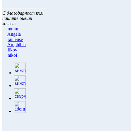
С благодарност към
нашите бивши
колеги:
mmm
Angela
railleuse
Amphibia
fikov
nikoi