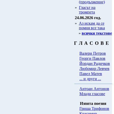
(продължение)
»
Гласът на
тромпета
24.06.2026 год.
»
Аз искам да се
помня все така
»
всички текстове
Г Л А С О В Е
Валери Петров
Георги Павлов
Йордан Радичков
Любомир Левчев
Павел Матев
... и други ...
Антоан Антонов
Млади гласове
Изпята поезия
Гриша Трифонов
Красимир