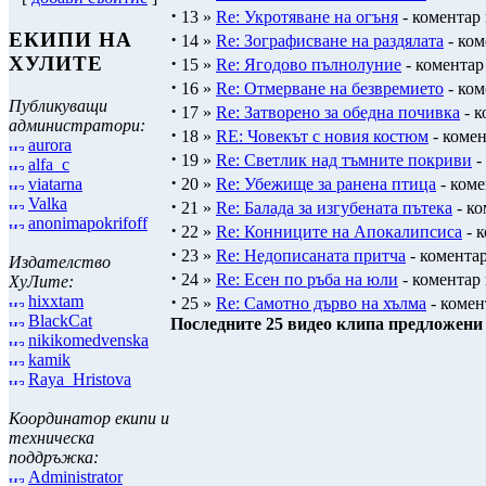
·
13 »
Re: Укротяване на огъня
- коментар
·
ЕКИПИ НА
14 »
Re: Зографисване на раздялата
- ком
·
ХУЛИТЕ
15 »
Re: Ягодово пълнолуние
- коментар
·
16 »
Re: Отмерване на безвремието
- ком
Публикуващи
·
17 »
Re: Затворено за обедна почивка
- к
администратори:
·
18 »
RE: Човекът с новия костюм
- коме
aurora
·
19 »
Re: Светлик над тъмните покриви
-
alfa_c
·
viatarna
20 »
Re: Убежище за ранена птица
- ком
Valka
·
21 »
Re: Балада за изгубената пътека
- ко
anonimapokrifoff
·
22 »
Re: Конниците на Апокалипсиса
- 
·
23 »
Re: Недописаната притча
- комента
Издателство
·
24 »
Re: Есен по ръба на юли
- коментар
ХуЛите:
·
hixxtam
25 »
Re: Самотно дърво на хълма
- комен
BlackCat
Последните 25 видео клипа предложени о
nikikomedvenska
kamik
Raya_Hristova
Координатор екипи и
техническа
поддръжка:
Administrator