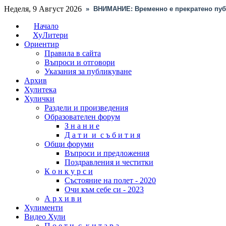
Неделя, 9 Август 2026
»
ВНИМАНИЕ: Временно е прекратено пуб
Начало
ХуЛитери
Ориентир
Правила в сайта
Въпроси и отговори
Указания за публикуване
Архив
Хулитека
Хулички
Раздели и произведения
Образователен форум
З н а н и е
Д а т и и с ъ б и т и я
Общи форуми
Въпроси и предложения
Поздравления и честитки
К о н к у р с и
Състояние на полет - 2020
Очи към себе си - 2023
А р х и в и
Хулименти
Видео Хули
П о е т и с к и т а р а