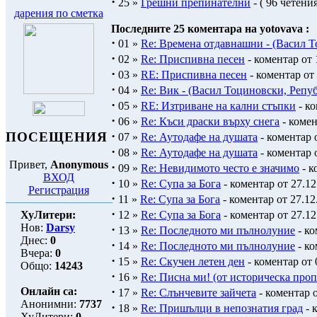
·
25 »
Грешни препинателни
- ( 96 четения
дарения по сметка
Последните 25 коментара на yotovava :
·
01 »
Re: Времена отдавнашни - (Васил 
·
02 »
Re: Приспивна песен
- коментар от 
·
03 »
RE: Приспивна песен
- коментар от 
·
04 »
Re: Вик - (Васил Тоциновски, Реп
·
05 »
RE: Изтриване на кални стъпки
- ко
·
06 »
Re: Къси драски върху снега
- комен
·
ПОСЕЩЕНИЯ
07 »
Re: Аутодафе на душата
- коментар о
·
08 »
Re: Аутодафе на душата
- коментар о
Привет,
Anonymous
·
09 »
Re: Невидимото често е значимо
- к
ВХОД
·
10 »
Re: Супа за Бога
- коментар от 27.12
Регистрация
·
11 »
Re: Супа за Бога
- коментар от 27.12
·
ХуЛитери:
12 »
Re: Супа за Бога
- коментар от 27.12
Нов:
Darsy
·
13 »
Re: Последното ми пълнолуние
- ко
Днес:
0
·
14 »
Re: Последното ми пълнолуние
- ко
Вчера:
0
·
15 »
Re: Скучен летен ден
- коментар от 
Общо:
14243
·
16 »
Re: Писна ми! (от историческа проп
·
Онлайн са:
17 »
Re: Слънчевите зайчета
- коментар о
Анонимни:
7737
·
18 »
Re: Пришълци в непознатия град
- 
ХуЛитери:
0