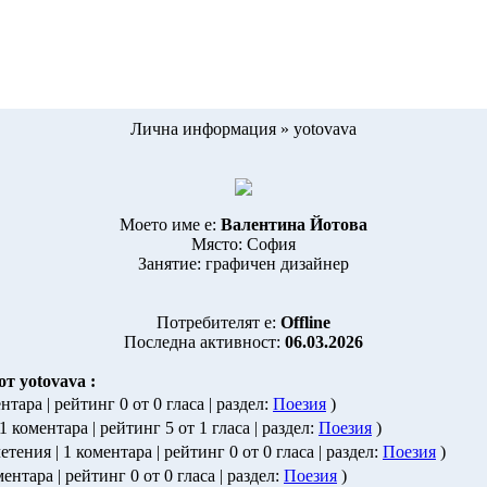
Лична информация » yotovava
Моето име е:
Валентина Йотова
Място: София
Занятие: графичен дизайнер
Потребителят е:
Offline
Последна активност:
06.03.2026
т yotovava :
ентара | рейтинг 0 от 0 гласа | раздел:
Поезия
)
 1 коментара | рейтинг 5 от 1 гласа | раздел:
Поезия
)
четения | 1 коментара | рейтинг 0 от 0 гласа | раздел:
Поезия
)
ментара | рейтинг 0 от 0 гласа | раздел:
Поезия
)