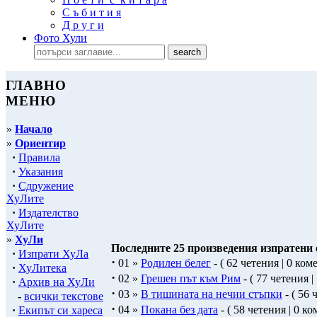
С ъ б и т и я
Д р у г и
Фото Хули
ГЛАВНО
МЕНЮ
»
Начало
»
Ориентир
·
Правила
·
Указания
·
Сдружение
ХуЛите
·
Издателство
ХуЛите
»
ХуЛи
Последните 25 произведения изпратени о
·
Изпрати ХуЛа
·
01 »
Родилен белег
- ( 62 четения | 0 ком
·
ХуЛитека
·
02 »
Грешен път към Рим
- ( 77 четения |
·
Архив на ХуЛи
·
03 »
В тишината на нечии стъпки
- ( 56 
-
всички текстове
·
04 »
Покана без дата
- ( 58 четения | 0 ко
·
Екипът си хареса