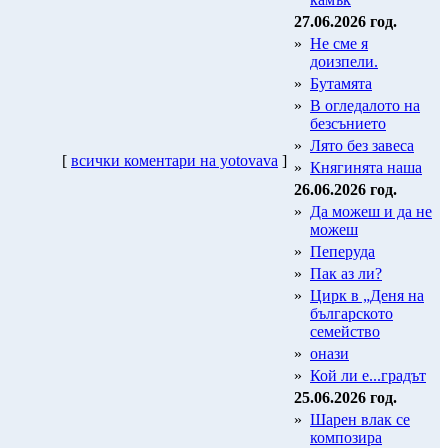
27.06.2026 год.
»
Не сме я
доизпели.
»
Бутамята
»
В огледалото на
безсънието
»
Лято без завеса
[
всички коментари на yotovava
]
»
Княгинята наша
26.06.2026 год.
»
Да можеш и да не
можеш
»
Пеперуда
»
Пак аз ли?
»
Цирк в „Деня на
българското
семейство
»
онази
»
Кой ли е...градът
25.06.2026 год.
»
Шарен влак се
композира