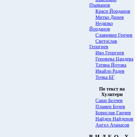
Първанов
Краси Йорданов
Митко Динев
Нeдялко
Йорданов
Славимир Генчев
Светослав
Георгиев
Иво Георгиев
Геновева Цандева
Татяна Йотова
Ивайло Радев
Точка БГ
По текст на
Хулитери
Сашо Белчев
Пламен Бочев
Борислав Ганчев
Найден Найденов
Ангел Атанасов
В И Д Е О Х