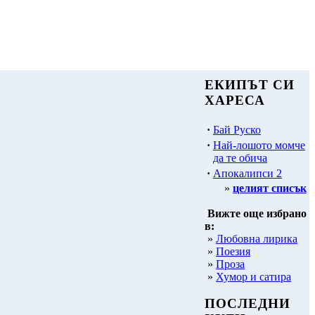
ЕКИПЪТ СИ
ХАРЕСА
·
Бай Руско
·
Най-лошото момче
да те обича
·
Апокалипси 2
»
целият списък
Вижте още избрано
в:
»
Любовна лирика
»
Поезия
»
Проза
»
Хумор и сатира
ПОСЛЕДНИ