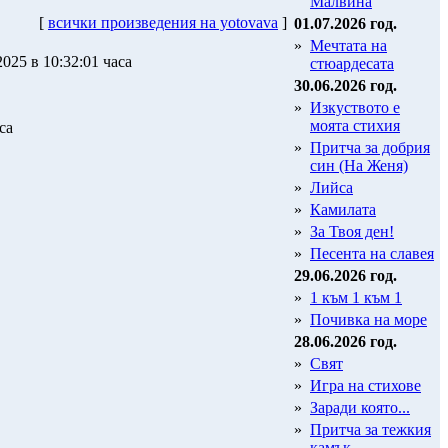
Малвина
[
всички произведения на yotovava
]
01.07.2026 год.
»
Мечтата на
2025 в 10:32:01 часа
стюардесата
30.06.2026 год.
»
Изкуството е
моята стихия
са
»
Притча за добрия
син (На Женя)
»
Лийса
»
Камилата
»
За Твоя ден!
»
Песента на славея
29.06.2026 год.
»
1 към 1 към 1
»
Почивка на море
28.06.2026 год.
»
Свят
»
Игра на стихове
»
Заради която...
»
Притча за тежкия
камък