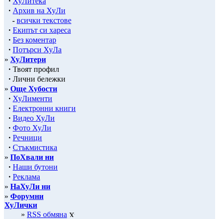
·
ХуЛитека
·
Архив на ХуЛи
-
всички текстове
·
Екипът си хареса
·
Без коментар
·
Потърси ХуЛа
»
ХуЛитери
·
Твоят профил
·
Лични бележки
»
Още Хубости
·
ХуЛименти
·
Електронни книги
·
Видео ХуЛи
·
Фото ХуЛи
·
Речници
·
Стъкмистика
»
ПоХвали ни
·
Наши бутони
·
Реклама
»
НаХуЛи ни
»
Форумни
ХуЛички
»
RSS обмяна