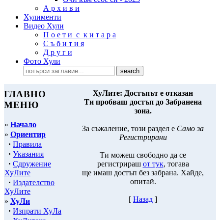
А р х и в и
Хулименти
Видео Хули
П о е т и с к и т а р а
С ъ б и т и я
Д р у г и
Фото Хули
ГЛАВНО
ХуЛите: Достъпът е отказан
Ти пробваш достъп до Забранена
МЕНЮ
зона.
»
Начало
За съжаление, този раздел е
Само за
»
Ориентир
Регистрирани
·
Правила
·
Указания
Ти можеш свободно да се
·
Сдружение
регистрираш
от тук
, тогава
ХуЛите
ще имаш достъп без забрана. Хайде,
опитай.
·
Издателство
ХуЛите
[
Назад
]
»
ХуЛи
·
Изпрати ХуЛа