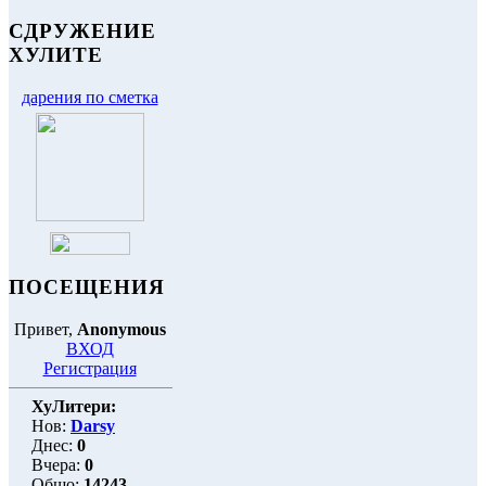
СДРУЖЕНИЕ
ХУЛИТЕ
дарения по сметка
ПОСЕЩЕНИЯ
Привет,
Anonymous
ВХОД
Регистрация
ХуЛитери:
Нов:
Darsy
Днес:
0
Вчера:
0
Общо:
14243