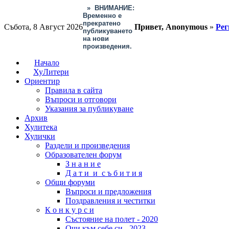
»
ВНИМАНИЕ:
Временно е
прекратено
Събота, 8 Август 2026
Привет, Anonymous
»
Рег
публикуването
на нови
произведения.
Начало
ХуЛитери
Ориентир
Правила в сайта
Въпроси и отговори
Указания за публикуване
Архив
Хулитека
Хулички
Раздели и произведения
Образователен форум
З н а н и е
Д а т и и с ъ б и т и я
Общи форуми
Въпроси и предложения
Поздравления и честитки
К о н к у р с и
Състояние на полет - 2020
Очи към себе си - 2023