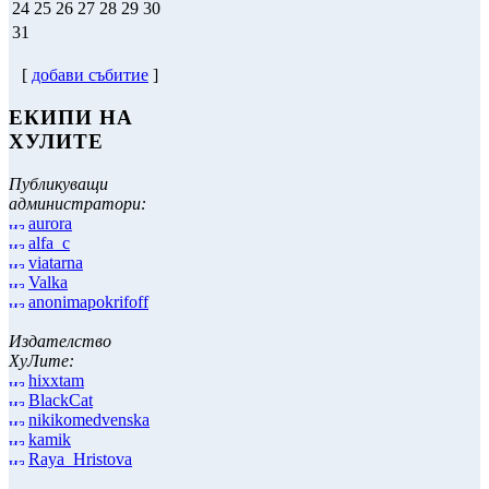
24
25
26
27
28
29
30
31
[
добави събитие
]
ЕКИПИ НА
ХУЛИТЕ
Публикуващи
администратори:
aurora
alfa_c
viatarna
Valka
anonimapokrifoff
Издателство
ХуЛите:
hixxtam
BlackCat
nikikomedvenska
kamik
Raya_Hristova