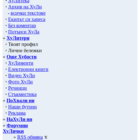
·
ХуЛитека
·
Архив на ХуЛи
-
всички текстове
·
Екипът си хареса
·
Без коментар
·
Потърси ХуЛа
»
ХуЛитери
·
Твоят профил
·
Лични бележки
»
Още Хубости
·
ХуЛименти
·
Електронни книги
·
Видео ХуЛи
·
Фото ХуЛи
·
Речници
·
Стъкмистика
»
ПоХвали ни
·
Наши бутони
·
Реклама
»
НаХуЛи ни
»
Форумни
ХуЛички
»
RSS обмяна