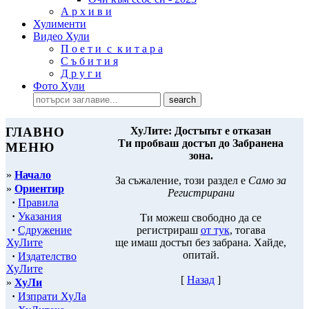
А р х и в и
Хулименти
Видео Хули
П о е т и с к и т а р а
С ъ б и т и я
Д р у г и
Фото Хули
ГЛАВНО
ХуЛите: Достъпът е отказан
Ти пробваш достъп до Забранена
МЕНЮ
зона.
»
Начало
За съжаление, този раздел е
Само за
»
Ориентир
Регистрирани
·
Правила
·
Указания
Ти можеш свободно да се
·
Сдружение
регистрираш
от тук
, тогава
ХуЛите
ще имаш достъп без забрана. Хайде,
опитай.
·
Издателство
ХуЛите
[
Назад
]
»
ХуЛи
·
Изпрати ХуЛа