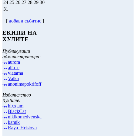
24
25
26
27
28
29
30
31
[
добави събитие
]
ЕКИПИ НА
ХУЛИТЕ
Публикуващи
администратори:
aurora
alfa_c
viatarna
Valka
anonimapokrifoff
Издателство
ХуЛите:
hixxtam
BlackCat
nikikomedvenska
kamik
Raya_Hristova