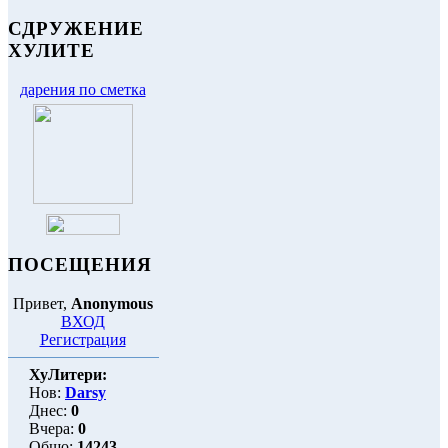
СДРУЖЕНИЕ
ХУЛИТЕ
дарения по сметка
ПОСЕЩЕНИЯ
Привет,
Anonymous
ВХОД
Регистрация
ХуЛитери:
Нов:
Darsy
Днес:
0
Вчера:
0
Общо:
14243