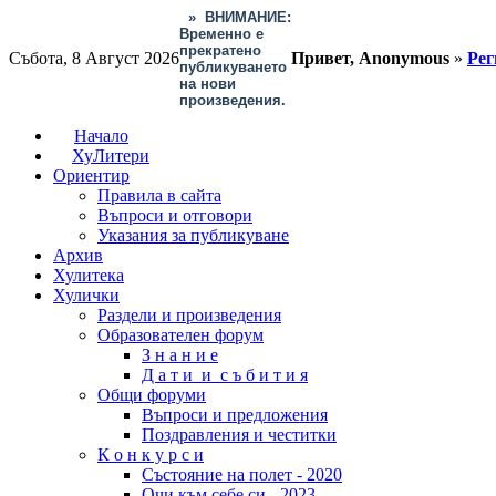
»
ВНИМАНИЕ:
Временно е
прекратено
Събота, 8 Август 2026
Привет, Anonymous
»
Рег
публикуването
на нови
произведения.
Начало
ХуЛитери
Ориентир
Правила в сайта
Въпроси и отговори
Указания за публикуване
Архив
Хулитека
Хулички
Раздели и произведения
Образователен форум
З н а н и е
Д а т и и с ъ б и т и я
Общи форуми
Въпроси и предложения
Поздравления и честитки
К о н к у р с и
Състояние на полет - 2020
Очи към себе си - 2023