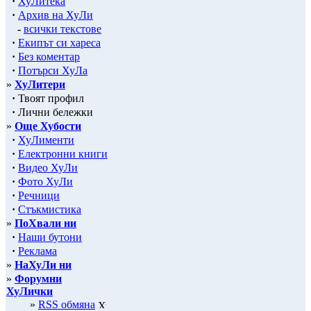
·
ХуЛитека
·
Архив на ХуЛи
-
всички текстове
·
Екипът си хареса
·
Без коментар
·
Потърси ХуЛа
»
ХуЛитери
·
Твоят профил
·
Лични бележки
»
Още Хубости
·
ХуЛименти
·
Електронни книги
·
Видео ХуЛи
·
Фото ХуЛи
·
Речници
·
Стъкмистика
»
ПоХвали ни
·
Наши бутони
·
Реклама
»
НаХуЛи ни
»
Форумни
ХуЛички
»
RSS обмяна