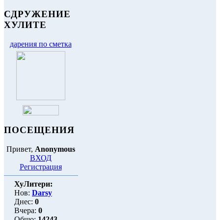
СДРУЖЕНИЕ
ХУЛИТЕ
дарения по сметка
ПОСЕЩЕНИЯ
Привет,
Anonymous
ВХОД
Регистрация
ХуЛитери:
Нов:
Darsy
Днес:
0
Вчера:
0
Общо:
14243