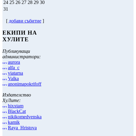
24
25
26
27
28
29
30
31
[
добави събитие
]
ЕКИПИ НА
ХУЛИТЕ
Публикуващи
администратори:
aurora
alfa_c
viatarna
Valka
anonimapokrifoff
Издателство
ХуЛите:
hixxtam
BlackCat
nikikomedvenska
kamik
Raya_Hristova