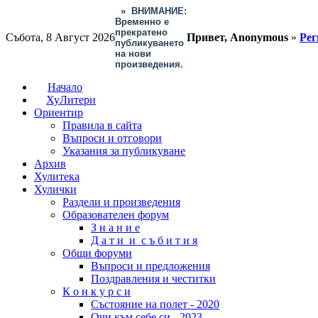
»
ВНИМАНИЕ:
Временно е
прекратено
Събота, 8 Август 2026
Привет, Anonymous
»
Рег
публикуването
на нови
произведения.
Начало
ХуЛитери
Ориентир
Правила в сайта
Въпроси и отговори
Указания за публикуване
Архив
Хулитека
Хулички
Раздели и произведения
Образователен форум
З н а н и е
Д а т и и с ъ б и т и я
Общи форуми
Въпроси и предложения
Поздравления и честитки
К о н к у р с и
Състояние на полет - 2020
Очи към себе си - 2023