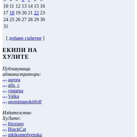
10
11
12
13
14
15
16
17
18
19
20
21
22
23
24
25
26
27
28
29
30
31
[
добави събитие
]
ЕКИПИ НА
ХУЛИТЕ
Публикуващи
администратори:
aurora
alfa_c
viatarna
Valka
anonimapokrifoff
Издателство
ХуЛите:
hixxtam
BlackCat
nikikomedvenska