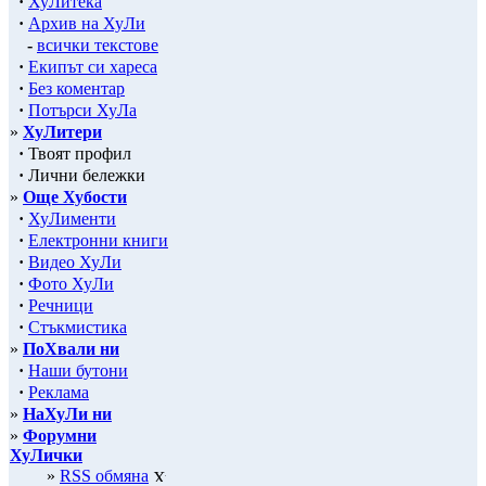
·
ХуЛитека
·
Архив на ХуЛи
-
всички текстове
·
Екипът си хареса
·
Без коментар
·
Потърси ХуЛа
»
ХуЛитери
·
Твоят профил
·
Лични бележки
»
Още Хубости
·
ХуЛименти
·
Електронни книги
·
Видео ХуЛи
·
Фото ХуЛи
·
Речници
·
Стъкмистика
»
ПоХвали ни
·
Наши бутони
·
Реклама
»
НаХуЛи ни
»
Форумни
ХуЛички
»
RSS обмяна