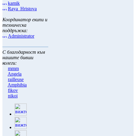
kamik
Raya_Hristova
Координатор екипи и
техническа
поддръжка:
Administrator
С благодарност към
нашите бивши
колеги:
mmm
Angela
railleuse
Amphibia
fikov
nikoi