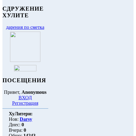
СДРУЖЕНИЕ
ХУЛИТЕ
дарения по сметка
ПОСЕЩЕНИЯ
Привет,
Anonymous
ВХОД
Регистрация
ХуЛитери:
Нов:
Darsy
Днес:
0
Вчера:
0
Общо:
14243