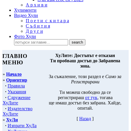
А р х и в и
Хулименти
Видео Хули
П о е т и с к и т а р а
С ъ б и т и я
Д р у г и
Фото Хули
ГЛАВНО
ХуЛите: Достъпът е отказан
Ти пробваш достъп до Забранена
МЕНЮ
зона.
»
Начало
За съжаление, този раздел е
Само за
»
Ориентир
Регистрирани
·
Правила
·
Указания
Ти можеш свободно да се
·
Сдружение
регистрираш
от тук
, тогава
ХуЛите
ще имаш достъп без забрана. Хайде,
опитай.
·
Издателство
ХуЛите
[
Назад
]
»
ХуЛи
·
Изпрати ХуЛа