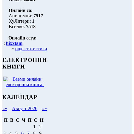
Онлайн са:
Анонимни:
7517
ХуЛитери:
1
Всичко:
7518
Онлайн сега:
::
hixxtam
»
още статистика
ЕЛЕКТРОННИ
КНИГИ
КАЛЕНДАР
««
Август 2026
»»
П
В
С
Ч
П
С
Н
1
2
3
4
5
6
7
8
9