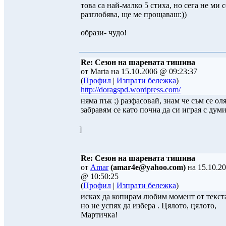
това са най-малко 5 стиха, но сега не ми с
разглобява, ще ме прощаваш:))
образи- чудо!
Re: Сезон на шарената тишина
от Marta на 15.10.2006 @ 09:23:37
(
Профил
|
Изпрати бележка
)
http://doragspd.wordpress.com/
няма пък ;) разфасовай, знам че съм се оля
забравям се като почна да си играя с дум
]
Re: Сезон на шарената тишина
от
Amar
(amar4e@yahoo.com)
на 15.10.2
@ 10:50:25
(
Профил
|
Изпрати бележка
)
исках да копирам любим момент от текст
но не успях да избера . Цялото, цялото,
Мартичка!