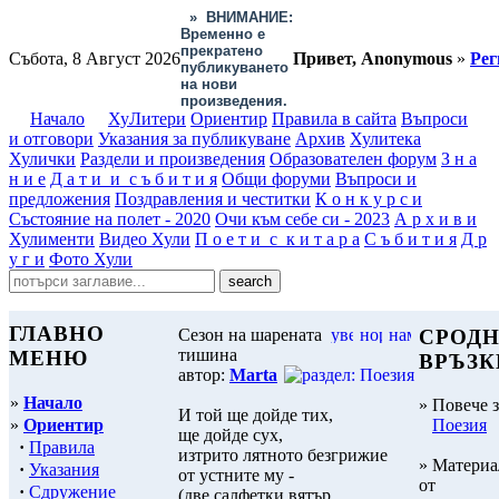
»
ВНИМАНИЕ:
Временно е
прекратено
Събота, 8 Август 2026
Привет, Anonymous
»
Рег
публикуването
на нови
произведения.
Начало
ХуЛитери
Ориентир
Правила в сайта
Въпроси
и отговори
Указания за публикуване
Архив
Хулитека
Хулички
Раздели и произведения
Образователен форум
З н а
н и е
Д а т и и с ъ б и т и я
Общи форуми
Въпроси и
предложения
Поздравления и честитки
К о н к у р с и
Състояние на полет - 2020
Очи към себе си - 2023
А р х и в и
Хулименти
Видео Хули
П о е т и с к и т а р а
С ъ б и т и я
Д р
у г и
Фото Хули
ГЛАВНО
Сезон на шарената
СРОД
тишина
МЕНЮ
ВРЪЗК
автор:
Marta
»
Начало
» Повече з
И той ще дойде тих,
»
Ориентир
Поезия
ще дойде сух,
·
Правила
изтрито лятното безгрижие
» Материа
·
Указания
от устните му -
от
·
Сдружение
(две салфетки вятър