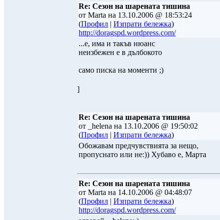
Re: Сезон на шарената тишина
от Marta на 13.10.2006 @ 18:53:24
(
Профил
|
Изпрати бележка
)
http://doragspd.wordpress.com/
...е, има и такъв нюанс
неизбежен е в дълбокото
само писка на моменти ;)
]
Re: Сезон на шарената тишина
от _helena на 13.10.2006 @ 19:50:02
(
Профил
|
Изпрати бележка
)
Обожавам предчувствията за нещо,
пропуснато или не:)) Хубаво е, Марта
Re: Сезон на шарената тишина
от Marta на 14.10.2006 @ 04:48:07
(
Профил
|
Изпрати бележка
)
http://doragspd.wordpress.com/