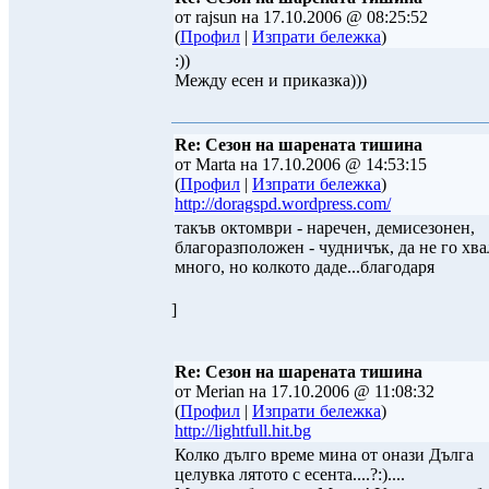
от rajsun на 17.10.2006 @ 08:25:52
(
Профил
|
Изпрати бележка
)
:))
Между есен и приказка)))
Re: Сезон на шарената тишина
от Marta на 17.10.2006 @ 14:53:15
(
Профил
|
Изпрати бележка
)
http://doragspd.wordpress.com/
такъв октомври - наречен, демисезонен,
благоразположен - чудничък, да не го хва
много, но колкото даде...благодаря
]
Re: Сезон на шарената тишина
от Merian на 17.10.2006 @ 11:08:32
(
Профил
|
Изпрати бележка
)
http://lightfull.hit.bg
Колко дълго време мина от онази Дълга
целувка лятото с есента....?:)....