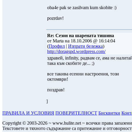
oba4e pak se zasilvam kum skobite :)
pozrdav!
Re: Сезон на шарената тишина
от Marta на 18.10.2006 @ 16:14:04
(
Профил
|
Изпрати бележка
)
http://doragspd.wordpress.com/
здравей, infinity, радвам се, ама не налита
така към скобите де... ;)
все такива есенни настроения, този
октомври!
поздрав!
]
ПРАВИЛА И УСЛОВИЯ
ПОВЕРИТЕЛНОСТ
Бисквитки
Конт
Copyright © 2003-2026 ~ www.hulite.net ~ всички права запазени
Текстовете и тяхното съдържание са притежание и отговорност