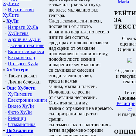
Marta
ХуЛите
е закачил трънакът глух),
·
Издателство
ще влезе мълчаливо във
РЕЙТ
ХуЛите
театъра.
ЗА
След лекомислени пиеси,
»
ХуЛи
ТЕКСТ
поставяни от лятото,
·
Изпрати ХуЛа
играни по веднъж, но весело
·
ХуЛитека
изпити без остатък,
Средн
·
Архив на ХуЛи
сред прах и плюшени завеси,
оценка
-
всички текстове
над сцени от очакване
Оценки
·
Екипът си хареса
прошумоляват тишините му,
·
Без коментар
подобно листи есенни,
·
Потърси ХуЛа
и шарените му мълчания
»
ХуЛитери
си съчиняват смесени
Отдели в
етюди за едно дърво,
·
Твоят профил
и гласува
трева и камък,
текста
·
Лични бележки
за дим, мъгла и плесен.
»
Още Хубости
Полюшват се ресни
Ти си
·
ХуЛименти
от светлина несресани.
Аноним
·
Електронни книги
Стоя във залата му,
Регистри
·
Видео ХуЛи
пълна с отражения на времето,
се
·
Фото ХуЛи
със призраци на кратки
и гласув
·
Речници
срещи,
·
Стъкмистика
със тъмен лъх от настроения -
петна парфюмено-горещи
»
ПоХвали ни
ОПЦИ
сред излинели силуети