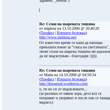
здравей, _helena: )
]
Re: Сезон на шарената тишина
от miglena на 13.10.2006 @ 20:40:20
(
Профил
|
Изпрати бележка
)
http://www.miglena.net/
От известно време се каня да напиша
приказнословие за "гласа на светлината",
твоят сезон на шарена тишина ме вдъхно
да не мързелувам - благодаря :)))))
Re: Сезон на шарената тишина
от Marta на 14.10.2006 @ 04:50:34
(
Профил
|
Изпрати бележка
)
http://doragspd.wordpress.com/
о, ти не си от мързеливите...
(за разлика от някои хора, дето все се
поправят и укоряват и после пак се хваща
мързел;)