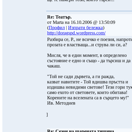
Re: Театър.
от Marta на 16.10.2006 @ 13:50:09
(
Профил
|
Изпрати бележка
)
http://doragspd.wordpress.com/
Разбира се, Р., не всичко е поезия, напрот
прозата е властваща...и струва ли си, а?
Мисля, че в един момент, в определено
състояние е едно и също - да търсиш и да
чакаш.
"Той не сади дървета, а ги ражда,
казват навитите - Той вдишва пръстта и
издишва невидими светове! Тези гори тук
само ехото от световете, които обитава!
Корените на вселената са в сърцето му!"
Ив. Методиев
]
Re: Сезон на шарената тишина