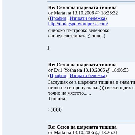
Re: Сезон на шарената тишина
от Marta на 13.10.2006 @ 18:25:32
(
Профил
|
Изпрати бележка
)
http://doragspd.wordpress.com/
сивооко-пъстрооко-зеленооко
според светлината ;) онче :)
]
Re: Сезон на шарената тишина
от Evil_Yosha на 13.10.2006 @ 18:06:53
(
Профил
|
Изпрати бележка
)
Заслушах се в шарената тишина и знам,т
нищо не си пропуснала:-)))) всеки щрих с
точно на мястото......
Тишина!
:-)))))))
Re: Сезон на шарената тишина
от Marta на 13.10.2006 @ 18:26:31