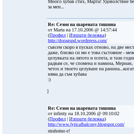
Много хубав стих, Марта! Удоволствие б
за мен...
Re: Сезон на шарената тишина
от Marta на 17.10.2006 @ 14:57:44
(
Профил
|
Изпрати бележка
)
http://doragspd.wordpress.com/
съвсем скоро я пусках отново, на две мес
даже, близко си ми е това състояние - ме
целувката на лятото и есента, и тази годин
радвам се, че спомена и намина, Мериан,
четох и твоето целуване на ранина...кога
няма да съм хубава
:)
]
Re: Сезон на шарената тишина
от infinity на 18.10.2006 @ 09:10:02
(
Профил
|
Изпрати бележка
)
http://www.lyricalbalcony.blogspot.com/
strahotno e!