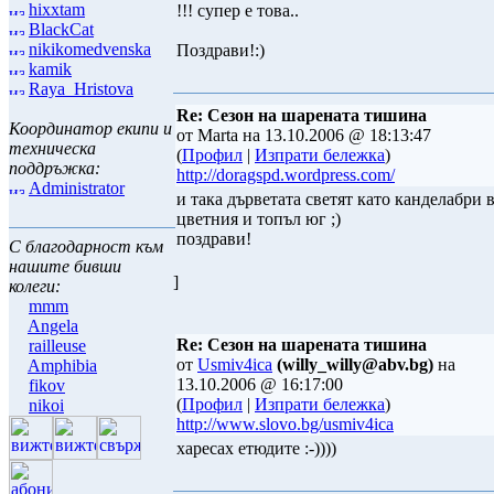
hixxtam
!!! супер е това..
BlackCat
nikikomedvenska
Поздрави!:)
kamik
Raya_Hristova
Re: Сезон на шарената тишина
Координатор екипи и
от Marta на 13.10.2006 @ 18:13:47
техническа
(
Профил
|
Изпрати бележка
)
поддръжка:
http://doragspd.wordpress.com/
Administrator
и така дърветата светят като канделабри 
цветния и топъл юг ;)
поздрави!
С благодарност към
нашите бивши
]
колеги:
mmm
Angela
Re: Сезон на шарената тишина
railleuse
от
Usmiv4ica
(willy_willy@abv.bg)
на
Amphibia
13.10.2006 @ 16:17:00
fikov
(
Профил
|
Изпрати бележка
)
nikoi
http://www.slovo.bg/usmiv4ica
харесах етюдите :-))))