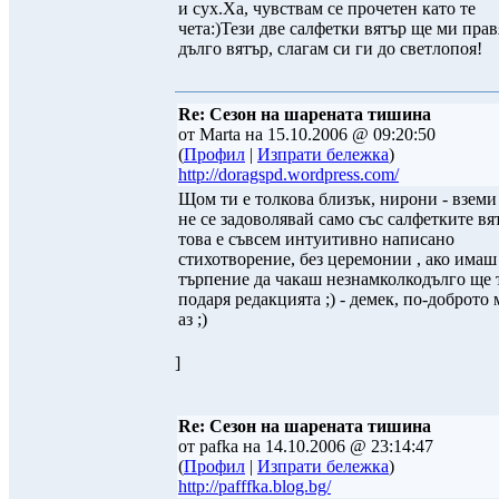
и сух.Ха, чувствам се прочетен като те
чета:)Тези две салфетки вятър ще ми прав
дълго вятър, слагам си ги до светлопоя!
Re: Сезон на шарената тишина
от Marta на 15.10.2006 @ 09:20:50
(
Профил
|
Изпрати бележка
)
http://doragspd.wordpress.com/
Щом ти е толкова близък, нирони - вземи 
не се задоволявай само със салфетките вя
това е съвсем интуитивно написано
стихотворение, без церемонии , ако имаш
търпение да чакаш незнамколкодълго ще 
подаря редакцията ;) - демек, по-доброто 
аз ;)
]
Re: Сезон на шарената тишина
от pafka на 14.10.2006 @ 23:14:47
(
Профил
|
Изпрати бележка
)
http://pafffka.blog.bg/