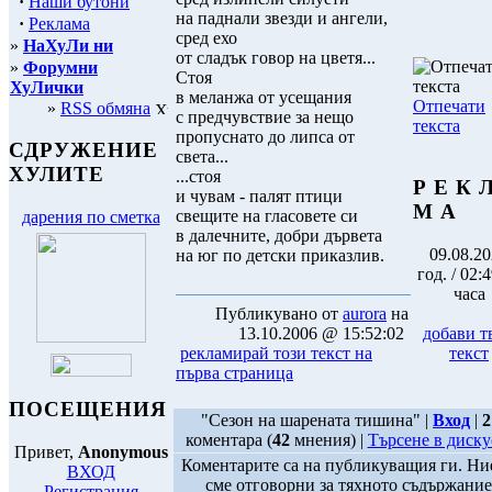
·
Наши бутони
на паднали звезди и ангели,
·
Реклама
сред ехо
»
НаХуЛи ни
от сладък говор на цветя...
»
Форумни
Стоя
ХуЛички
в меланжа от усещания
Отпечати
»
RSS обмяна
с предчувствие за нещо
текста
пропуснато до липса от
СДРУЖЕНИЕ
света...
ХУЛИТЕ
...стоя
Р Е К 
и чувам - палят птици
М А
свещите на гласовете си
дарения по сметка
в далечните, добри дървета
09.08.2
на юг по детски приказлив.
год. / 02:
часа
Публикувано от
aurora
на
13.10.2006 @ 15:52:02
добави т
рекламирай този текст на
текст
първа страница
ПОСЕЩЕНИЯ
"Сезон на шарената тишина" |
Вход
|
2
коментара (
42
мнения) |
Търсене в диску
Привет,
Anonymous
Коментарите са на публикуващия ги. Ни
ВХОД
сме отговорни за тяхното съдържание
Регистрация