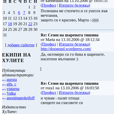
от karmelitass на 13.10.2006 @ 16:01:31
П
В
С
Ч
П
С
Н
(
Профил
|
Изпрати бележка
)
1
2
Полюшна ме стихчето и се унесох във
3
4
5
6
7
8
9
мечтания,
10
11
12
13
14
15
16
защото си е красиво, Марта :-)))))
17
18
19
20
21
22
23
24
25
26
27
28
29
30
Re: Сезон на шарената тишина
31
от Marta на 13.10.2006 @ 18:12:34
(
Профил
|
Изпрати бележка
)
[
добави събитие
]
http://doragspd.wordpress.com/
Да, октомери си го бива в шарените,
ЕКИПИ НА
наситени мълчания :)
ХУЛИТЕ
]
Публикуващи
администратори:
aurora
Re: Сезон на шарената тишина
alfa_c
от roza1 на 13.10.2006 @ 16:03:50
viatarna
(
Профил
|
Изпрати бележка
)
Valka
anonimapokrifoff
и чувам - палят птици
свещите на гласовете си
Издателство
ХуЛите: