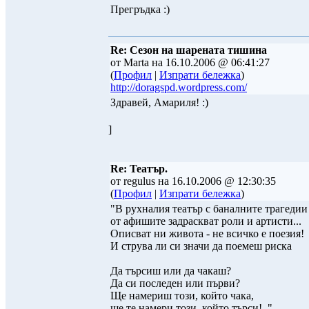
Прегръдка :)
Re: Сезон на шарената тишина
от Marta на 16.10.2006 @ 06:41:27
(
Профил
|
Изпрати бележка
)
http://doragspd.wordpress.com/
Здравей, Амариля! :)
]
Re: Театър.
от regulus на 16.10.2006 @ 12:30:35
(
Профил
|
Изпрати бележка
)
"В рухналия театър с баналните трагедии
от афишите задраскват роли и артисти...
Описват ни живота - не всичко е поезия!
И струва ли си значи да поемеш риска
Да търсиш или да чакаш?
Да си последен или първи?
Ще намериш този, който чака,
ще те намери този, който търси!.."