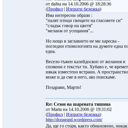
от dafna на 14.10.2006 @ 18:28:36
(
Профил
|
Изпрати бележка
)
Има интересни образи :
"палят птици свещите на гласовете си"
"сладък говор на цветя"
"меланж от усещания"...
Но нещо в заглавието не ми харесва -
погледни етимологията на думите една п
една.
Весело-тъжен калейдоскоп от желания и
спомени е текстът ти. Хубаво е, че времет
някак изместено встрани. А пространство
може и да сме в него, ако поискаме.
Поздрави, Марти!
Re: Сезон на шарената тишина
от Marta на 14.10.2006 @ 19:31:02
(
Профил
|
Изпрати бележка
)
http://doragspd.wordpress.com/
Да, ще го сторя, както обикновено, никак