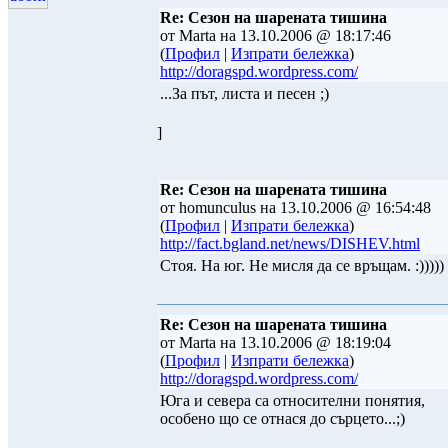
Re: Сезон на шарената тишина
от Marta на 13.10.2006 @ 18:17:46
(
Профил
|
Изпрати бележка
)
http://doragspd.wordpress.com/
...За път, листа и песен ;)
]
Re: Сезон на шарената тишина
от homunculus на 13.10.2006 @ 16:54:48
(
Профил
|
Изпрати бележка
)
http://fact.bgland.net/news/DISHEV.html
Стоя. На юг. Не мисля да се връщам. :)))))
Re: Сезон на шарената тишина
от Marta на 13.10.2006 @ 18:19:04
(
Профил
|
Изпрати бележка
)
http://doragspd.wordpress.com/
Юга и севера са относителни понятия,
особено що се отнася до сърцето...;)