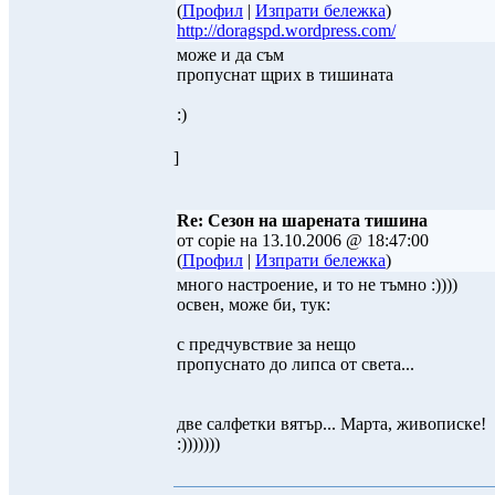
(
Профил
|
Изпрати бележка
)
http://doragspd.wordpress.com/
може и да съм
пропуснат щрих в тишината
:)
]
Re: Сезон на шарената тишина
от copie на 13.10.2006 @ 18:47:00
(
Профил
|
Изпрати бележка
)
много настроение, и то не тъмно :))))
освен, може би, тук:
с предчувствие за нещо
пропуснато до липса от света...
две салфетки вятър... Марта, живописке!
:)))))))