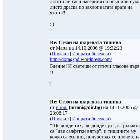
лятото ли гаси лагерния си огън или сухо
листо драска по захлопнатата врата на
ятото?!...
: )
Re: Сезон на шарената тишина
от Marta на 14.10.2006 @ 19:32:23
(
Профил
|
Изпрати бележка
)
http://doragspd.wordpress.com/
Бдение! И светещи от птичи гласове дърв
:)
]
Re: Сезон на шарената тишина
от
nironi
(nironi@dir.bg)
на 14.10.2006 @
23:08:17
(
Профил
|
Изпрати бележка
)
"Ще дойде тих, ще дойде сух", в трънакъ
са "две салфетки вятър", и тишините му
колко са есенни, почувствах се прочетен-