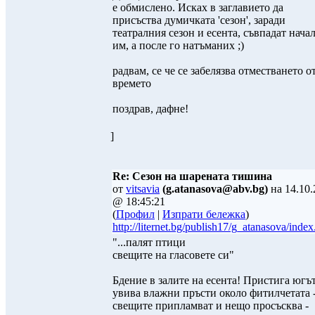
е обмислено. Исках в заглавието да
присъства думичката 'сезон', заради
театралния сезон и есента, съвпадат нача
им, а после го натъманих ;)
радвам, се че се забелязва отместването о
времето
поздрав, дафне!
]
Re: Сезон на шарената тишина
от
vitsavia
(g.atanasova@abv.bg)
на 14.10.
@ 18:45:21
(
Профил
|
Изпрати бележка
)
http://liternet.bg/publish17/g_atanasova/index
"...палят птици
свещите на гласовете си"
Бдение в залите на есента! Пристига югъ
увива влажни пръсти около фитилчетата 
свещите припламват и нещо просъсква -