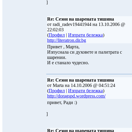
]
Re: Сезон на шарената тишина
от radi_radev19441944 на 13.10.2006 @
22:02:03
(
Профил
|
Изпрати бележка
)
http://literatron.dir.bg
Привет , Марта,
Изпуснала си духовете и палитрата с
шарении.
И е станало чудесно.
Re: Сезон на шарената тишина
от Marta на 14.10.2006 @ 04:51:24
(
Профил
|
Изпрати бележка
)
http://doragspd.wordpress.com/
привет, Ради :)
]
Re: Сезон на шарената тишина