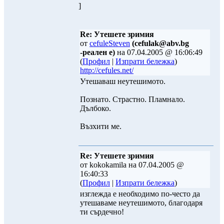
]
Re: Утешете зримия
от
cefuleSteven
(cefulak@abv.bg
-реален е)
на 07.04.2005 @ 16:06:49
(
Профил
|
Изпрати бележка
)
http://cefules.net/
Утешаваш неутешимото.
Познато. Страстно. Пламнало.
Дълбоко.
Възхити ме.
Re: Утешете зримия
от kokokamila на 07.04.2005 @
16:40:33
(
Профил
|
Изпрати бележка
)
изглежда е необходимо по-често да
утешаваме неутешимото, благодаря
ти сърдечно!