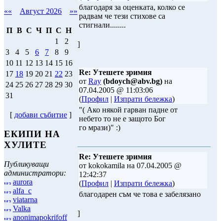
благодаря за оценката, колко се
««
Август 2026
»»
радвам че тези стихове са
стигнали........
П
В
С
Ч
П
С
Н
1
2
]
3
4
5
6
7
8
9
10
11
12
13
14
15
16
Re: Утешете зримия
17
18
19
20
21
22
23
от
Ray
(bdoych@abv.bg)
на
24
25
26
27
28
29
30
07.04.2005 @ 11:03:06
31
(
Профил
|
Изпрати бележка
)
"( Ако някой гарван падне от
[
добави събитие
]
небето то не е защото Бог
го мрази)" :)
ЕКИПИ НА
ХУЛИТЕ
Re: Утешете зримия
Публикуващи
от kokokamila на 07.04.2005 @
администратори:
12:42:37
aurora
(
Профил
|
Изпрати бележка
)
alfa_c
благодарен съм че това е забелязано
viatarna
Valka
]
anonimapokrifoff