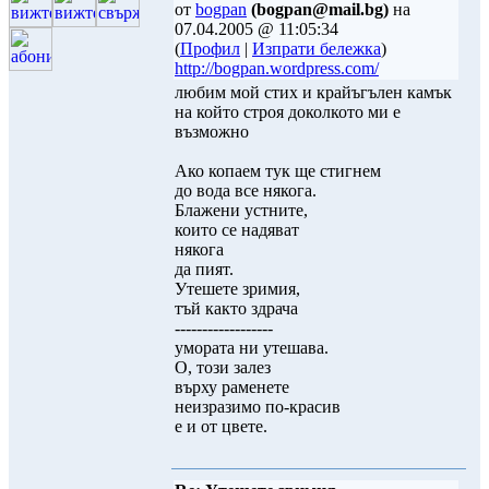
от
bogpan
(bogpan@mail.bg)
на
07.04.2005 @ 11:05:34
(
Профил
|
Изпрати бележка
)
http://bogpan.wordpress.com/
любим мой стих и крайъгълен камък
на който строя доколкото ми е
възможно
Ако копаем тук ще стигнем
до вода все някога.
Блажени устните,
които се надяват
някога
да пият.
Утешете зримия,
тъй както здрача
------------------
умората ни утешава.
О, този залез
върху раменете
неизразимо по-красив
е и от цвете.