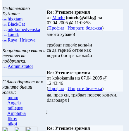
Издателство
Re: Утешете зримия
ХуЛите:
от
Min4o
(min4o@all.bg)
на
hixxtam
07.04.2005 @ 11:03:58
BlackCat
(
Профил
|
Изпрати бележка
)
nikikomedvenska
много хубаво!
kamik
Raya_Hristova
трябват пове4е копа4и
са да зърне6 сетне как
Координатор екипи и
водата бистра клоко4и
техническа
поддръжка:
Administrator
Re: Утешете зримия
от kokokamila на 07.04.2005 @
С благодарност към
12:43:46
нашите бивши
(
Профил
|
Изпрати бележка
)
колеги:
да, прав си, трябват повече копачи.
mmm
благодаря !
Angela
railleuse
]
Amphibia
fikov
nikoi
Re: Утешете зримия