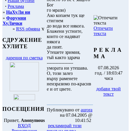
·
Наши бутони
Бог
·
Реклама
го мрази)
»
НаХуЛи ни
Ако копаем тук ще
»
Форумни
стигнем
ХуЛички
до вода все някога.
Отпечати
»
RSS обмяна
Блажени устните,
текста
които се надяват
СДРУЖЕНИЕ
някога
ХУЛИТЕ
да пият.
Р Е К Л А
Утешете зримия,
М А
тъй както здрача
дарения по сметка
------------------
07.08.2026
умората ни утешава.
год. / 18:03:47
О, този залез
часа
върху раменете
неизразимо по-красив
добави твой
е и от цвете.
текст
ПОСЕЩЕНИЯ
Публикувано от
aurora
на 07.04.2005 @
Привет,
Anonymous
10:41:52
ВХОД
рекламирай този
Регистрация
текст на първа