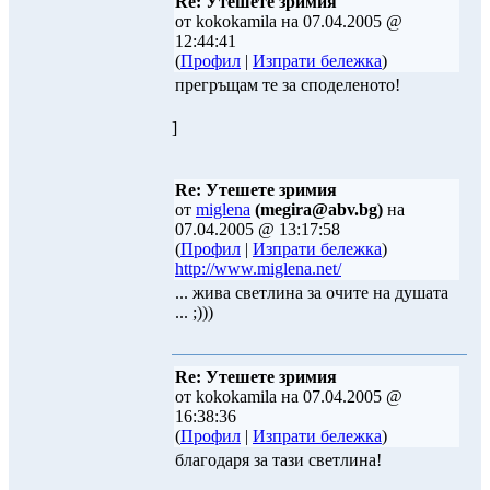
Re: Утешете зримия
от kokokamila на 07.04.2005 @
12:44:41
(
Профил
|
Изпрати бележка
)
прегръщам те за споделеното!
]
Re: Утешете зримия
от
miglena
(megira@abv.bg)
на
07.04.2005 @ 13:17:58
(
Профил
|
Изпрати бележка
)
http://www.miglena.net/
... жива светлина за очите на душата
... ;)))
Re: Утешете зримия
от kokokamila на 07.04.2005 @
16:38:36
(
Профил
|
Изпрати бележка
)
благодаря за тази светлина!