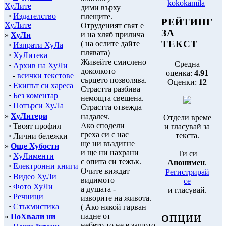
kokokamila
ХуЛите
дими върху
·
Издателство
плещите.
РЕЙТИНГ
ХуЛите
Отруденият свят е
ЗА
и на хляб прилича
»
ХуЛи
ТЕКСТ
( на ослите дайте
·
Изпрати ХуЛа
плявата)
·
ХуЛитека
Живейте смислено
Средна
·
Архив на ХуЛи
доколкото
оценка:
4.91
-
всички текстове
сърцето позволява.
Оценки:
12
·
Екипът си хареса
Страстта разбива
·
Без коментар
немощта свещена.
·
Потърси ХуЛа
Страстта отвежда
»
ХуЛитери
надалеч.
Отдели време
Ако сподели
·
Твоят профил
и гласувай за
греха си с нас
текста.
·
Лични бележки
ще ни въздигне
»
Още Хубости
и ще ни нахрани
Ти си
·
ХуЛименти
с опита си тежък.
Анонимен
.
·
Електронни книги
Очите виждат
Регистрирай
·
Видео ХуЛи
видимото
се
·
Фото ХуЛи
а душата -
и гласувай.
·
Речници
изворите на живота.
·
Стъкмистика
( Ако някой гарван
падне от
»
ПоХвали ни
ОПЦИИ
небето то не е защото