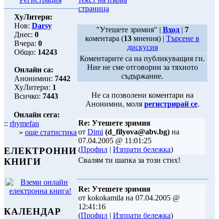
страница
ХуЛитери:
Нов:
Darsy
"Утешете зримия" |
Вход
|
7
Днес:
0
коментара (
13
мнения) |
Търсене в
Вчера:
0
дискусия
Общо:
14243
Коментарите са на публикуващия ги.
Ние не сме отговорни за тяхното
Онлайн са:
съдържание.
Анонимни:
7442
ХуЛитери:
1
Не са позволени коментари на
Всичко:
7443
Анонимни, моля
регистрирай се
.
Онлайн сега:
Re: Утешете зримия
::
rhymefan
от
Dimi
(d_filyova@abv.bg)
на
»
още статистика
07.04.2005 @ 11:01:25
(
Профил
|
Изпрати бележка
)
ЕЛЕКТРОННИ
Свалям ти шапка за този стих!
КНИГИ
Re: Утешете зримия
от kokokamila на 07.04.2005 @
12:41:16
КАЛЕНДАР
(
Профил
|
Изпрати бележка
)