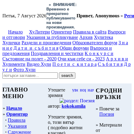
»
ВНИМАНИЕ:
Временно е
прекратено
Петък, 7 Август 2026
Привет, Anonymous
»
Рег
публикуването
на нови
произведения.
Начало
ХуЛитери
Ориентир
Правила в сайта
Въпроси
и отговори
Указания за публикуване
Архив
Хулитека
Хулички
Раздели и произведения
Образователен форум
З н а
н и е
Д а т и и с ъ б и т и я
Общи форуми
Въпроси и
предложения
Поздравления и честитки
К о н к у р с и
Състояние на полет - 2020
Очи към себе си - 2023
А р х и в и
Хулименти
Видео Хули
П о е т и с к и т а р а
С ъ б и т и я
Д р
у г и
Фото Хули
ГЛАВНО
Утешете
СРОДНИ
зримия
МЕНЮ
ВРЪЗКИ
автор:
kokokamila
»
Начало
» Повече за
»
Ориентир
Поезия
Утешете зримия,
·
Правила
о, този вятър
» Материали
·
Указания
( подобно житни
от
·
Сдружение
класове)