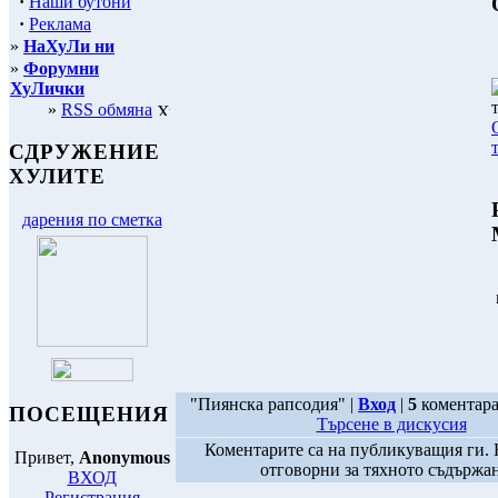
·
Наши бутони
·
Реклама
»
НаХуЛи ни
»
Форумни
ХуЛички
»
RSS обмяна
СДРУЖЕНИЕ
ХУЛИТЕ
дарения по сметка
"Пиянска рапсодия" |
Вход
|
5
коментара
ПОСЕЩЕНИЯ
Търсене в дискусия
Коментарите са на публикуващия ги. 
Привет,
Anonymous
отговорни за тяхното съдържа
ВХОД
Регистрация