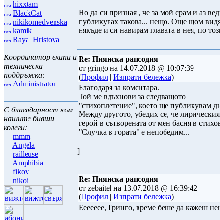
hixxtam
Но да си призная , че за мой срам и аз ве
BlackCat
публикувах такова... нещо. Още щом вид
nikikomedvenska
някъде и си навирам главата в нея, по тоз
kamik
Raya_Hristova
Координатор екипи и
Re: Пиянска рапсодия
техническа
от gringo на 14.07.2018 @ 10:07:39
поддръжка:
(
Профил
|
Изпрати бележка
)
Administrator
Благодаря за коментара.
Той ме вдъхнови за следващото
"стихоплетение", което ще публикувам дн
С благодарност към
Между другото, убедих се, че лирическия
нашите бивши
герой в сътворената от мен басня в стихо
колеги:
"Случка в гората" е непобедим...
mmm
Angela
]
railleuse
Amphibia
fikov
Re: Пиянска рапсодия
nikoi
от zebaitel на 13.07.2018 @ 16:39:42
(
Профил
|
Изпрати бележка
)
Еееееее, Гринго, време беше да кажеш не