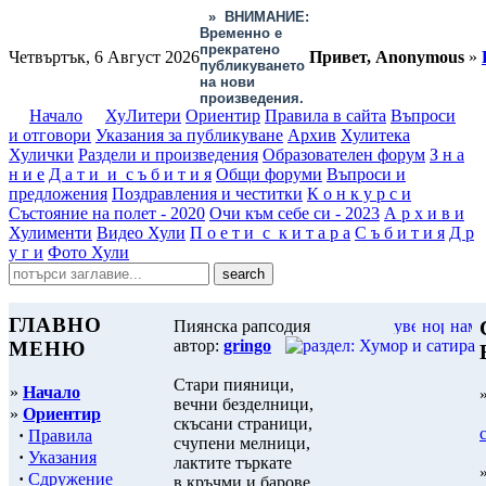
»
ВНИМАНИЕ:
Временно е
прекратено
Четвъртък, 6 Август 2026
Привет, Anonymous
»
публикуването
на нови
произведения.
Начало
ХуЛитери
Ориентир
Правила в сайта
Въпроси
и отговори
Указания за публикуване
Архив
Хулитека
Хулички
Раздели и произведения
Образователен форум
З н а
н и е
Д а т и и с ъ б и т и я
Общи форуми
Въпроси и
предложения
Поздравления и честитки
К о н к у р с и
Състояние на полет - 2020
Очи към себе си - 2023
А р х и в и
Хулименти
Видео Хули
П о е т и с к и т а р а
С ъ б и т и я
Д р
у г и
Фото Хули
ГЛАВНО
Пиянска рапсодия
автор:
gringo
МЕНЮ
Стари пияници,
»
Начало
вечни безделници,
»
Ориентир
скъсани страници,
·
Правила
счупени мелници,
·
Указания
лактите търкате
·
Сдружение
в кръчми и барове,