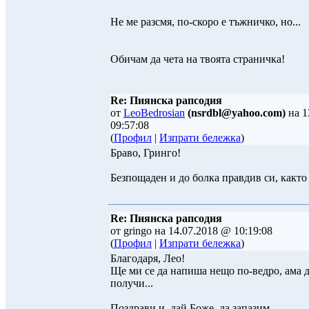
Не ме разсмя, по-скоро е тъжничко, но...
Обичам да чета на твоята страничка!
Re: Пиянска рапсодия
от
LeoBedrosian
(nsrdbl@yahoo.com)
на 1
09:57:08
(
Профил
|
Изпрати бележка
)
Браво, Гринго!
Безпощаден и до болка правдив си, както
Re: Пиянска рапсодия
от gringo на 14.07.2018 @ 10:19:08
(
Профил
|
Изпрати бележка
)
Благодаря, Лео!
Ще ми се да напиша нещо по-ведро, ама д
получи...
Поздрави и, дай Боже, да запазим