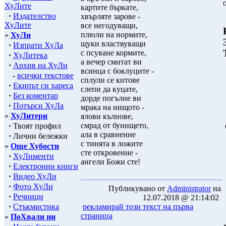
ХуЛите
картите бъркате,
·
Издателство
хвърляте зарове -
ХуЛите
все негодуващи,
плюли на нормите,
»
ХуЛи
щуки властвуващи
·
Изпрати ХуЛа
с псуване кормите,
·
ХуЛитека
а вечер смитат ви
·
Архив на ХуЛи
всинца с боклуците -
-
всички текстове
сплули се китове
·
Екипът си хареса
слепи да куцате,
·
Без коментар
дорде погълне ви
·
Потърси ХуЛа
мрака на нищото -
»
ХуЛитери
ялови кълнове,
смрад от бунището,
·
Твоят профил
ала в сравнение
·
Лични бележки
с тинята в ложите
»
Още Хубости
сте откровение -
·
ХуЛименти
ангели Божи сте!
·
Електронни книги
·
Видео ХуЛи
·
Фото ХуЛи
Публикувано от
Administrator
на
·
Речници
12.07.2018 @ 21:14:02
·
Стъкмистика
рекламирай този текст на първа
страница
»
ПоХвали ни