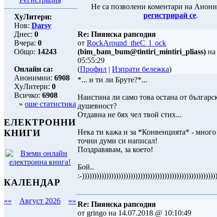
Не са позволени коментари на Анони
регистрирай се
.
ХуЛитери:
Нов:
Darsy
Днес:
0
Re: Пиянска рапсодия
Вчера:
0
от
RockAround_theC_l_ock
Общо:
14243
(bim_bam_bum@tintiri_mintiri_pliass)
на 
05:55:29
Онлайн са:
(
Профил
|
Изпрати бележка
)
Анонимни:
6908
*... и ти ли Бруте?*...
ХуЛитери:
0
Всичко:
6908
Наистина ли само това остана от българс
»
още статистика
душевност?
Отдавна не бях чел твой стих...
ЕЛЕКТРОННИ
Нека ти кажа и за *Конвенцията* - много
КНИГИ
точни думи си написал!
Поздравявам, за което!
Бой..
:-)))))))))))))))))))))))))))))))))))))))))))))))))))))))
КАЛЕНДАР
««
Август 2026
»»
Re: Пиянска рапсодия
от gringo на 14.07.2018 @ 10:10:49