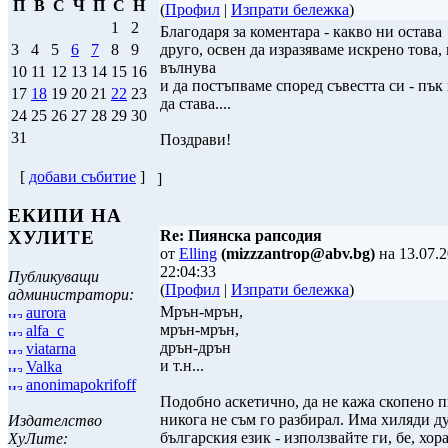
П
В
С
Ч
П
С
Н
(
Профил
|
Изпрати бележка
)
1
2
Благодаря за коментара - какво ни остава
друго, освен да изразяваме искрено това,
3
4
5
6
7
8
9
вълнува
10
11
12
13
14
15
16
и да постъпваме според съвестта си - пък
17
18
19
20
21
22
23
да става....
24
25
26
27
28
29
30
31
Поздрави!
[
добави събитие
]
]
ЕКИПИ НА
Re: Пиянска рапсодия
ХУЛИТЕ
от
Elling
(mizzzantrop@abv.bg)
на 13.07.
22:04:33
Публикуващи
(
Профил
|
Изпрати бележка
)
администратори:
Мрън-мрън,
aurora
мрън-мрън,
alfa_c
дрън-дрън
viatarna
и т.н...
Valka
anonimapokrifoff
Подобно аскетично, да не кажа скопено п
никога не съм го разбирал. Има хиляди д
Издателство
българския език - използвайте ги, бе, хора
ХуЛите: