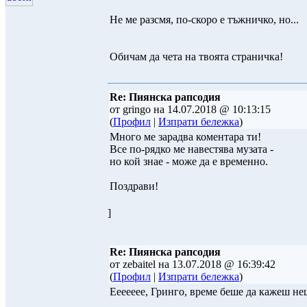
Не ме разсмя, по-скоро е тъжничко, но...
Обичам да чета на твоята страничка!
Re: Пиянска рапсодия
от gringo на 14.07.2018 @ 10:13:15
(
Профил
|
Изпрати бележка
)
Много ме зарадва коментара ти!
Все по-рядко ме навестява музата -
но кой знае - може да е временно.
Поздрави!
]
Re: Пиянска рапсодия
от zebaitel на 13.07.2018 @ 16:39:42
(
Профил
|
Изпрати бележка
)
Еееееее, Гринго, време беше да кажеш не