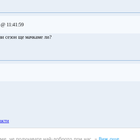
 @ 11:41:59
ози сезон ще мачкаме ли?
акти
.
аме, че получавате най-доброто при нас. »
Виж още...
 на авторите им.