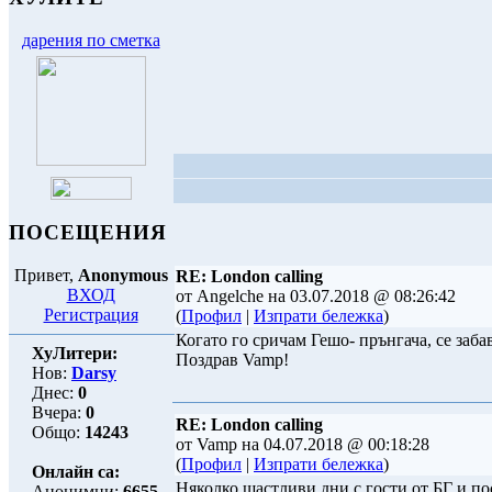
дарения по сметка
ПОСЕЩЕНИЯ
Привет,
Anonymous
RE: London calling
ВХОД
от Angelche на 03.07.2018 @ 08:26:42
Регистрация
(
Профил
|
Изпрати бележка
)
Когато го сричам Гешо- прънгача, се забав
ХуЛитери:
Поздрав Vamp!
Нов:
Darsy
Днес:
0
Вчера:
0
RE: London calling
Общо:
14243
от Vamp на 04.07.2018 @ 00:18:28
(
Профил
|
Изпрати бележка
)
Онлайн са:
Няколко щастливи дни с гости от БГ и пос
Анонимни:
6655