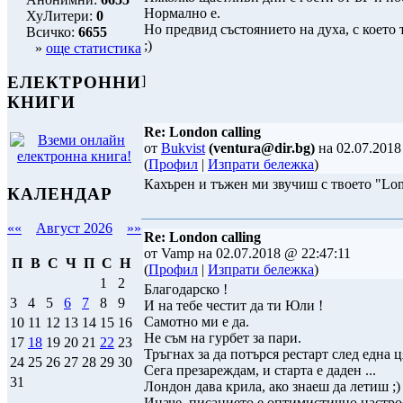
Нормално е.
ХуЛитери:
0
Но предвид състоянието на духа, с което 
Всичко:
6655
;)
»
още статистика
]
ЕЛЕКТРОННИ
КНИГИ
Re: London calling
от
Bukvist
(ventura@dir.bg)
на 02.07.2018
(
Профил
|
Изпрати бележка
)
Кахърен и тъжен ми звучиш с твоето "Lon
КАЛЕНДАР
««
Август 2026
»»
Re: London calling
от Vamp на 02.07.2018 @ 22:47:11
П
В
С
Ч
П
С
Н
(
Профил
|
Изпрати бележка
)
1
2
Благодарско !
3
4
5
6
7
8
9
И на тебе честит да ти Юли !
Самотно ми е да.
10
11
12
13
14
15
16
Не съм на гурбет за пари.
17
18
19
20
21
22
23
Тръгнах за да потърся рестарт след една 
24
25
26
27
28
29
30
Сега презареждам, и старта е даден ...
31
Лондон дава крила, ако знаеш да летиш ;)
Иначе, писанието е оптимистично настро