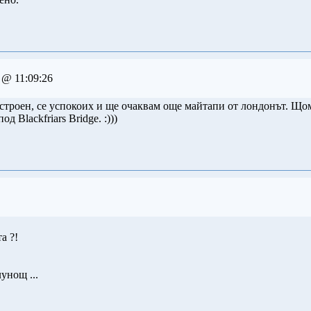
 @ 11:09:26
астроен, се успокоих и ще очаквам още майтапи от лондонът. Щом
д Blackfriars Bridge. :)))
а ?!
унощ ...