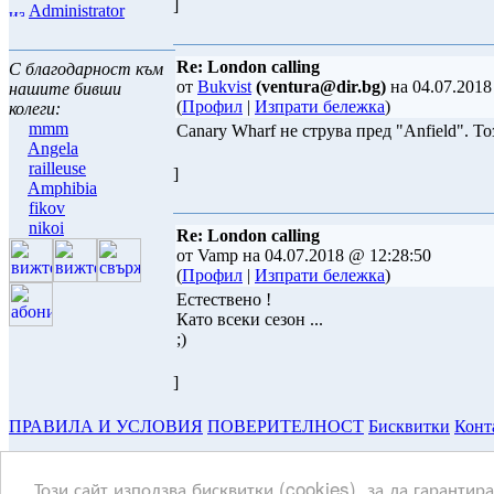
]
Administrator
Re: London calling
С благодарност към
от
Bukvist
(ventura@dir.bg)
на 04.07.2018
нашите бивши
(
Профил
|
Изпрати бележка
)
колеги:
mmm
Canary Wharf не струва пред "Anfield". Т
Angela
railleuse
]
Amphibia
fikov
nikoi
Re: London calling
от Vamp на 04.07.2018 @ 12:28:50
(
Профил
|
Изпрати бележка
)
Естествено !
Като всеки сезон ...
;)
]
ПРАВИЛА И УСЛОВИЯ
ПОВЕРИТЕЛНОСТ
Бисквитки
Конт
Copyright © 2003-2026 ~ www.hulite.net ~ всички права запазени
Този сайт използва бисквитки (cookies), за да гарантир
Текстовете и тяхното съдържание са притежание и отговорност