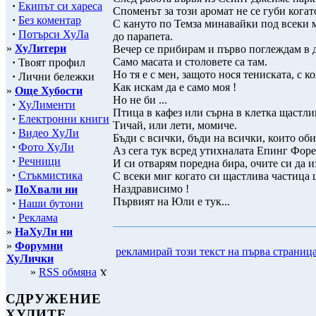
·
Екипът си хареса
Споменът за този аромат не се губи кога
·
Без коментар
С кануто по Темза минавайки под всеки м
·
Потърси ХуЛа
до парапета.
»
ХуЛитери
Вечер се прибирам и първо поглеждам в 
Само масата и столовете са там.
·
Твоят профил
Но тя е с мен, защото нося тениската, с 
·
Лични бележки
Как искам да е само моя !
»
Още Хубости
Но не би ...
·
ХуЛименти
Птица в кафез или сърна в клетка щастли
·
Електронни книги
Тичай, или лети, момиче.
·
Видео ХуЛи
Бъди с всички, бъди на всички, които об
·
Фото ХуЛи
Аз сега тук всред утихналата Епинг Форес
·
Речници
И си отварям поредна бира, очите си да из
·
Стъкмистика
С всеки миг когато си щастлива частица щ
Наздрависимо !
»
ПоХвали ни
Първият на Юли е тук...
·
Наши бутони
·
Реклама
»
НаХуЛи ни
»
Форумни
рекламирай този текст на първа страниц
ХуЛички
»
RSS обмяна
СДРУЖЕНИЕ
ХУЛИТЕ