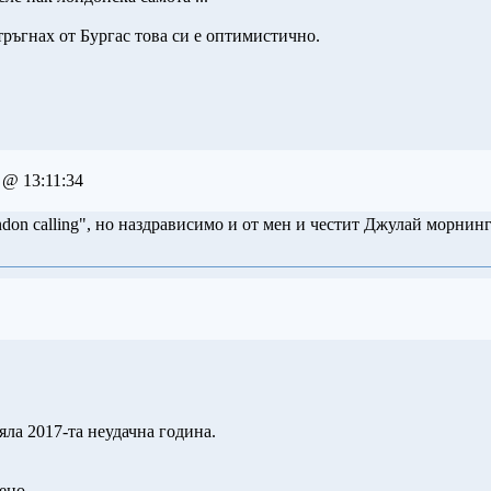
тръгнах от Бургас това си е оптимистично.
 @ 13:11:34
don calling", но наздрависимо и от мен и честит Джулай морнинг
цяла 2017-та неудачна година.
ено.