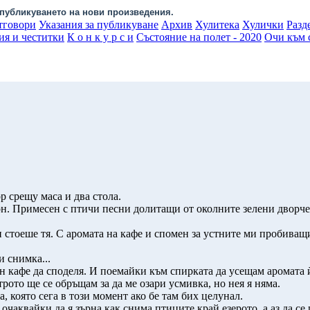
публикуването на нови произведения.
тговори
Указания за публикуване
Архив
Хулитека
Хулички
Разд
ия и честитки
К о н к у р с и
Състояние на полет - 2020
Очи към с
р срещу маса и два стола.
он. Примесен с птичи песни долитащи от околните зелени дворче
н стоеше тя. С аромата на кафе и спомен за устните ми пробиващи
и снимка...
ин кафе да споделя. И поемайки към спирката да усещам аромата ѝ
рото ще се обръщам за да ме озари усмивка, но нея я няма.
, която сега в този момент ако бе там бих целунал.
чаквайки да я зърна как снима птиците край езерото, а аз да се 