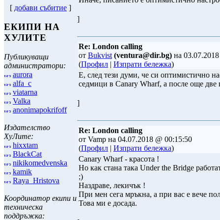
[
добави събитие
]
]
ЕКИПИ НА
ХУЛИТЕ
Re: London calling
от
Bukvist
(ventura@dir.bg)
на 03.07.2018
Публикуващи
(
Профил
|
Изпрати бележка
)
администратори:
aurora
Е, след тези думи, че си оптимистично н
alfa_c
седмици в Canary Wharf, а после още две по
viatarna
Valka
]
anonimapokrifoff
Издателство
Re: London calling
ХуЛите:
от Vamp на 04.07.2018 @ 00:15:50
hixxtam
(
Профил
|
Изпрати бележка
)
BlackCat
Canary Wharf - красота !
nikikomedvenska
Но как стана така Under the Bridge работат
kamik
;)
Raya_Hristova
Наздраве, лекичък !
При мен сега мръкна, а при вас е вече пол
Координатор екипи и
Това ми е досада.
техническа
поддръжка: