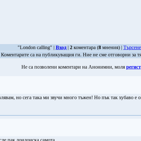
"London calling" |
Вход
|
2
коментара (
8
мнения) |
Търсене
Коментарите са на публикуващия ги. Ние не сме отговорни за т
Не са позволени коментари на Анонимни, моля
регист
лявам, но сега така ми звучи много тъжен! Но пък так хубаво е о
ле пак лондонска самота ...