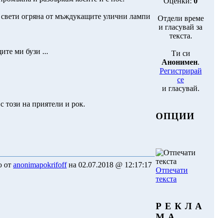
Оценки:
0
тя свети огряна от мъждукащите улични лампи
Отдели време
и гласувай за
текста.
те ми бузи ...
Ти си
Анонимен
.
Регистрирай
се
и гласувай.
с този на приятели и рок.
ОПЦИИ
о от
anonimapokrifoff
на 02.07.2018 @ 12:17:17
Отпечати
текста
Р Е К Л А
М А