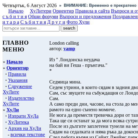
Четвъртък, 6 Август 2026
»
ВНИМАНИЕ: Временно е прекратено 
Начало
ХуЛитери
Ориентир
Правила в сайта
Въпроси и о
с ъ б и т и я
Общи форуми
Въпроси и предложения
Поздравлен
и т а р а
С ъ б и т и я
Д р у г и
Фото Хули
ГЛАВНО
London calling
автор:
vamp
МЕНЮ
Из " Лондонска неудача
»
Начало
на бай ви Геша - прънгача."
»
Ориентир
*
·
Правила
·
Указания
Седмица мина.
·
Сдружение
Седем утрини, в които сядам в задния дво
ХуЛите
Сам, със звуците на събуждащия се Лонд
·
Издателство
Сам.
ХуЛите
А само преди дни, часове, на стола до ме
рамото на едно сънено момиче.
»
ХуЛи
Не мога да преместя тревичка дори от таз
·
Изпрати ХуЛа
Така ще си останат за да мога всяка сутр
·
ХуЛитека
После из дългите заплетени тунели на мет
·
Архив на ХуЛи
Сядам на седалката и няма ръка да докосна
-
всички текстове
След работа вървя из Сейнт Джеймс парк о