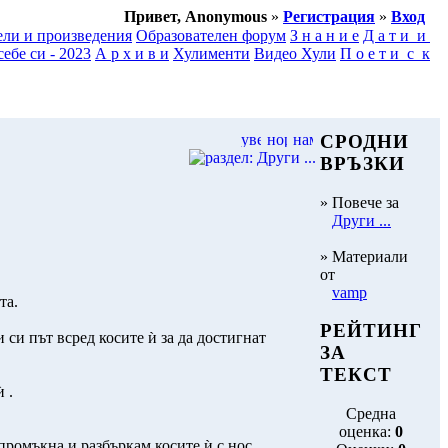
Привет, Anonymous
»
Регистрация
»
Вход
ели и произведения
Образователен форум
З н а н и е
Д а т и и
ебе си - 2023
А р х и в и
Хулименти
Видео Хули
П о е т и с к
СРОДНИ
ВРЪЗКИ
» Повече за
Други ...
» Материали
от
vamp
та.
РЕЙТИНГ
 си път всред косите ѝ за да достигнат
ЗА
ТЕКСТ
 .
Средна
оценка:
0
промъкна и разбъркам косите ѝ с нос.