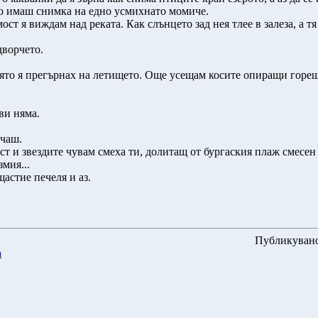
то имаш снимка на едно усмихнато момиче.
ост я виждам над реката. Как слънцето зад нея тлее в залеза, а 
дворчето.
която я прегърнах на летището. Още усещам косите опиращи горещи
ви няма.
ичаш.
т и звездите чувам смеха ти, долитащ от бургаския плаж смесен 
мия...
астие печеля и аз.
Публикуван
а