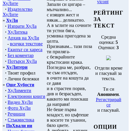
vicont
ХуЛите
Запали си цигара –
·
Издателство
мълчаливо...
РЕЙТИНГ
ХуЛите
с изящен жест и
ЗА
някак... деликатно.
»
ХуЛи
ТЕКСТ
А в ъглите на сочните
·
Изпрати ХуЛа
ти устни бяга,
·
ХуЛитека
усмивка пригодена за
Средна
·
Архив на ХуЛи
целта.
оценка:
5
-
всички текстове
Признавам... тази поза
Оценки:
3
·
Екипът си хареса
ти приляга-
·
Без коментар
с безкрайните
·
Потърси ХуЛа
кръстосани крака.
»
ХуЛитери
Погледна ме, разбрах,
Отдели време
че съм отсъден,
·
Твоят профил
и гласувай за
в очите на кошута да
текста.
·
Лични бележки
се давя
»
Още Хубости
и в страстен порив,
Ти си
·
ХуЛименти
див и безрасъден,
Анонимен
.
·
Електронни книги
каквото ми поискаш
Регистрирай
·
Видео ХуЛи
да направя!
се
·
Фото ХуЛи
Не беше първа
и гласувай.
·
Речници
младост, но цъфтеше
·
Стъкмистика
в косите ти уханни,
бяло цвете.
»
ПоХвали ни
ОПЦИИ
А любовта... капани