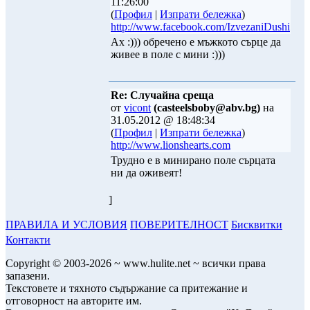
11:26:00
(
Профил
|
Изпрати бележка
)
http://www.facebook.com/IzvezaniDushi
Ах :))) обречено е мъжкото сърце да
живее в поле с мини :)))
Re: Случайна среща
от
vicont
(casteelsboby@abv.bg)
на
31.05.2012 @ 18:48:34
(
Профил
|
Изпрати бележка
)
http://www.lionshearts.com
Трудно е в минирано поле сърцата
ни да оживеят!
]
ПРАВИЛА И УСЛОВИЯ
ПОВЕРИТЕЛНОСТ
Бисквитки
Контакти
Copyright © 2003-2026 ~ www.hulite.net ~ всички права
запазени.
Текстовете и тяхното съдържание са притежание и
отговорност на авторите им.