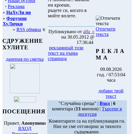
·
Наши бутони
ни кроеше,
·
Реклама
ръцете си, когато в
»
НаХуЛи ни
мойте вплете.
»
Форумни
ХуЛички
Отпечати
»
RSS обмяна
Публикувано от
alfa_c
текста
на 30.05.2012 @
СДРУЖЕНИЕ
17:36:44
ХУЛИТЕ
рекламирай този
Р Е К Л А
текст на първа
М А
страница
дарения по сметка
09.08.2026
год. / 07:53:04
часа
добави твой
текст
"Случайна среща" |
Вход
|
6
коментара (
13
мнения) |
Търсене в
ПОСЕЩЕНИЯ
дискусия
Коментарите са на публикуващия ги.
Привет,
Anonymous
Ние не сме отговорни за тяхното
ВХОД
съдържание.
Регистрация