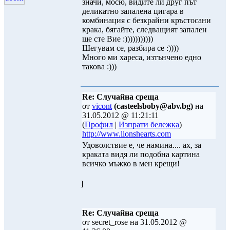
значи, мосю, видите ли друг път
деликатно запалена цигара в
комбинация с безкрайни кръстосани
крака, бягайте, следващият запален
ще сте Вие :)))))))))))
Шегувам се, разбира се :))))
Много ми хареса, изтънчено едно
такова :)))
Re: Случайна среща
от
vicont
(casteelsboby@abv.bg)
на
31.05.2012 @ 11:21:11
(
Профил
|
Изпрати бележка
)
http://www.lionshearts.com
Удоволствие е, че намина.... ах, за
краката видя ли подобна картина
всичко мъжко в мен крещи!
]
Re: Случайна среща
от secret_rose на 31.05.2012 @