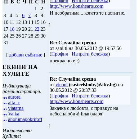
(
Профил
|
Изпрати бележка
)
П
В
С
Ч
П
С
Н
http://www.lionshearts.com
1
2
И необратима... когато те настигне.
3
4
5
6
7
8
9
10
11
12
13
14
15
16
]
17
18
19
20
21
22
23
24
25
26
27
28
29
30
Re: Случайна среща
31
от sani-ti на 30.05.2012 @ 19:57:56
(
Профил
|
Изпрати бележка
)
[
добави събитие
]
прекрасно е!:)
ЕКИПИ НА
ХУЛИТЕ
Re: Случайна среща
от
vicont
(casteelsboby@abv.bg)
на
Публикуващи
30.05.2012 @ 20:37:33
администратори:
(
Профил
|
Изпрати бележка
)
aurora
http://www.lionshearts.com
alfa_c
viatarna
Закачка с любовта, с привкус на
Valka
небесна обич! Благодаря!
anonimapokrifoff
]
Издателство
ХуЛите: