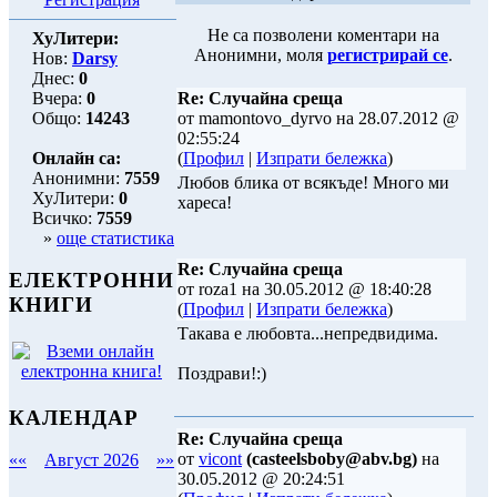
Не са позволени коментари на
ХуЛитери:
Анонимни, моля
регистрирай се
.
Нов:
Darsy
Днес:
0
Вчера:
0
Re: Случайна среща
Общо:
14243
от mamontovo_dyrvo на 28.07.2012 @
02:55:24
Онлайн са:
(
Профил
|
Изпрати бележка
)
Анонимни:
7559
Любов блика от всякъде! Много ми
ХуЛитери:
0
хареса!
Всичко:
7559
»
още статистика
Re: Случайна среща
ЕЛЕКТРОННИ
от roza1 на 30.05.2012 @ 18:40:28
КНИГИ
(
Профил
|
Изпрати бележка
)
Такава е любовта...непредвидима.
Поздрави!:)
КАЛЕНДАР
Re: Случайна среща
от
vicont
(casteelsboby@abv.bg)
на
««
Август 2026
»»
30.05.2012 @ 20:24:51