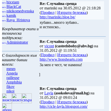
hixxtam
Re: Случайна среща
BlackCat
от mariniki на 30.05.2012 @ 21:18:28
nikikomedvenska
(
Профил
|
Изпрати бележка
)
kamik
http://mariniki.blog.bg/
Raya_Hristova
хубаво...много хубаво..
и истинско..
Координатор екипи и
техническа
поддръжка:
Re: Случайна среща
Administrator
от
vicont
(casteelsboby@abv.bg)
на
31.05.2012 @ 11:19:51
(
Профил
|
Изпрати бележка
)
С благодарност към
http://www.lionshearts.com
нашите бивши
колеги:
За мен е чест, че намина!
mmm
Angela
]
railleuse
Amphibia
fikov
Re: Случайна среща
nikoi
от
Layla
(asokolova@mail.bg)
на
31.05.2012 @ 09:01:24
(
Профил
|
Изпрати бележка
)
http://cicle-layla.blogspot.com/