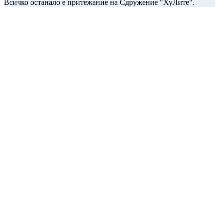
Всичко останало е притежание на Сдружение "ХуЛите".