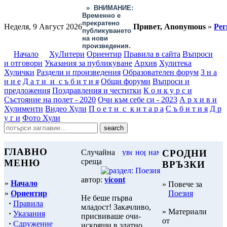
»
ВНИМАНИЕ:
Временно е
прекратено
Неделя, 9 Август 2026
Привет, Anonymous
»
Рег
публикуването
на нови
произведения.
Начало
ХуЛитери
Ориентир
Правила в сайта
Въпроси
и отговори
Указания за публикуване
Архив
Хулитека
Хулички
Раздели и произведения
Образователен форум
З н а
н и е
Д а т и и с ъ б и т и я
Общи форуми
Въпроси и
предложения
Поздравления и честитки
К о н к у р с и
Състояние на полет - 2020
Очи към себе си - 2023
А р х и в и
Хулименти
Видео Хули
П о е т и с к и т а р а
С ъ б и т и я
Д р
у г и
Фото Хули
ГЛАВНО
Случайна
СРОДНИ
среща
МЕНЮ
ВРЪЗКИ
автор:
vicont
»
Начало
» Повече за
»
Ориентир
Поезия
Не беше първа
·
Правила
младост! Закачливо,
» Материали
·
Указания
присвиваше очи-
от
·
Сдружение
искряши в златно.