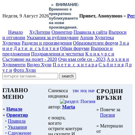
»
ВНИМАНИЕ:
Временно е
прекратено
Неделя, 9 Август 2026
Привет, Anonymous
»
Рег
публикуването
на нови
произведения.
Начало
ХуЛитери
Ориентир
Правила в сайта
Въпроси
и отговори
Указания за публикуване
Архив
Хулитека
Хулички
Раздели и произведения
Образователен форум
З н а
н и е
Д а т и и с ъ б и т и я
Общи форуми
Въпроси и
предложения
Поздравления и честитки
К о н к у р с и
Състояние на полет - 2020
Очи към себе си - 2023
А р х и в и
Хулименти
Видео Хули
П о е т и с к и т а р а
С ъ б и т и я
Д р
у г и
Фото Хули
ГЛАВНО
Синекоса
СРОДНИ
индианка
МЕНЮ
ВРЪЗКИ
автор:
Marta
»
Начало
» Повече за
»
Ориентир
Поезия
е нощта,
·
Правила
когато
» Материали
·
Указания
острите контури
от
·
Сдружение
на скулите И