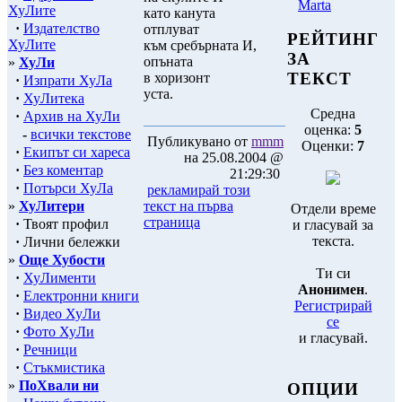
Marta
ХуЛите
като канута
·
Издателство
отплуват
РЕЙТИНГ
ХуЛите
към сребърната И,
ЗА
опъната
»
ХуЛи
ТЕКСТ
в хоризонт
·
Изпрати ХуЛа
уста.
·
ХуЛитека
Средна
·
Архив на ХуЛи
оценка:
5
-
всички текстове
Публикувано от
mmm
Оценки:
7
·
Екипът си хареса
на 25.08.2004 @
·
Без коментар
21:29:30
·
Потърси ХуЛа
рекламирай този
»
ХуЛитери
текст на първа
Отдели време
страница
·
Твоят профил
и гласувай за
текста.
·
Лични бележки
»
Още Хубости
Ти си
·
ХуЛименти
Анонимен
.
·
Електронни книги
Регистрирай
·
Видео ХуЛи
се
·
Фото ХуЛи
и гласувай.
·
Речници
·
Стъкмистика
»
ПоХвали ни
ОПЦИИ