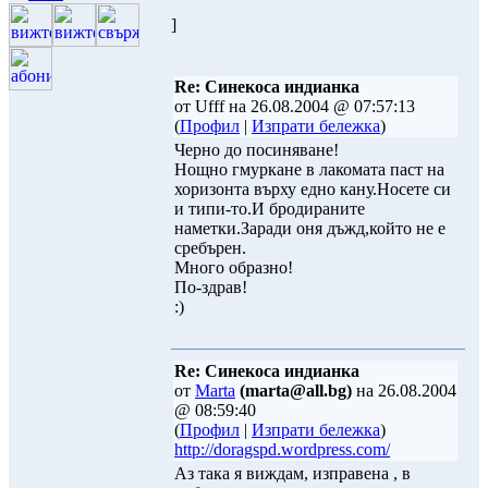
]
Re: Синекоса индианка
от Ufff на 26.08.2004 @ 07:57:13
(
Профил
|
Изпрати бележка
)
Черно до посиняване!
Нощно гмуркане в лакомата паст на
хоризонта върху едно кану.Носете си
и типи-то.И бродираните
наметки.Заради оня дъжд,който не е
сребърен.
Много образно!
По-здрав!
:)
Re: Синекоса индианка
от
Marta
(marta@all.bg)
на 26.08.2004
@ 08:59:40
(
Профил
|
Изпрати бележка
)
http://doragspd.wordpress.com/
Аз така я виждам, изправена , в