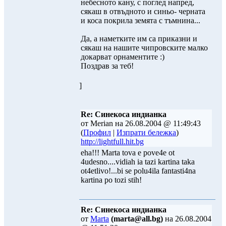
небесното кану, с поглед напред,
сякаш в отвъдното и синьо- черната
и коса покрила земята с тъмнина...
Да, а наметките им са приказни и
сякаш на нашите чипровските малко
докарват орнаментите :)
Поздрав за теб!
]
Re: Синекоса индианка
от Merian на 26.08.2004 @ 11:49:43
(
Профил
|
Изпрати бележка
)
http://lightfull.hit.bg
eha!!! Marta tova e pove4e ot
4udesno....vidiah ia tazi kartina taka
ot4etlivo!...bi se polu4ila fantasti4na
kartina po tozi stih!
Re: Синекоса индианка
от
Marta
(marta@all.bg)
на 26.08.2004