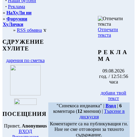
·
Наши бутони
·
Реклама
»
НаХуЛи ни
»
Форумни
ХуЛички
Отпечати
»
RSS обмяна
текста
СДРУЖЕНИЕ
ХУЛИТЕ
Р Е К Л А
М А
дарения по сметка
09.08.2026
год. / 12:51:56
часа
добави твой
текст
"Синекоса индианка" |
Вход
|
6
коментара (
12
мнения) |
Търсене в
ПОСЕЩЕНИЯ
дискусия
Коментарите са на публикуващия ги.
Привет,
Anonymous
Ние не сме отговорни за тяхното
ВХОД
съдържание.
Регистрация