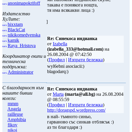
anonimapokrifoff
такава е понякога нощта,
тя има всякакви лица :)
Издателство
ХуЛите:
]
hixxtam
BlackCat
nikikomedvenska
Re: Синекоса индианка
kamik
от
Izabella
Raya_Hristova
(izabella_333@hotmail.com)
на
26.08.2004 @ 07:42:50
Координатор екипи и
(
Профил
|
Изпрати бележка
)
техническа
wyl6ebni asociacii:)
поддръжка:
blagodarq:)
Administrator
С благодарност към
Re: Синекоса индианка
нашите бивши
от
Marta
(marta@all.bg)
на 26.08.2004
колеги:
@ 08:55:59
mmm
(
Профил
|
Изпрати бележка
)
Angela
http://doragspd.wordpress.com/
railleuse
в най- тъмното синьо,
Amphibia
гарваново със синкав отблясък :)
fikov
аз ти благодаря :)
nikoi