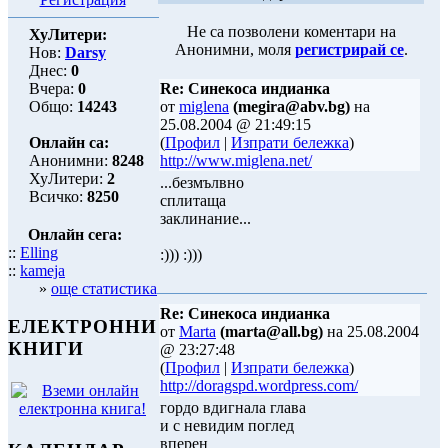
Не са позволени коментари на
ХуЛитери:
Анонимни, моля
регистрирай се
.
Нов:
Darsy
Днес:
0
Вчера:
0
Re: Синекоса индианка
Общо:
14243
от
miglena
(megira@abv.bg)
на
25.08.2004 @ 21:49:15
Онлайн са:
(
Профил
|
Изпрати бележка
)
Анонимни:
8248
http://www.miglena.net/
ХуЛитери:
2
...безмълвно
Всичко:
8250
сплитаща
заклинание...
Онлайн сега:
::
Elling
:))) :)))
::
kameja
»
още статистика
Re: Синекоса индианка
ЕЛЕКТРОННИ
от
Marta
(marta@all.bg)
на 25.08.2004
КНИГИ
@ 23:27:48
(
Профил
|
Изпрати бележка
)
http://doragspd.wordpress.com/
гордо вдигнала глава
и с невидим поглед
вперен