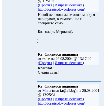
@ 11:51:30
(
Профил
|
Изпрати бележка
)
http://doragspd.wordpress.com/
Някой ден мога да се опитам и да я
нарисувам, в тъмносиньо и
сребристо само.
Благодаря, Мериан:)).
]
Re: Синекоса индианка
от esme на 26.08.2004 @ 13:17:49
(
Профил
|
Изпрати бележка
)
Красота!
С една дума!
Re: Синекоса индианка
от
Marta
(marta@all.bg)
на 26.08.2004
@ 13:25:31
(
Профил
|
Изпрати бележка
)
http://doragspd.wordpress.com/