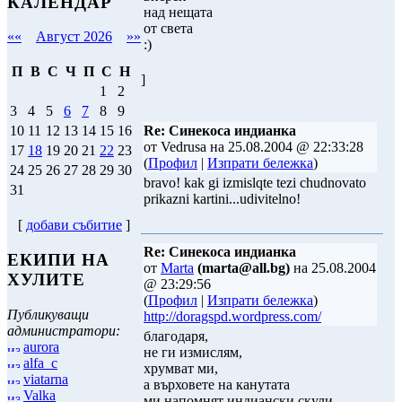
КАЛЕНДАР
над нещата
от света
««
Август 2026
»»
:)
П
В
С
Ч
П
С
Н
]
1
2
3
4
5
6
7
8
9
Re: Синекоса индианка
10
11
12
13
14
15
16
от Vedrusa на 25.08.2004 @ 22:33:28
17
18
19
20
21
22
23
(
Профил
|
Изпрати бележка
)
24
25
26
27
28
29
30
bravo! kak gi izmislqte tezi chudnovato
31
prikazni kartini...udivitelno!
[
добави събитие
]
Re: Синекоса индианка
ЕКИПИ НА
от
Marta
(marta@all.bg)
на 25.08.2004
ХУЛИТЕ
@ 23:29:56
(
Профил
|
Изпрати бележка
)
Публикуващи
http://doragspd.wordpress.com/
администратори:
благодаря,
aurora
не ги измислям,
alfa_c
хрумват ми,
viatarna
а върховете на канутата
Valka
ми напомнят индиански скули,