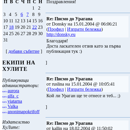
Поздравления!
П
В
С
Ч
П
С
Н
1
2
3
4
5
6
7
8
9
Re: Писмо до Урагана
10
11
12
13
14
15
16
от Donsky на 15.01.2004 @ 06:06:21
17
18
19
20
21
22
23
(
Профил
|
Изпрати бележка
)
24
25
26
27
28
29
30
http://donsky.eu
31
Благодаря!
Доста ласкателен отзив като за първа
публикация тук :)
[
добави събитие
]
ЕКИПИ НА
]
ХУЛИТЕ
Re: Писмо до Урагана
Публикуващи
от ruslina на 15.01.2004 @ 10:05:41
администратори:
(
Профил
|
Изпрати бележка
)
aurora
Кой ли Ураган ще те отнесе и теб... ;)
alfa_c
viatarna
Valka
]
anonimapokrifoff
Издателство
Re: Писмо до Урагана
ХуЛите:
от kallin на 18.02.2004 @ 11:50:02