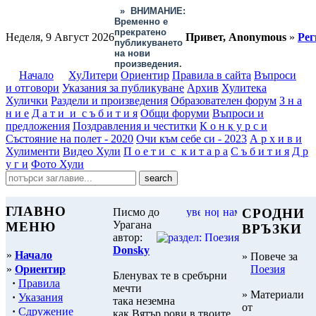
»
ВНИМАНИЕ:
Временно е
прекратено
Неделя, 9 Август 2026
Привет, Anonymous
»
Рег
публикуването
на нови
произведения.
Начало
ХуЛитери
Ориентир
Правила в сайта
Въпроси
и отговори
Указания за публикуване
Архив
Хулитека
Хулички
Раздели и произведения
Образователен форум
З н а
н и е
Д а т и и с ъ б и т и я
Общи форуми
Въпроси и
предложения
Поздравления и честитки
К о н к у р с и
Състояние на полет - 2020
Очи към себе си - 2023
А р х и в и
Хулименти
Видео Хули
П о е т и с к и т а р а
С ъ б и т и я
Д р
у г и
Фото Хули
ГЛАВНО
Писмо до
СРОДНИ
Урагана
МЕНЮ
ВРЪЗКИ
автор:
Donsky
»
Начало
» Повече за
»
Ориентир
Поезия
Бленувах те в сребърни
·
Правила
мечти
» Материали
·
Указания
така неземна
от
·
Сдружение
как Вятър рови в твоите