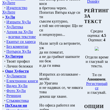
Donsky
ХуЛите
коси
·
Издателство
в бретона черен.
РЕЙТИНГ
ХуЛите
Попитах Вятъра къде си
ЗА
ти
»
ХуЛи
ТЕКСТ
съвсем културно,
·
Изпрати ХуЛа
а той ми отговори: Що не
·
ХуЛитека
си
Средна
·
Архив на ХуЛи
и нецензурно...
оценка:
4.5
-
всички текстове
Оценки:
4
·
Екипът си хареса
Нали затуй са ветровете,
·
Без коментар
уж
·
Потърси ХуЛа
да ни помагат,
»
ХуЛитери
а не да грабват шапките
Отдели време
ни беж
·
Твоят профил
и гласувай за
и да ги няма
текста.
·
Лични бележки
»
Още Хубости
Изпратих аз оплакване -
Ти си
·
ХуЛименти
молба
Анонимен
.
·
Електронни книги
до Урагана
Регистрирай
·
Видео ХуЛи
и не надявах се, че някога
се
·
Фото ХуЛи
това
и гласувай.
·
Речници
декиш ще хване.
·
Стъкмистика
Но офиса работел им
»
ПоХвали ни
ОПЦИИ
добре