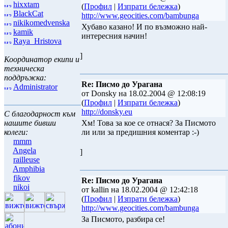
hixxtam
(
Профил
|
Изпрати бележка
)
BlackCat
http://www.geocities.com/bambunga
nikikomedvenska
Хубаво казано! И по възможно най-
kamik
интересния начин!
Raya_Hristova
]
Координатор екипи и
техническа
поддръжка:
Re: Писмо до Урагана
Administrator
от Donsky на 18.02.2004 @ 12:08:19
(
Профил
|
Изпрати бележка
)
http://donsky.eu
С благодарност към
нашите бивши
Хм! Това за кое се отнася? За Писмото
колеги:
ли или за предишния коментар :-)
mmm
Angela
]
railleuse
Amphibia
fikov
Re: Писмо до Урагана
nikoi
от kallin на 18.02.2004 @ 12:42:18
(
Профил
|
Изпрати бележка
)
http://www.geocities.com/bambunga
За Писмото, разбира се!