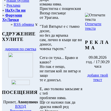
·
Наши бутони
измама няма.
·
Реклама
Пристигна с пощенския
»
НаХуЛи ни
Вихър писъмце
»
Форумни
от Урагана.
ХуЛички
Отпечати
»
RSS обмяна
"Той Вятърът е с тъмно
текста
досие,
СДРУЖЕНИЕ
но без да мрънка
ХУЛИТЕ
сам, лично в къщи ще ви
Р Е К Л А
донесе,
М А
човека търсен."
дарения по сметка
09.08.2026
Сега си тука... Браво и
год. / 17:30:29
какво?
часа
Но пак е нещо,
не питам кой ли вятър и
добави твой
защо
текст
те е донесъл.
Е, ако толкова закъсаме я
ПОСЕЩЕНИЯ
с теб
проблеми няма.
Привет,
Anonymous
Ще се наложи пак да
ВХОД
драсна някой ред
Регистрация