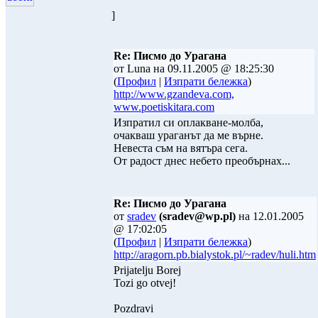
]
Re: Писмо до Урагана
от Luna на 09.11.2005 @ 18:25:30
(
Профил
|
Изпрати бележка
)
http://www.gzandeva.com,
www.poetiskitara.com
Изпратил си оплакване-молба,
очакваш ураганът да ме върне.
Невеста съм на вятъра сега.
От радост днес небето преобърнах...
Re: Писмо до Урагана
от
sradev
(sradev@wp.pl)
на 12.01.2005
@ 17:02:05
(
Профил
|
Изпрати бележка
)
http://aragorn.pb.bialystok.pl/~radev/huli.htm
Prijatelju Borej
Tozi go otvej!
Pozdravi