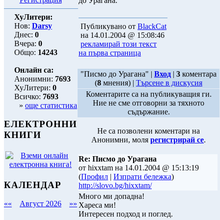
до Урагана.
ХуЛитери:
Нов:
Darsy
Публикувано от
BlackCat
Днес:
0
на 14.01.2004 @ 15:08:46
Вчера:
0
рекламирай този текст
Общо:
14243
на първа страница
Онлайн са:
"Писмо до Урагана" |
Вход
|
3
коментара
Анонимни:
7693
(
8
мнения) |
Търсене в дискусия
ХуЛитери:
0
Коментарите са на публикуващия ги.
Всичко:
7693
Ние не сме отговорни за тяхното
»
още статистика
съдържание.
ЕЛЕКТРОННИ
Не са позволени коментари на
КНИГИ
Анонимни, моля
регистрирай се
.
Re: Писмо до Урагана
от hixxtam на 14.01.2004 @ 15:13:19
(
Профил
|
Изпрати бележка
)
КАЛЕНДАР
http://slovo.bg/hixxtam/
Много ми допадна!
««
Август 2026
»»
Хареса ми!
Интересен подход и поглед.