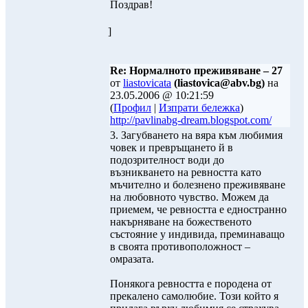
Поздрав!
]
Re: Нормалното преживяване – 27
от
liastovicata
(liastovica@abv.bg)
на
23.05.2006 @ 10:21:59
(
Профил
|
Изпрати бележка
)
http://pavlinabg-dream.blogspot.com/
3. Загубването на вяра към любимия
човек и превръщането й в
подозрителност води до
възникването на ревността като
мъчително и болезнено преживяване
на любовното чувство. Можем да
приемем, че ревността е едностранно
накърняване на божественото
състояние у индивида, преминаващо
в своята противоположност –
омразата.
Понякога ревността е породена от
прекалено самолюбие. Този който я