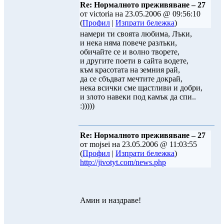
Re: Нормалното преживяване – 27
от victoria на 23.05.2006 @ 09:56:10
(
Профил
|
Изпрати бележка
)
намери ти своята любима, Лъки,
и нека няма повече разлъки,
обичайте се и волно творете,
и другите поети в сайта водете,
към красотата на земния рай,
да се сбъдват мечтите докрай,
нека всички сме щастливи и добри,
и злото навеки под камък да спи..
:)))))
Re: Нормалното преживяване – 27
от mojsei на 23.05.2006 @ 11:03:55
(
Профил
|
Изпрати бележка
)
http://jivotyt.com/news.php
Амин и наздраве!