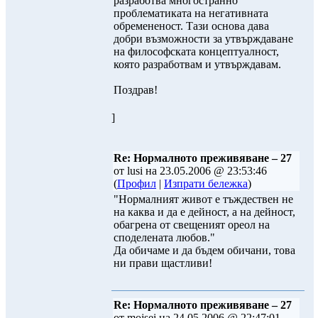
разработва многостранно
проблематиката на негативната
обремененост. Тази основа дава
добри възможности за утвърждаване
на философската концептуалност,
която разработвам и утвърждавам.
Поздрав!
]
Re: Нормалното преживяване – 27
от lusi на 23.05.2006 @ 23:53:46
(
Профил
|
Изпрати бележка
)
"Нормалният живот е тъждествен не
на каква и да е дейност, а на дейност,
обагрена от свещеният ореол на
споделената любов."
Да обичаме и да бъдем обичани, това
ни прави щастливи!
Re: Нормалното преживяване – 27
от mojsei на 24.05.2006 @ 22:47:01