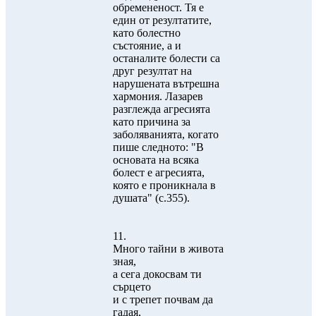
обремененост. Тя е
един от резултатите,
като болестно
състояние, а и
останалите болести са
друг резултат на
нарушената вътрешна
хармония. Лазарев
разглежда агресията
като причина за
заболяванията, когато
пише следното: "В
основата на всяка
болест е агресията,
която е проникнала в
душата" (с.355).
11.
Много тайни в живота
зная,
а сега докосвам ти
сърцето
и с трепет почвам да
гадая,