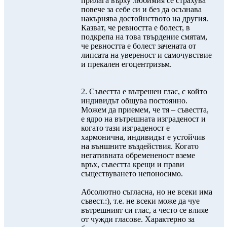
прилага върху любимия се страхува
повече за себе си и без да осъзнава
накърнява достойнството на другия.
Казват, че ревността е болест, в
подкрепа на това твърдение смятам,
че ревността е болест зачената от
липсата на увереност и самочувствие
и прекален егоцентризъм.
2. Съвестта е вътрешен глас, с който
индивидът общува постоянно.
Можем да приемем, че тя – съвестта,
е ядро на вътрешната изграденост и
когато тази изграденост е
хармонична, индивидът е устойчив
на външните въздействия. Когато
негативната обремененост вземе
връх, съвестта крещи и прави
съществуването непоносимо.
Абсолютно съгласна, но не всеки има
съвест.:), т.е. не всеки може да чуе
вътрешният си глас, а често се влияе
от чужди гласове. Характерно за