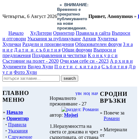
»
ВНИМАНИЕ:
Временно е
прекратено
Четвъртък, 6 Август 2026
Привет, Anonymous
»
публикуването
на нови
произведения.
Начало
ХуЛитери
Ориентир
Правила в сайта
Въпроси
и отговори
Указания за публикуване
Архив
Хулитека
Хулички
Раздели и произведения
Образователен форум
З н а
н и е
Д а т и и с ъ б и т и я
Общи форуми
Въпроси и
предложения
Поздравления и честитки
К о н к у р с и
Състояние на полет - 2020
Очи към себе си - 2023
А р х и в и
Хулименти
Видео Хули
П о е т и с к и т а р а
С ъ б и т и я
Д р
у г и
Фото Хули
ГЛАВНО
СРОДНИ
Нормалното
МЕНЮ
ВРЪЗКИ
преживяване - 27
»
Начало
» Повече за
автор:
Mojsei
»
Ориентир
Романи
·
Правила
1.Неразумността на
» Материали
·
Указания
света се доказва и чрез
от
·
Сдружение
съпротивата, от страна