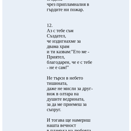
чрез припламналия в
гърдите ни пожар.
12.
Аз с тебе съм
Създател,
че издигнахме за
двама храм
и ти казвам:"Ето ме -
Приятел,
благодарен, че е с тебе
- не е сам!"
Не търси в небето
тишината,
даже не мисли за друг-
виж в олтара на
душите ведрината,
за да ме приемеш за
съпруг.
И тогава ще намериш
нашта вечност
в пламъка на любовта