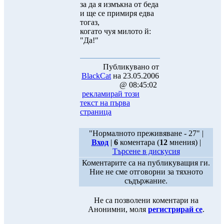
за да я измъкна от беда
и ще се примиря едва
тогаз,
когато чуя милото й:
"Да!"
Публикувано от
BlackCat
на 23.05.2006
@ 08:45:02
рекламирай този
текст на първа
страница
"Нормалното преживяване - 27" |
Вход
|
6
коментара (
12
мнения) |
Търсене в дискусия
Коментарите са на публикуващия ги.
Ние не сме отговорни за тяхното
съдържание.
Не са позволени коментари на
Анонимни, моля
регистрирай се
.