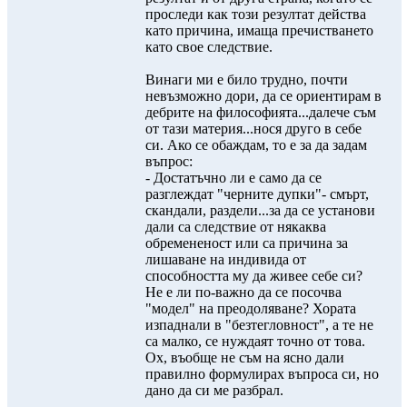
проследи как този резултат действа
като причина, имаща пречистването
като свое следствие.
Винаги ми е било трудно, почти
невъзможно дори, да се ориентирам в
дебрите на философията...далече съм
от тази материя...нося друго в себе
си. Ако се обаждам, то е за да задам
въпрос:
- Достатъчно ли е само да се
разглеждат "черните дупки"- смърт,
скандали, раздели...за да се установи
дали са следствие от някаква
обремененост или са причина за
лишаване на индивида от
способността му да живее себе си?
Не е ли по-важно да се посочва
"модел" на преодоляване? Хората
изпаднали в "безтегловност", а те не
са малко, се нуждаят точно от това.
Ох, въобще не съм на ясно дали
правилно формулирах въпроса си, но
дано да си ме разбрал.