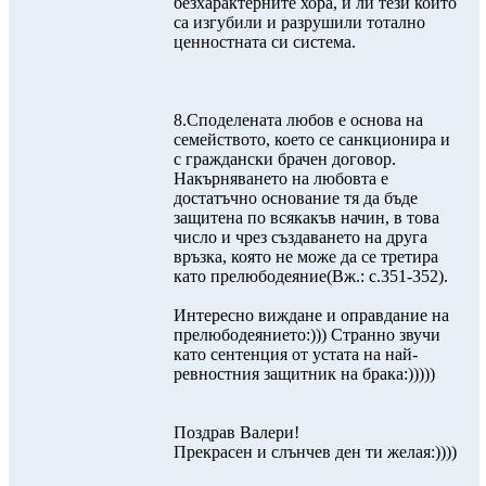
безхарактерните хора, и ли тези които
са изгубили и разрушили тотално
ценностната си система.
8.Споделената любов е основа на
семейството, което се санкционира и
с граждански брачен договор.
Накърняването на любовта е
достатъчно основание тя да бъде
защитена по всякакъв начин, в това
число и чрез създаването на друга
връзка, която не може да се третира
като прелюбодеяние(Вж.: с.351-352).
Интересно виждане и оправдание на
прелюбодеянието:))) Странно звучи
като сентенция от устата на най-
ревностния защитник на брака:)))))
Поздрав Валери!
Прекрасен и слънчев ден ти желая:))))