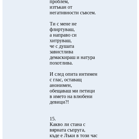
проблем,
изтъкан от
негативности съвсем.
Ти с мене не
флиртуваш,
а направо си
хитруваш,
че с душата
завистлива
демаскираш и натура
похотлива.
И след опита интимен
с глас, оставащ
анонимен,
обещаваш ми петици
в името на влюбени
девици?!
15.
Какво ли стана с
вярната съпруга,
къде е Лъки в този час