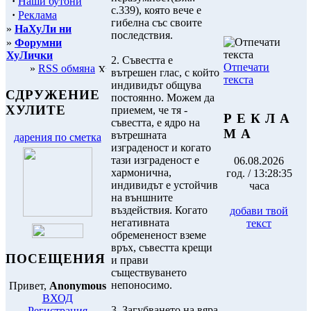
·
Наши бутони
с.339), която вече е
·
Реклама
гибелна със своите
»
НаХуЛи ни
последствия.
»
Форумни
ХуЛички
2. Съвестта е
Отпечати
»
RSS обмяна
вътрешен глас, с който
текста
индивидът общува
СДРУЖЕНИЕ
постоянно. Можем да
ХУЛИТЕ
приемем, че тя -
Р Е К Л А
съвестта, е ядро на
М А
вътрешната
дарения по сметка
изграденост и когато
тази изграденост е
06.08.2026
хармонична,
год. / 13:28:35
индивидът е устойчив
часа
на външните
въздействия. Когато
добави твой
негативната
текст
обремененост вземе
връх, съвестта крещи
ПОСЕЩЕНИЯ
и прави
съществуването
непоносимо.
Привет,
Anonymous
ВХОД
3. Загубването на вяра
Регистрация