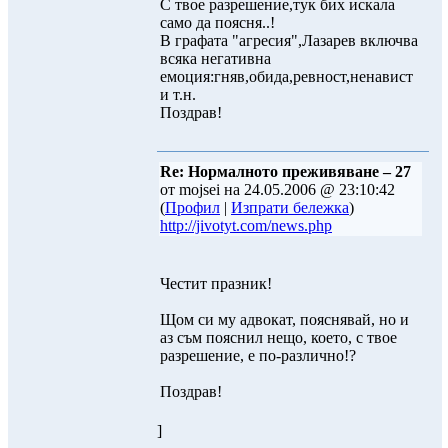
С твое разрешение,тук бих искала
само да поясня..!
В графата "агресия",Лазарев включва
всяка негативна
емоция:гняв,обида,ревност,ненавист
и т.н.
Поздрав!
Re: Нормалното преживяване – 27
от mojsei на 24.05.2006 @ 23:10:42
(
Профил
|
Изпрати бележка
)
http://jivotyt.com/news.php
Честит празник!
Щом си му адвокат, пояснявай, но и
аз съм пояснил нещо, което, с твое
разрешение, е по-различно!?
Поздрав!
]