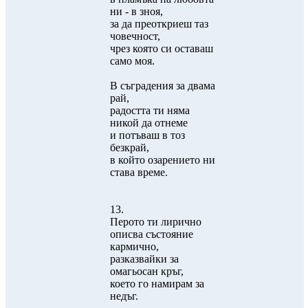
ни - в зноя,
за да преоткриеш таз
човечност,
чрез която си оставаш
само моя.
В съградения за двама
рай,
радостта ти няма
никой да отнеме
и потъваш в тоз
безкрай,
в който озарението ни
става време.
13.
Перото ти лирично
описва състояние
кармично,
разказвайки за
омагьосан кръг,
което го намирам за
недъг.