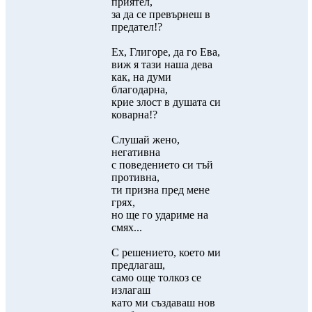
приятел,
за да се превърнеш в
предател!?
Ех, Глигоре, да го Ева,
виж я тази наша дева
как, на думи
благодарна,
крие злост в душата си
коварна!?
Слушай жено,
негативна
с поведението си тъй
противна,
ти призна пред мене
грях,
но ще го удариме на
смях...
С решението, което ми
предлагаш,
само още толкоз се
излагаш
като ми създаваш нов