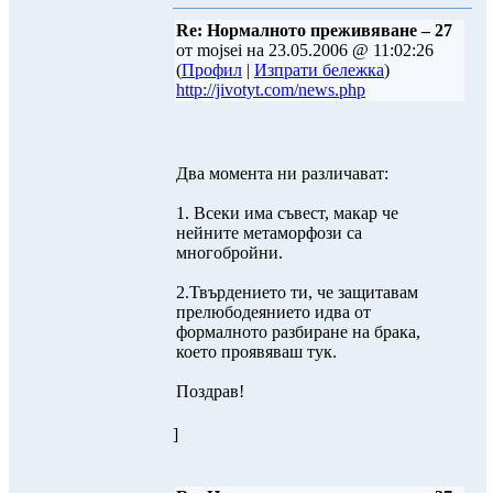
Re: Нормалното преживяване – 27
от mojsei на 23.05.2006 @ 11:02:26
(
Профил
|
Изпрати бележка
)
http://jivotyt.com/news.php
Два момента ни различават:
1. Всеки има съвест, макар че
нейните метаморфози са
многобройни.
2.Твърдението ти, че защитавам
прелюбодеянието идва от
формалното разбиране на брака,
което проявяваш тук.
Поздрав!
]