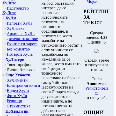
Mojsei
ХуЛите
на господстващия
интерес, да се
·
Издателство
РЕЙТИНГ
използват
ХуЛите
ЗА
историческите
»
ХуЛи
резултати на
ТЕКСТ
·
Изпрати ХуЛа
световното
·
ХуЛитека
обединяване, в
Средна
·
Архив на ХуЛи
резултат на което
оценка:
4.33
-
всички текстове
мащабите на
Оценки:
6
·
Екипът си хареса
отчуждението растат, а
·
Без коментар
с тях унинието се
·
Потърси ХуЛа
задълбочава до
нежелание да се
»
ХуЛитери
Отдели време
живее, което има като
·
Твоят профил
и гласувай за
свой резултат
текста.
·
Лични бележки
тревожното
»
Още Хубости
нарастване на броя на
Ти си
·
ХуЛименти
самоубийствата
Анонимен
.
·
Електронни книги
Неразумността на
Регистрирай
·
Видео ХуЛи
света Лазарев свежда
се
·
Фото ХуЛи
до усещането на
и гласувай.
·
Речници
индивидите, а не
посочва неговата
·
Стъкмистика
действителна
»
ПоХвали ни
ОПЦИИ
неразумност(Вж.: