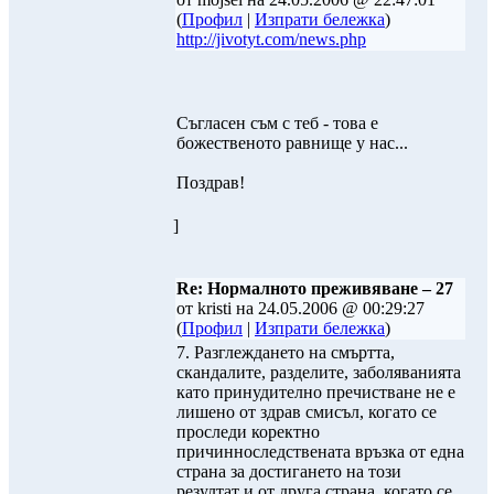
(
Профил
|
Изпрати бележка
)
http://jivotyt.com/news.php
Съгласен съм с теб - това е
божественото равнище у нас...
Поздрав!
]
Re: Нормалното преживяване – 27
от kristi на 24.05.2006 @ 00:29:27
(
Профил
|
Изпрати бележка
)
7. Разглеждането на смъртта,
скандалите, разделите, заболяванията
като принудително пречистване не е
лишено от здрав смисъл, когато се
проследи коректно
причинноследствената връзка от една
страна за достигането на този
резултат и от друга страна, когато се