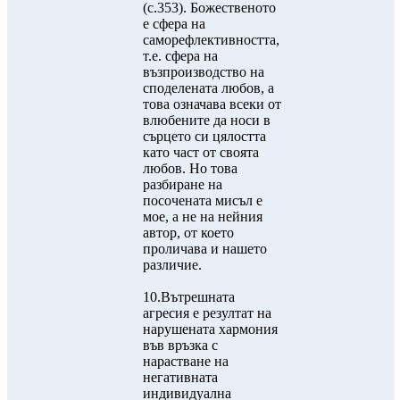
(с.353). Божественото
е сфера на
саморефлективността,
т.е. сфера на
възпроизводство на
споделената любов, а
това означава всеки от
влюбените да носи в
сърцето си цялостта
като част от своята
любов. Но това
разбиране на
посочената мисъл е
мое, а не на нейния
автор, от което
проличава и нашето
различие.
10.Вътрешната
агресия е резултат на
нарушената хармония
във връзка с
нарастване на
негативната
индивидуална