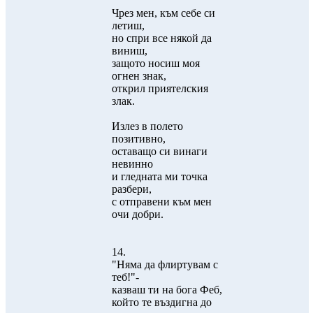
Чрез мен, към себе си
летиш,
но спри все някой да
виниш,
защото носиш моя
огнен знак,
открил приятелския
злак.
Излез в полето
позитивно,
оставащо си винаги
невинно
и гледната ми точка
разбери,
с отправени към мен
очи добри.
14.
"Няма да флиртувам с
теб!"-
казваш ти на бога Феб,
който те въздигна до