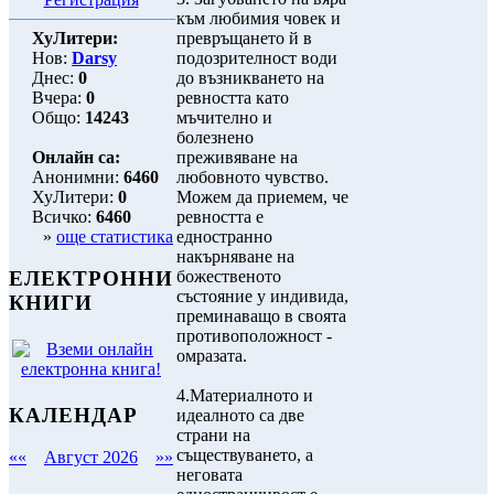
към любимия човек и
ХуЛитери:
превръщането й в
Нов:
Darsy
подозрителност води
Днес:
0
до възникването на
Вчера:
0
ревността като
Общо:
14243
мъчително и
болезнено
Онлайн са:
преживяване на
Анонимни:
6460
любовното чувство.
ХуЛитери:
0
Можем да приемем, че
Всичко:
6460
ревността е
»
още статистика
едностранно
накърняване на
божественото
ЕЛЕКТРОННИ
състояние у индивида,
КНИГИ
преминаващо в своята
противоположност -
омразата.
4.Материалното и
КАЛЕНДАР
идеалното са две
страни на
съществуването, а
««
Август 2026
»»
неговата