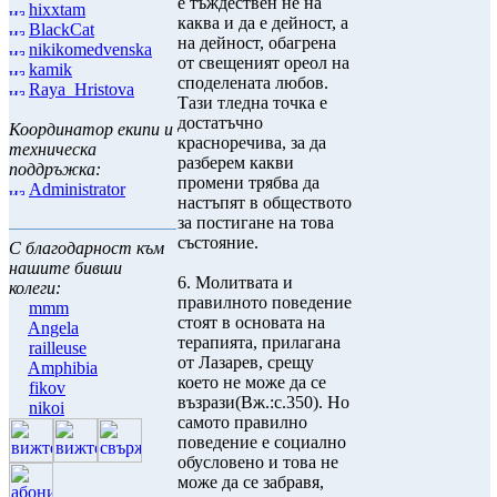
е тъждествен не на
hixxtam
каква и да е дейност, а
BlackCat
на дейност, обагрена
nikikomedvenska
от свещеният ореол на
kamik
споделената любов.
Raya_Hristova
Тази тледна точка е
достатъчно
Координатор екипи и
красноречива, за да
техническа
разберем какви
поддръжка:
промени трябва да
Administrator
настъпят в обществото
за постигане на това
състояние.
С благодарност към
нашите бивши
6. Молитвата и
колеги:
правилното поведение
mmm
стоят в основата на
Angela
терапията, прилагана
railleuse
от Лазарев, срещу
Amphibia
което не може да се
fikov
възрази(Вж.:с.350). Но
nikoi
самото правилно
поведение е социално
обусловено и това не
може да се забравя,