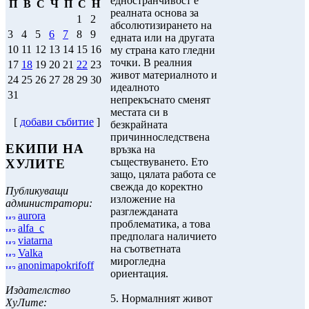
едностранчивост е
П
В
С
Ч
П
С
Н
реалната основа за
1
2
абсолютизирането на
3
4
5
6
7
8
9
едната или на другата
10
11
12
13
14
15
16
му страна като гледни
точки. В реалния
17
18
19
20
21
22
23
живот материалното и
24
25
26
27
28
29
30
идеалното
31
непрекъснато сменят
местата си в
[
добави събитие
]
безкрайната
причинноследствена
ЕКИПИ НА
връзка на
съществуването. Ето
ХУЛИТЕ
защо, цялата работа се
свежда до коректно
Публикуващи
изложение на
администратори:
разглежданата
aurora
проблематика, а това
alfa_c
предполага наличието
viatarna
на съответната
Valka
мирогледна
anonimapokrifoff
ориентация.
Издателство
5. Нормалният живот
ХуЛите: