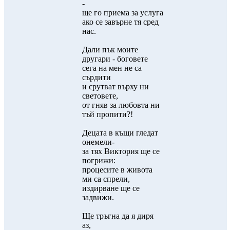
-
ще го приема за услуга
ако се завърне тя сред
нас.
Дали пък моите
другари - боговете
сега на мен не са
сърдити
и срутват върху ни
световете,
от гняв за любовта ни
тъй пропити?!
Децата в къщи гледат
онемели-
за тях Виктория ще се
погрижи:
процесите в живота
ми са спрели,
издирване ще се
задвижи.
Ще тръгна да я диря
аз,