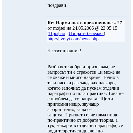
поздрави!
Re: Нормалното преживяване – 27
от mojsei на 24.05.2006 @ 23:05:15
(
Профил
|
Изпрати бележка
)
http://jivotyt.com/news.php
Честит прадник!
Разбрах те добре и признавам, че
въпросът ти е страхотен...и може да
се окаже и много навреме. Точно в
тази насока разсъждавах наскоро,
когато започнах да пускам отделни
параграфи по йога-практика. Това не
е проблем да го направя...Ще ти
припомня нещо, звучащо
афористично, за да се
защитя...Признато е, че няма нищо
по-практично от добрата теория, а
тук, макар и в отделни параграфи, се
води теоретичен диалог по