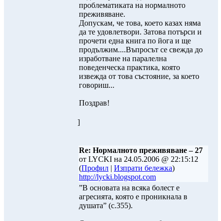
проблематиката на нормалното
преживяване.
Допускам, че това, което казах няма
да те удовлетвори. Затова потърси и
прочети една книга по йога и ще
продължим....Въпросът се свежда до
изработване на паралелна
поведенческа практика, която
извежда от това състояние, за което
говориш...
Поздрав!
]
Re: Нормалното преживяване – 27
от LYCKI на 24.05.2006 @ 22:15:12
(
Профил
|
Изпрати бележка
)
http://lycki.blogspot.com
”В основата на всяка болест е
агресията, която е проникнала в
душата” (с.355).