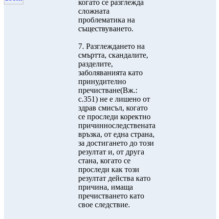
когато се разглежда
сложната
проблематика на
съществуването.
7. Разглеждането на
смъртта, скандалите,
разделите,
заболяванията като
принудително
пречистване(Вж.:
с.351) не е лишено от
здрав смисъл, когато
се проследи коректно
причинноследствената
връзка, от една страна,
за достигането до този
резултат и, от друга
стана, когато се
проследи как този
резултат действа като
причина, имаща
пречистването като
свое следствие.