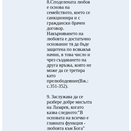
8.Споделената любов
е основа на
семейството, което се
санкционира и с
граждански брачен
договор.
Накърняването на
любовта е достатъчно
основание тя да бъде
защитена по всякакъв
начин, в това число и
чрез създаването на
друга връзка, която не
може да се третира
като
прелюбодеяние(Вж.:
с.351-352).
9. Заслужава да се
разбере добре мисълта
на Лазарев, когато
казва следното:"В
основата на всичко е
главната функция -
любовта към Бога"