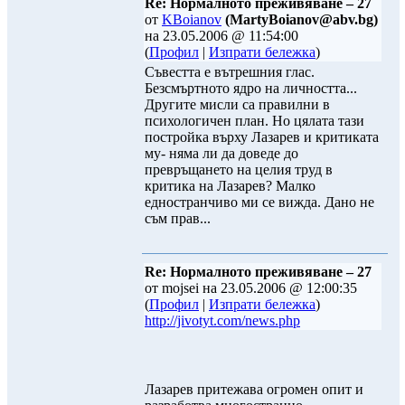
Re: Нормалното преживяване – 27
от
KBoianov
(MartyBoianov@abv.bg)
на 23.05.2006 @ 11:54:00
(
Профил
|
Изпрати бележка
)
Съвестта е вътрешния глас.
Безсмъртното ядро на личността...
Другите мисли са правилни в
психологичен план. Но цялата тази
постройка върху Лазарев и критиката
му- няма ли да доведе до
превръщането на целия труд в
критика на Лазарев? Малко
едностранчиво ми се вижда. Дано не
съм прав...
Re: Нормалното преживяване – 27
от mojsei на 23.05.2006 @ 12:00:35
(
Профил
|
Изпрати бележка
)
http://jivotyt.com/news.php
Лазарев притежава огромен опит и