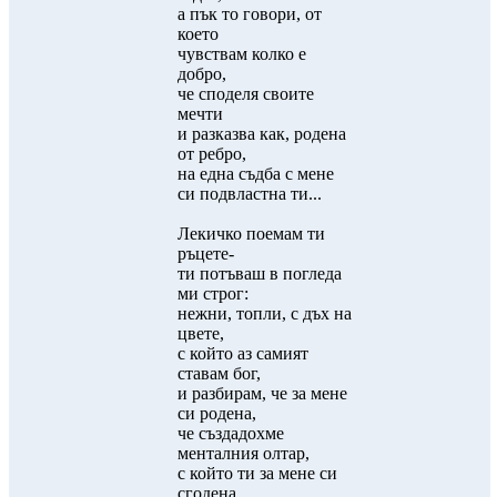
а пък то говори, от
което
чувствам колко е
добро,
че споделя своите
мечти
и разказва как, родена
от ребро,
на една съдба с мене
си подвластна ти...
Лекичко поемам ти
ръцете-
ти потъваш в погледа
ми строг:
нежни, топли, с дъх на
цвете,
с който аз самият
ставам бог,
и разбирам, че за мене
си родена,
че създадохме
менталния олтар,
с който ти за мене си
сгодена