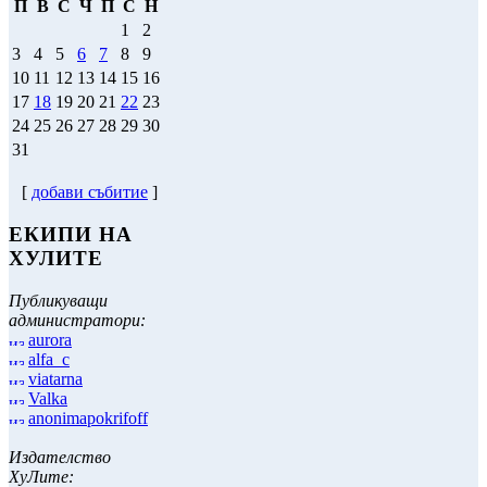
П
В
С
Ч
П
С
Н
1
2
3
4
5
6
7
8
9
10
11
12
13
14
15
16
17
18
19
20
21
22
23
24
25
26
27
28
29
30
31
[
добави събитие
]
ЕКИПИ НА
ХУЛИТЕ
Публикуващи
администратори:
aurora
alfa_c
viatarna
Valka
anonimapokrifoff
Издателство
ХуЛите: