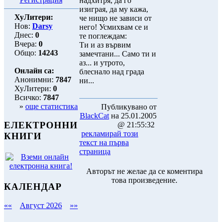
надхитря, да го
изиграя, да му кажа,
ХуЛитери:
че нищо не зависи от
Нов:
Darsy
него! Усмихвам се и
Днес:
0
те поглеждам:
Вчера:
0
Ти и аз вървим
Общо:
14243
замечтани... Само ти и
аз... и утрото,
Онлайн са:
блеснало над града
Анонимни:
7847
ни...
ХуЛитери:
0
Всичко:
7847
»
още статистика
Публикувано от
BlackCat
на 25.01.2005
ЕЛЕКТРОННИ
@ 21:55:32
рекламирай този
КНИГИ
текст на първа
страница
Авторът не желае да се коментира
това произведение.
КАЛЕНДАР
««
Август 2026
»»