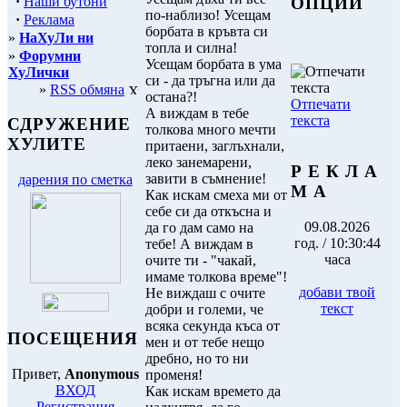
·
Наши бутони
ОПЦИИ
по-наблизо! Усещам
·
Реклама
борбата в кръвта си
»
НаХуЛи ни
топла и силна!
»
Форумни
Усещам борбата в ума
ХуЛички
си - да тръгна или да
»
RSS обмяна
остана?!
Отпечати
А виждам в тебе
текста
СДРУЖЕНИЕ
толкова много мечти
ХУЛИТЕ
притаени, заглъхнали,
леко занемарени,
Р Е К Л А
завити в съмнение!
дарения по сметка
М А
Как искам смеха ми от
себе си да откъсна и
09.08.2026
да го дам само на
год. / 10:30:44
тебе! А виждам в
часа
очите ти - "чакай,
имаме толкова време"!
добави твой
Не виждаш с очите
текст
добри и големи, че
всяка секунда къса от
ПОСЕЩЕНИЯ
мен и от тебе нещо
дребно, но то ни
Привет,
Anonymous
променя!
ВХОД
Как искам времето да
Регистрация