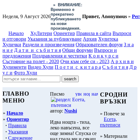
»
ВНИМАНИЕ:
Временно е
прекратено
Неделя, 9 Август 2026
Привет, Anonymous
»
Рег
публикуването
на нови
произведения.
Начало
ХуЛитери
Ориентир
Правила в сайта
Въпроси
и отговори
Указания за публикуване
Архив
Хулитека
Хулички
Раздели и произведения
Образователен форум
З н а
н и е
Д а т и и с ъ б и т и я
Общи форуми
Въпроси и
предложения
Поздравления и честитки
К о н к у р с и
Състояние на полет - 2020
Очи към себе си - 2023
А р х и в и
Хулименти
Видео Хули
П о е т и с к и т а р а
С ъ б и т и я
Д р
у г и
Фото Хули
ГЛАВНО
Писмо
СРОДНИ
МЕНЮ
ВРЪЗКИ
автор:
Nushi
»
Начало
» Повече за
»
Ориентир
Есета,
Идва нощта - тиха,
пътеписи
·
Правила
леко навъсена, все
·
Указания
още зимна! Спуска се
» Материали
·
Сдружение
над града ми и сякаш