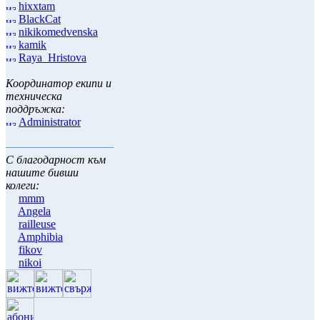
hixxtam
BlackCat
nikikomedvenska
kamik
Raya_Hristova
Координатор екипи и
техническа
поддръжка:
Administrator
С благодарност към
нашите бивши
колеги:
mmm
Angela
railleuse
Amphibia
fikov
nikoi