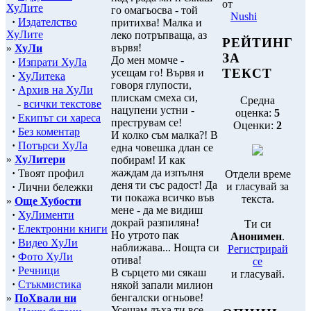
от
ХуЛите
го омагьосва - той
Nushi
·
Издателство
притихва! Малка и
ХуЛите
леко потръпваща, аз
РЕЙТИНГ
вървя!
»
ХуЛи
ЗА
До мен момче -
·
Изпрати ХуЛа
ТЕКСТ
усещам го! Вървя и
·
ХуЛитека
говоря глупости,
·
Архив на ХуЛи
плискам смеха си,
Средна
-
всички текстове
нацупени устни -
оценка:
5
·
Екипът си хареса
преструвам се!
Оценки:
2
·
Без коментар
И колко съм малка?! В
·
Потърси ХуЛа
една човешка длан се
»
ХуЛитери
побирам! И как
жаждам да изпълня
·
Твоят профил
Отдели време
деня ти със радост! Да
и гласувай за
·
Лични бележки
ти покажа всичко във
текста.
»
Още Хубости
мене - да ме видиш
·
ХуЛименти
докрай разпиляна!
Ти си
·
Електронни книги
Но утрото пак
Анонимен
.
·
Видео ХуЛи
наближава... Нощта си
Регистрирай
·
Фото ХуЛи
отива!
се
·
Речници
В сърцето ми сякаш
и гласувай.
·
Стъкмистика
някой запали милион
бенгалски огньове!
»
ПоХвали ни
Усещам дъха ти все