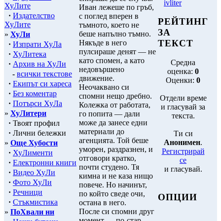
ivliter
ХуЛите
Иван лежеше по гръб,
·
Издателство
с поглед вперен в
РЕЙТИНГ
ХуЛите
тъмното, което не
ЗА
беше напълно тъмно.
»
ХуЛи
ТЕКСТ
Някъде в него
·
Изпрати ХуЛа
пулсираше денят — не
·
ХуЛитека
като спомен, а като
Средна
·
Архив на ХуЛи
недовършено
оценка:
0
-
всички текстове
движение.
Оценки:
0
·
Екипът си хареса
Неочаквано си
·
Без коментар
спомни нещо дребно.
Отдели време
·
Потърси ХуЛа
Колежка от работата,
и гласувай за
»
ХуЛитери
го попита — дали
текста.
може да занесе едни
·
Твоят профил
материали до
·
Лични бележки
Ти си
агенцията. Той беше
Анонимен
.
»
Още Хубости
уморен, раздразнен, и
Регистрирай
·
ХуЛименти
отговори кратко,
се
·
Електронни книги
почти студено. Тя
и гласувай.
·
Видео ХуЛи
кимна и не каза нищо
·
Фото ХуЛи
повече. Но начинът,
·
Речници
по който сведе очи,
ОПЦИИ
·
Стъкмистика
остана в него.
После си спомни друг
»
ПоХвали ни
момент — по-стар.