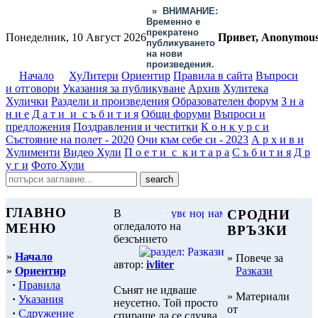
»
ВНИМАНИЕ:
Временно е
прекратено
Понеделник, 10 Август 2026
Привет, Anonymou
публикуването
на нови
произведения.
Начало
ХуЛитери
Ориентир
Правила в сайта
Въпроси
и отговори
Указания за публикуване
Архив
Хулитека
Хулички
Раздели и произведения
Образователен форум
З н а
н и е
Д а т и и с ъ б и т и я
Общи форуми
Въпроси и
предложения
Поздравления и честитки
К о н к у р с и
Състояние на полет - 2020
Очи към себе си - 2023
А р х и в и
Хулименти
Видео Хули
П о е т и с к и т а р а
С ъ б и т и я
Д р
у г и
Фото Хули
ГЛАВНО
В
СРОДНИ
огледалото на
МЕНЮ
ВРЪЗКИ
безсънието
»
Начало
» Повече за
автор:
ivliter
»
Ориентир
Разкази
·
Правила
Сънят не идваше
» Материали
·
Указания
неусетно. Той просто
от
·
Сдружение
спираше да се случва.