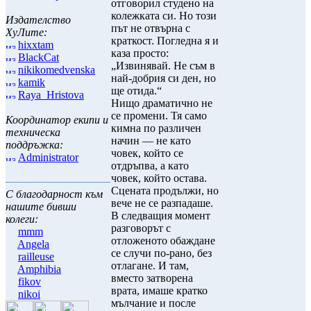
отговорил студено на
колежката си. Но този
Издателство
път не отвърна с
ХуЛите:
краткост. Погледна я и
hixxtam
каза просто:
BlackCat
„Извинявай. Не съм в
nikikomedvenska
най-добрия си ден, но
kamik
ще отида.“
Raya_Hristova
Нищо драматично не
се промени. Тя само
Координатор екипи и
кимна по различен
техническа
начин — не като
поддръжка:
човек, който се
Administrator
отдръпва, а като
човек, който остава.
Сцената продължи, но
С благодарност към
вече не се разпадаше.
нашите бивши
В следващия момент
колеги:
разговорът с
mmm
отложеното обаждане
Angela
се случи по-рано, без
railleuse
отлагане. И там,
Amphibia
вместо затворена
fikov
врата, имаше кратко
nikoi
мълчание и после