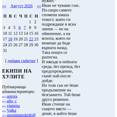
нужно.“
Иван не чуваше глас.
««
Август 2026
»»
По-скоро самите
спомени имаха
П
В
С
Ч
П
С
Н
тежест, която ги
1
2
подреждаше в ясна
3
4
5
6
7
8
9
линия — не на
10
11
12
13
14
15
16
обвинение, а на
яснота, която не
17
18
19
20
21
22
23
можеше да бъде
24
25
26
27
28
29
30
върната назад.
31
Така нощта се
разтегна.
[
добави събитие
]
И някъде в нейната
среда, без преход, без
ЕКИПИ НА
предупреждение,
сънят най-после
ХУЛИТЕ
дойде.
Но този сън не беше
Публикуващи
продължение на
администратори:
безсънието. Той беше
aurora
друго решение.
alfa_c
Иван стоеше на
viatarna
същото място —
Valka
денят, в който беше
anonimapokrifoff