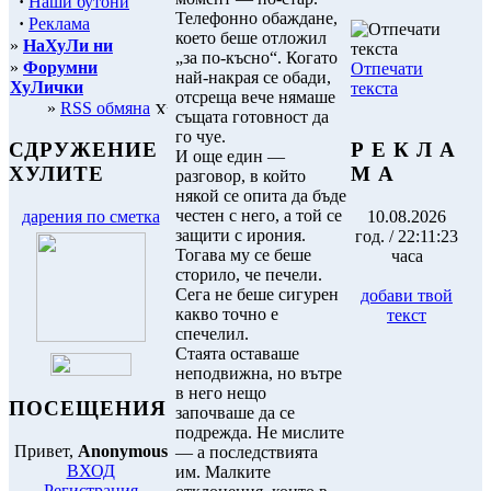
·
Наши бутони
Телефонно обаждане,
·
Реклама
което беше отложил
»
НаХуЛи ни
„за по-късно“. Когато
»
Форумни
Отпечати
най-накрая се обади,
ХуЛички
текста
отсреща вече нямаше
»
RSS обмяна
същата готовност да
го чуе.
Р Е К Л А
СДРУЖЕНИЕ
И още един —
М А
ХУЛИТЕ
разговор, в който
някой се опита да бъде
честен с него, а той се
10.08.2026
дарения по сметка
защити с ирония.
год. / 22:11:23
Тогава му се беше
часа
сторило, че печели.
Сега не беше сигурен
добави твой
какво точно е
текст
спечелил.
Стаята оставаше
неподвижна, но вътре
в него нещо
ПОСЕЩЕНИЯ
започваше да се
подрежда. Не мислите
Привет,
Anonymous
— а последствията
ВХОД
им. Малките
Регистрация