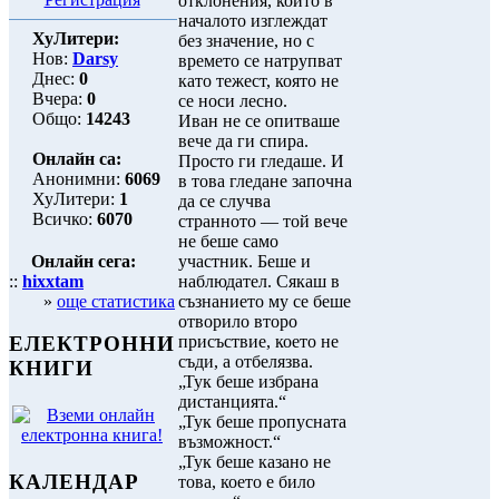
отклонения, които в
началото изглеждат
ХуЛитери:
без значение, но с
Нов:
Darsy
времето се натрупват
Днес:
0
като тежест, която не
Вчера:
0
се носи лесно.
Общо:
14243
Иван не се опитваше
вече да ги спира.
Онлайн са:
Просто ги гледаше. И
Анонимни:
6069
в това гледане започна
ХуЛитери:
1
да се случва
Всичко:
6070
странното — той вече
не беше само
Онлайн сега:
участник. Беше и
::
hixxtam
наблюдател. Сякаш в
»
още статистика
съзнанието му се беше
отворило второ
присъствие, което не
ЕЛЕКТРОННИ
съди, а отбелязва.
КНИГИ
„Тук беше избрана
дистанцията.“
„Тук беше пропусната
възможност.“
„Тук беше казано не
КАЛЕНДАР
това, което е било