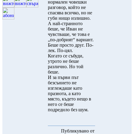
нормален човешки
разговор, който не
спасява всичко, но не
губи нищо излишно.
А най-странното
беше, че Иван не
чувстваше, че това е
„по-добрият“ вариант.
Беше просто друг. По-
лек. По-цял.
Когато се събуди,
утрото не беше
различно. Но той
беше.
И за първи път
безсънието не
изглеждаше като
празнота, а като
място, където нещо в
него се беше
подредило без шум.
Публикувано от