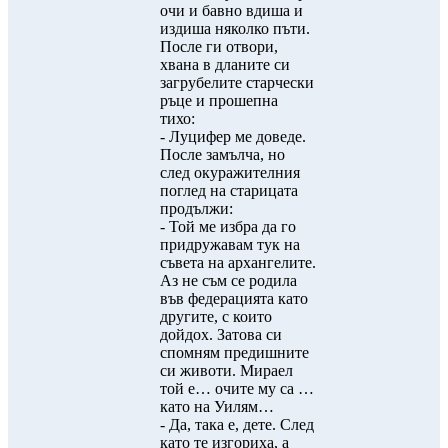
очи и бавно вдиша и
издиша няколко пъти.
После ги отвори,
хвана в дланите си
загрубелите старчески
ръце и прошепна
тихо:
- Луцифер ме доведе.
После замълча, но
след окуражителния
поглед на старицата
продължи:
- Той ме избра да го
придружавам тук на
съвета на архангелите.
Аз не съм се родила
във федерацията като
другите, с които
дойдох. Затова си
спомням предишните
си животи. Мираел
той е… очите му са …
като на Уилям…
- Да, така е, дете. След
като те изгориха, а