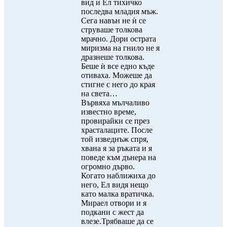
вид и Ел тихичко
последва младия мъж.
Сега навън не ѝ се
струваше толкова
мрачно. Дори острата
миризма на гнило не я
дразнеше толкова.
Беше ѝ все едно къде
отиваха. Можеше да
стигне с него до края
на света…
Вървяха мълчаливо
известно време,
провирайки се през
храсталаците. После
той изведнъж спря,
хвана я за ръката и я
поведе към дънера на
огромно дърво.
Когато наближиха до
него, Ел видя нещо
като малка вратичка.
Мираел отвори и я
подкани с жест да
влезе.Трябваше да се