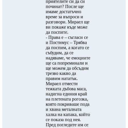
приятелите си да си
починат? После ще
имаме достатъчно
време за въпроси и
разговори. Мираел ще
ви покаже къде може
да поспите.
- Права е – съгласи се
и Постимус – Трябва
да поспим, а когато се
събудим, да се
надяваме, че емоциите
ще са попреминали и
ще можем да обсъдим
трезво какво да
правим нататък.
Мираел отмести
тежката дъбова маса,
надигна единия край
на плетената рогозка,
която покриваше пода
и хвана металната
халка на капака, който
се показа под нея.
Пред погледите им се