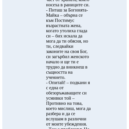
носеха в раниците си.
- Питаш за Богинята-
Майка – обърна се
към Постимус
възрастната жена,
когато утолиха глада
си – бих искала да
мога да ти обясня, но
ти, следвайки
законите на своя Бог,
си загърбил женското
начало и ще ти е
трудно да вникнеш в
същността на
учението.
- Опитай! – подкани я
с една от
обезоръжаващите си
усмивки той –
Противно на това,
което мислиш, мога да
разбера и да се
вслушам в различни
от моите убеждения.