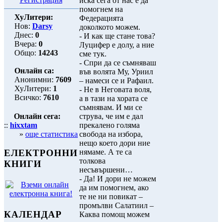
иска сега от нас е да
помогнем на
ХуЛитери:
Федерацията
Нов:
Darsy
доколкото можем.
Днес:
0
- И как ще стане това?
Вчера:
0
Луцифер е долу, а ние
Общо:
14243
сме тук.
- Спри да се съмняваш
Онлайн са:
във волята Му, Уриил
Анонимни:
7609
– намеси се и Рафаил.
ХуЛитери:
1
- Не в Неговата воля,
Всичко:
7610
а в тази на хората се
съмнявам. И ми се
Онлайн сега:
струва, че им е дал
::
hixxtam
прекалено голяма
»
още статистика
свобода на избора,
нещо което дори ние
нямаме. А те са
ЕЛЕКТРОННИ
толкова
КНИГИ
несъвършени…
- Да! И дори не можем
да им помогнем, ако
те не ни повикат –
промълви Салатиил –
КАЛЕНДАР
Каква помощ можем