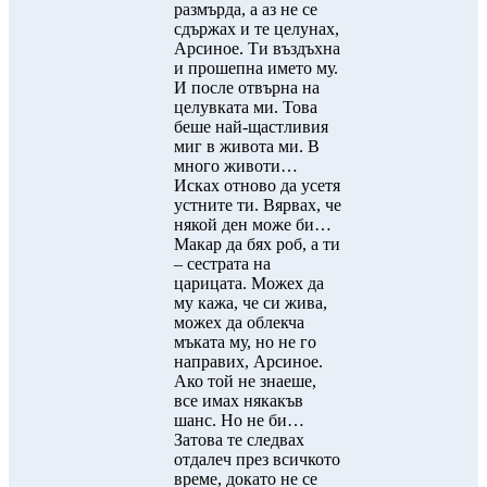
размърда, а аз не се
сдържах и те целунах,
Арсиное. Ти въздъхна
и прошепна името му.
И после отвърна на
целувката ми. Това
беше най-щастливия
миг в живота ми. В
много животи…
Исках отново да усетя
устните ти. Вярвах, че
някой ден може би…
Макар да бях роб, а ти
– сестрата на
царицата. Можех да
му кажа, че си жива,
можех да облекча
мъката му, но не го
направих, Арсиное.
Ако той не знаеше,
все имах някакъв
шанс. Но не би…
Затова те следвах
отдалеч през всичкото
време, докато не се