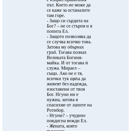
път. Което не може да
се каже за останалите
там горе.
- Защо си сърдита на
Бог? – не се стърпя и я
попита Ел.
- Защото позволява да
се случва всичко това.
Затова му обърнах
гръб. Тогава познах
Великата Богиня-
майка. И от тогава ѝ
служа. Мираел –
също. Ако не е тя,
всички тук щяха да
живеят без надежда,
изоставени от твоя
Бог. Нгуни ни е
нужна, затова я
спасихме от лапите на
Ротибор.
- Нгуни? – учудено
повдигна вежди Ел.
- Жената, която