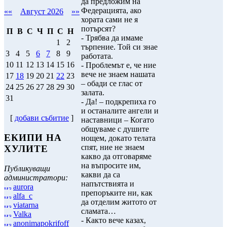
да предложим на
Федерацията, ако
««
Август 2026
»»
хората сами не я
потърсят?
П
В
С
Ч
П
С
Н
- Трябва да имаме
1
2
търпение. Той си знае
3
4
5
6
7
8
9
работата.
10
11
12
13
14
15
16
- Проблемът е, че ние
вече не знаем нашата
17
18
19
20
21
22
23
– обади се глас от
24
25
26
27
28
29
30
залата.
31
- Да! – подкрепиха го
и останалите ангели и
[
добави събитие
]
наставници – Когато
общуваме с душите
ЕКИПИ НА
нощем, докато телата
спят, ние не знаем
ХУЛИТЕ
какво да отговаряме
на въпросите им,
Публикуващи
какви да са
администратори:
напътствията и
aurora
препоръките ни, как
alfa_c
да отделим житото от
viatarna
сламата…
Valka
- Както вече казах,
anonimapokrifoff