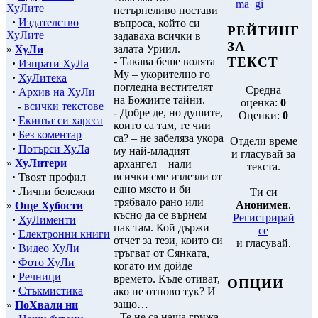
ma_gi
ХуЛите
нетърпеливо постави
·
Издателство
въпроса, който си
РЕЙТИНГ
ХуЛите
задаваха всички в
ЗА
залата Уриил.
»
ХуЛи
ТЕКСТ
- Такава беше волята
·
Изпрати ХуЛа
Му – укорително го
·
ХуЛитека
погледна вестителят
Средна
·
Архив на ХуЛи
на Божиите тайни.
оценка:
0
-
всички текстове
- Добре де, но душите,
Оценки:
0
·
Екипът си хареса
които са там, те чии
·
Без коментар
са? – не забеляза укора
Отдели време
·
Потърси ХуЛа
му най-младият
и гласувай за
»
ХуЛитери
архангел – нали
текста.
всички сме излезли от
·
Твоят профил
едно място и би
·
Лични бележки
Ти си
трябвало рано или
Анонимен
.
»
Още Хубости
късно да се върнем
Регистрирай
·
ХуЛименти
пак там. Кой държи
се
·
Електронни книги
отчет за тези, които си
и гласувай.
·
Видео ХуЛи
тръгват от Сянката,
·
Фото ХуЛи
когато им дойде
·
Речници
времето. Къде отиват,
ОПЦИИ
·
Стъкмистика
ако не отново тук? И
защо…
»
ПоХвали ни
- Те не са наша грижа