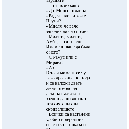
търсихте.
- Ти я познаваш?
- Да. Много отдавна.
- Радея знае ли коя е
Нгуни?
- Мисля, че вече
започна да си спомня.
- Моля те, моля те,
Амба, …ти знаеш…
Имам ли шанс да бъда
с него?
- С Рамус или с
Мираел?
- Аз…
В този момент се чу
леко драскане по пода
и се наложи двете
жени отново да
дръпнат масата и
заедно да повдигнат
тежкия капак на
скривалището.
- Всички са настанени
удобно и вероятно
вече спят – показа се