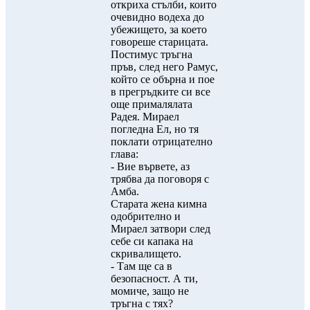
откриха стълби, които
очевидно водеха до
убежището, за което
говореше старицата.
Постимус тръгна
пръв, след него Рамус,
който се обърна и пое
в прегръдките си все
още прималялата
Радея. Мираел
погледна Ел, но тя
поклати отрицателно
глава:
- Вие вървете, аз
трябва да поговоря с
Амба.
Старата жена кимна
одобрително и
Мираел затвори след
себе си капака на
скривалището.
- Там ще са в
безопасност. А ти,
момиче, защо не
тръгна с тях?