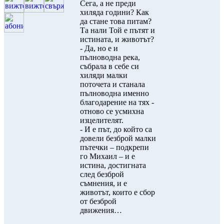
Сега, а не преди
хиляда години? Как
да стане това питам?
Та нали Той е пътят и
истината, и животът?
- Да, но е и
пълноводна река,
събрала в себе си
хиляди малки
поточета и станала
пълноводна именно
благодарение на тях -
отново се усмихна
изцелителят.
- И е път, до който са
довели безброй малки
пътечки – подкрепи
го Михаил – и е
истина, достигната
след безброй
съмнения, и е
животът, които е сбор
от безброй
движения…