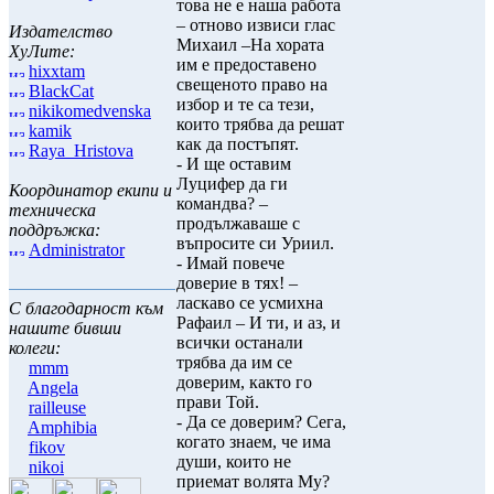
това не е наша работа
– отново извиси глас
Издателство
Михаил –На хората
ХуЛите:
им е предоставено
hixxtam
свещеното право на
BlackCat
избор и те са тези,
nikikomedvenska
които трябва да решат
kamik
как да постъпят.
Raya_Hristova
- И ще оставим
Луцифер да ги
Координатор екипи и
командва? –
техническа
продължаваше с
поддръжка:
въпросите си Уриил.
Administrator
- Имай повече
доверие в тях! –
ласкаво се усмихна
С благодарност към
Рафаил – И ти, и аз, и
нашите бивши
всички останали
колеги:
трябва да им се
mmm
доверим, както го
Angela
прави Той.
railleuse
- Да се доверим? Сега,
Amphibia
когато знаем, че има
fikov
души, които не
nikoi
приемат волята Му?