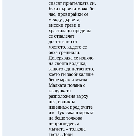
спасят приятелката си.
Бяха вървели може би
час, провирайки се
между дървета,
високи треви и
храсталаци преди да
се отдалечат
достатъчно от
мястото, където се
бяха срещнали.
Доверяваха се изцяло
на своята водачка,
защото единственото,
което ги заобикаляше
беше мрак и мъгла.
Малката поляна с
къщурката
разположена върху
нея, изникна
изведнъж пред очите
им. Тук сякаш мракът
на беше толкова
непрогледен, а
мъглата – толкова
гъста. Дори