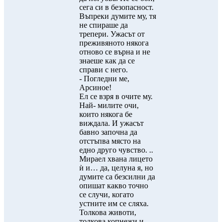
сега си в безопасност.
Въпреки думите му, тя
не спираше да
трепери. Ужасът от
преживяното някога
отново се върна и не
знаеше как да се
справи с него.
- Погледни ме,
Арсиное!
Ел се взря в очите му.
Най- милите очи,
които някога бе
виждала. И ужасът
бавно започна да
отстъпва място на
едно друго чувство. ..
Мираел хвана лицето
ѝ и… да, целуна я, но
думите са безсилни да
опишат какво точно
се случи, когато
устните им се сляха.
Толкова животи,
толкова копнежи и