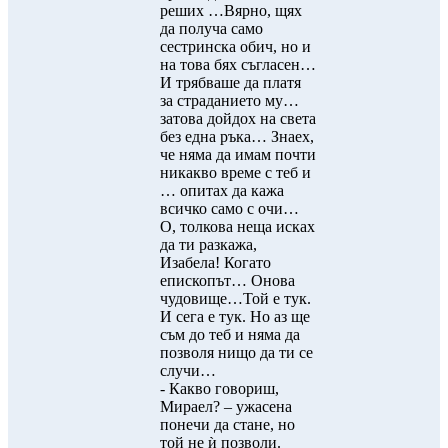
реших …Вярно, щях
да получа само
сестринска обич, но и
на това бях съгласен…
И трябваше да платя
за страданието му…
затова дойдох на света
без една ръка… Знаех,
че няма да имам почти
никакво време с теб и
… опитах да кажа
всичко само с очи…
О, толкова неща исках
да ти разкажа,
Изабела! Когато
епископът… Онова
чудовище…Той е тук.
И сега е тук. Но аз ще
съм до теб и няма да
позволя нищо да ти се
случи…
- Какво говориш,
Мираел? – ужасена
понечи да стане, но
той не ѝ позволи.