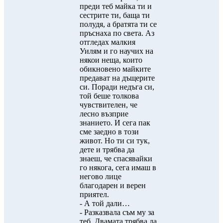
преди теб майка ти и
сестрите ти, баща ти
полудя, а братята ти се
пръснаха по света. Аз
отгледах малкия
Уилям и го научих на
някои неща, които
обикновено майките
предават на дъщерите
си. Поради недъга си,
той беше толкова
чувствителен, че
лесно възприе
знанието. И сега пак
сме заедно в този
живот. Но ти си тук,
дете и трябва да
знаеш, че спасявайки
го някога, сега имаш в
негово лице
благодарен и верен
приятел.
- А той дали…
- Разказвала съм му за
теб. Двамата трябва да