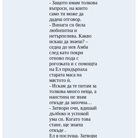
- Защото имам толкова
въпроси, на които
само ти може да
дадеш отговор.
- Винаги си била
любопитна и
нетърпелива. Какво
искаш да знаеш? –
седна до нея Амба
след като покри
отново пода с
рогозката и с помощта
на Ел придърпаха
старата маса на
мястото ѝ.
- Искам да те питам за
толкова много неща, а
наистина не знам
откъде да започна…
- Затвори очи, вдишай
дълбоко и успокой
ума си. Когато това
стане, ще знаеш
откъде .
Ел я послуша. Затвори