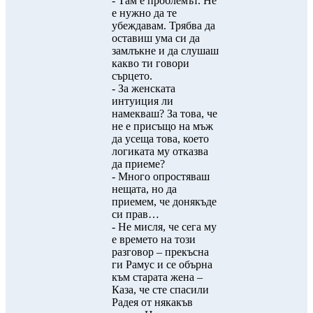
- Там е проблемът. Не
е нужно да те
убеждавам. Трябва да
оставиш ума си да
замлъкне и да слушаш
какво ти говори
сърцето.
- За женската
интуиция ли
намекваш? За това, че
не е присъщо на мъж
да усеща това, което
логиката му отказва
да приеме?
- Много опростяваш
нещата, но да
приемем, че донякъде
си прав…
- Не мисля, че сега му
е времето на този
разговор – прекъсна
ги Рамус и се обърна
към старата жена –
Каза, че сте спасили
Радея от някакъв