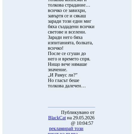
толкова страдание…
всичко се завихри,
завъртя се и сякаш
заради този един миг
бяха създадени всички
светове и вселени.
Заради него бяха
изпитанията, болката,
всичко!
После се сгуши до
него и времето спря.
Нищо вече нямаше
значение.
„И Рамус ли?”
Но гласът беше
толкова далечен…
Публикувано от
BlackCat
на 29.05.2026
@ 10:04:57
рекламирай този
текст на първа