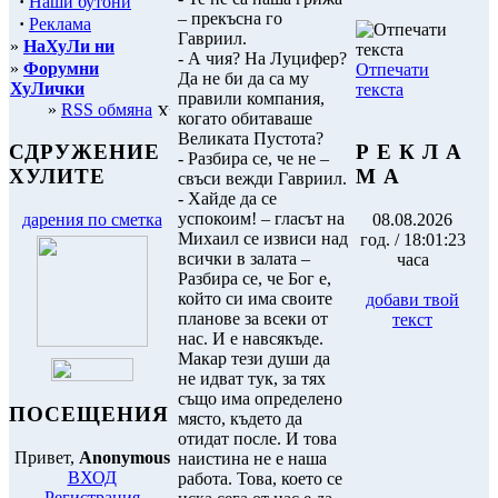
·
Наши бутони
– прекъсна го
·
Реклама
Гавриил.
»
НаХуЛи ни
- А чия? На Луцифер?
»
Форумни
Отпечати
Да не би да са му
ХуЛички
текста
правили компания,
»
RSS обмяна
когато обитаваше
Великата Пустота?
Р Е К Л А
СДРУЖЕНИЕ
- Разбира се, че не –
М А
ХУЛИТЕ
свъси вежди Гавриил.
- Хайде да се
успокоим! – гласът на
08.08.2026
дарения по сметка
Михаил се извиси над
год. / 18:01:23
всички в залата –
часа
Разбира се, че Бог е,
който си има своите
добави твой
планове за всеки от
текст
нас. И е навсякъде.
Макар тези души да
не идват тук, за тях
също има определено
ПОСЕЩЕНИЯ
място, където да
отидат после. И това
Привет,
Anonymous
наистина не е наша
ВХОД
работа. Това, което се
Регистрация