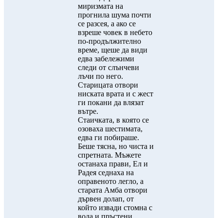
миризмата на
прогнила шума почти
се разсея, а ако се
взреше човек в небето
по-продължително
време, щеше да види
едва забележими
следи от слънчеви
лъчи по него.
Старицата отвори
ниската врата и с жест
ги покани да влязат
вътре.
Стаичката, в която се
озоваха шестимата,
едва ги побираше.
Беше тясна, но чиста и
спретната. Мъжете
останаха прави, Ел и
Радея седнаха на
оправеното легло, а
старата Амба отвори
дървен долап, от
който извади стомна с
вода и пръстени