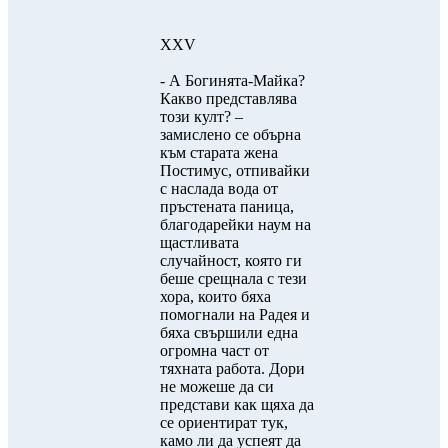
XXV
- А Богинята-Майка?
Какво представлява
този култ? –
замислено се обърна
към старата жена
Постимус, отпивайки
с наслада вода от
пръстената паница,
благодарейки наум на
щастливата
случайност, която ги
беше срещнала с тези
хора, които бяха
помогнали на Радея и
бяха свършили една
огромна част от
тяхната работа. Дори
не можеше да си
представи как щяха да
се ориентират тук,
камо ли да успеят да