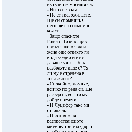
изпълните мисията си.
- Но аз не знам…
- Не се тревожи, дете.
Ще си спомниш. С
него ще си спомниш
коя си.
- Защо спасихте
Радея?- Този въпрос
измъчваше младата
жена още откакто ги
видя заедно и не ѝ
даваше мира – Как
разбрахте къде е? Тя
ли му е отредена в
този живот?
- Спокойно, момиче,
всичко по реда си. Ще
разбереш, когато му
дойде времето.
- И Луцифер така ми
отговаря.
- Противно на
разпространеното
мнение, той е мъдър и
е избрал правилния