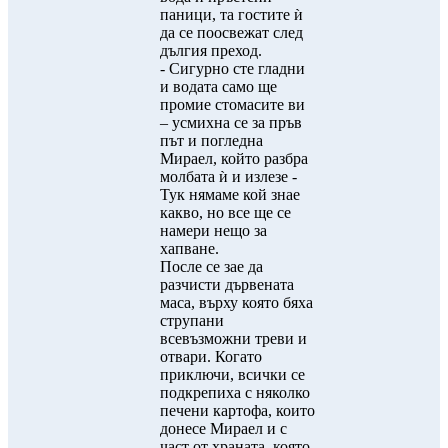
паници, та гостите ѝ
да се поосвежат след
дългия преход.
- Сигурно сте гладни
и водата само ще
промие стомасите ви
– усмихна се за пръв
път и погледна
Мираел, който разбра
молбата ѝ и излезе -
Тук нямаме кой знае
какво, но все ще се
намери нещо за
хапване.
После се зае да
разчисти дървената
маса, върху която бяха
струпани
всевъзможни треви и
отвари. Когато
приключи, всички се
подкрепиха с няколко
печени картофа, които
донесе Мираел и с
част от храната, която