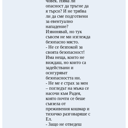
човек. Няма ли
опасност да тръгне да
я търси? И не трябва
ли да сме подготвени
за евентуално
нападение?
Извинявай, но тук
съвсем не ми изглежда
безопасно място.
- Не се безпокой за
своята безопасност!
Има неща, които не
виждаш, но които са
задействани и
осигуряват
безопасността ни.
- Не ме е страх за мен
– погледът на мъжа се
насочи към Радея,
която почти се беше
съвзела от
преживения кошмар и
тихичко разговаряше с
Ел.
- Защо не отведеш