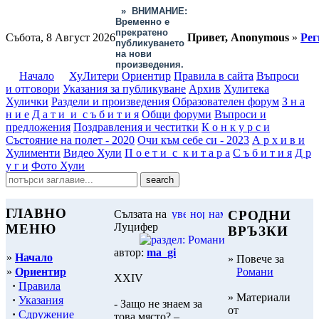
»
ВНИМАНИЕ:
Временно е
прекратено
Събота, 8 Август 2026
Привет, Anonymous
»
Рег
публикуването
на нови
произведения.
Начало
ХуЛитери
Ориентир
Правила в сайта
Въпроси
и отговори
Указания за публикуване
Архив
Хулитека
Хулички
Раздели и произведения
Образователен форум
З н а
н и е
Д а т и и с ъ б и т и я
Общи форуми
Въпроси и
предложения
Поздравления и честитки
К о н к у р с и
Състояние на полет - 2020
Очи към себе си - 2023
А р х и в и
Хулименти
Видео Хули
П о е т и с к и т а р а
С ъ б и т и я
Д р
у г и
Фото Хули
ГЛАВНО
Сълзата на
СРОДНИ
Луцифер
МЕНЮ
ВРЪЗКИ
автор:
ma_gi
»
Начало
» Повече за
»
Ориентир
Романи
XXIV
·
Правила
» Материали
·
Указания
- Защо не знаем за
от
·
Сдружение
това място? –