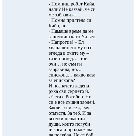
- Помниш робът Кайа,
нали? Не казвай, че си
ме забравила…
- Помня приятеля си
Кайа, но…
- Нямаше време да ме
запомниш като Уилям.
- Напротив! – Ел
хвана лицето му и се
вгледа в очите му –
този поглед… тези
очи… не съм ги
забравила, но…
епископа… какво каза
за епископа?
И познатата ледена
ръка сви сърцето ѝ.
- Сега е Ротибор. Но
си е все същия злодей.
Заклел съм се да му
отмъстя. За теб. И за
всички нещастни
души, които погуби
някога и продължава
да погубва. Не се бой,