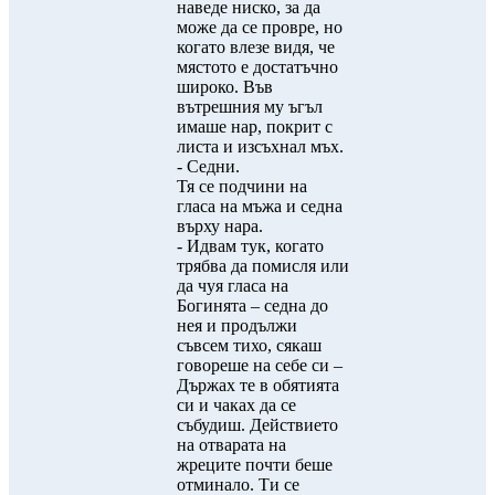
наведе ниско, за да
може да се провре, но
когато влезе видя, че
мястото е достатъчно
широко. Във
вътрешния му ъгъл
имаше нар, покрит с
листа и изсъхнал мъх.
- Седни.
Тя се подчини на
гласа на мъжа и седна
върху нара.
- Идвам тук, когато
трябва да помисля или
да чуя гласа на
Богинята – седна до
нея и продължи
съвсем тихо, сякаш
говореше на себе си –
Държах те в обятията
си и чаках да се
събудиш. Действието
на отварата на
жреците почти беше
отминало. Ти се