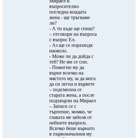
Мираел и
въпросително
погледна младата
жена - ще тръгваме
ли?
- А ти къде ще спиш?
– отговори на въпроса
с въпрос Ел.
- Аз ще се поразходя
наоколо.
- Може ли да дойда с
теб? Не ми се спи.
- Помогни му да
върне всичко на
мястото му, за да мога
да си легна и вървете
– подсмихна се
старата жена, а после
подхвърли на Мираел
– Запаси се с
търпение, момко, че
главата ме заболя от
нейните въпроси.
Всичко беше върнато
в първоначалния му