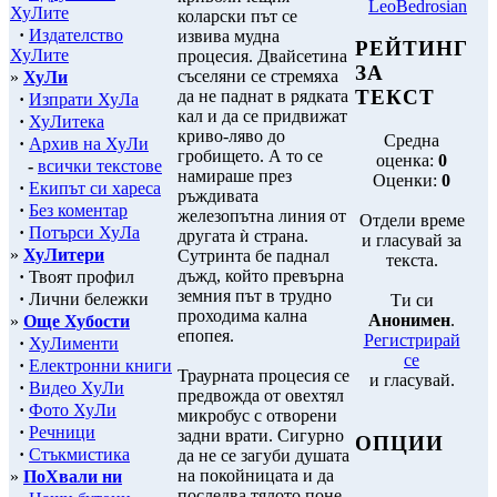
LeoBedrosian
ХуЛите
коларски път се
·
Издателство
извива мудна
РЕЙТИНГ
ХуЛите
процесия. Двайсетина
ЗА
съселяни се стремяха
»
ХуЛи
ТЕКСТ
да не паднат в рядката
·
Изпрати ХуЛа
кал и да се придвижат
·
ХуЛитека
криво-ляво до
Средна
·
Архив на ХуЛи
гробището. А то се
оценка:
0
-
всички текстове
намираше през
Оценки:
0
·
Екипът си хареса
ръждивата
·
Без коментар
железопътна линия от
Отдели време
·
Потърси ХуЛа
другата ѝ страна.
и гласувай за
»
ХуЛитери
Сутринта бе паднал
текста.
дъжд, който превърна
·
Твоят профил
земния път в трудно
·
Лични бележки
Ти си
проходима кална
Анонимен
.
»
Още Хубости
епопея.
Регистрирай
·
ХуЛименти
се
·
Електронни книги
Траурната процесия се
и гласувай.
·
Видео ХуЛи
предвожда от овехтял
·
Фото ХуЛи
микробус с отворени
·
Речници
задни врати. Сигурно
ОПЦИИ
·
Стъкмистика
да не се загуби душата
на покойницата и да
»
ПоХвали ни
последва тялото поне