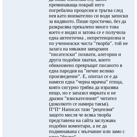
преминаваща покрай него
погребална процесия и тръгва след
нея като внимателно си води записки
за видяното. Пише простичко, без да
разкрасява прекалено много това
което е видял и затова се е получила
една автентична , непретенциозна и
по учениеаски чиста "творба". той не
залага на някакви завързани
"писателски" похвати, алегории и
други подобни хватки, които
обикновено превръщат писаното в
една пародия на "нечие велико
произведение". Е, опитал се е да
намеси една "черна мрачна" птица,
която сигурно трябва да изразява
нещо, но е запазил мярката и не
дразни "взискателният" читател
(доколкото се намира такъв).
П“П“ Написах тази "рецензия"
защото мисля че всяка творба
представена на сайта заслужава
подобни коментари, а не да
подминавана с мълчание или замо с
едно "браво".....