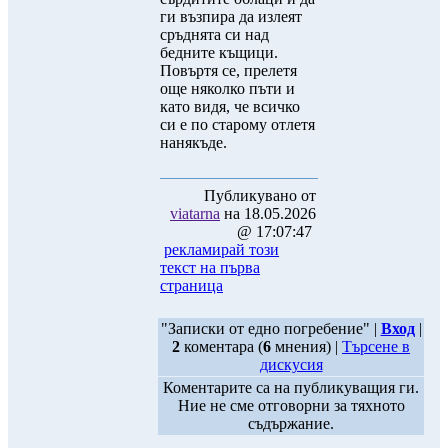
ги възпира да излеят
сръднята си над
бедните къщици.
Повъртя се, прелетя
още няколко пъти и
като видя, че всичко
си е по старому отлетя
нанякъде.
Публикувано от
viatarna
на 18.05.2026
@ 17:07:47
рекламирай този
текст на първа
страница
"Записки от едно погребение" |
Вход
|
2
коментара (
6
мнения) |
Търсене в
дискусия
Коментарите са на публикуващия ги.
Ние не сме отговорни за тяхното
съдържание.