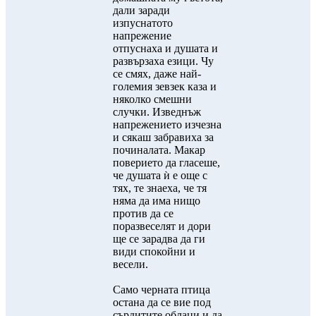
дали заради
изпуснатото
напрежение
отпуснаха и душата и
развързаха езици. Чу
се смях, даже най-
големия зевзек каза и
няколко смешни
случки. Изведнъж
напрежението изчезна
и сякаш забравиха за
починалата. Макар
поверието да гласеше,
че душата ѝ е още с
тях, те знаеха, че тя
няма да има нищо
против да се
поразвеселят и дори
ще се зарадва да ги
види спокойни и
весели.
Само черната птица
остана да се вие под
сърдитите облаци и да