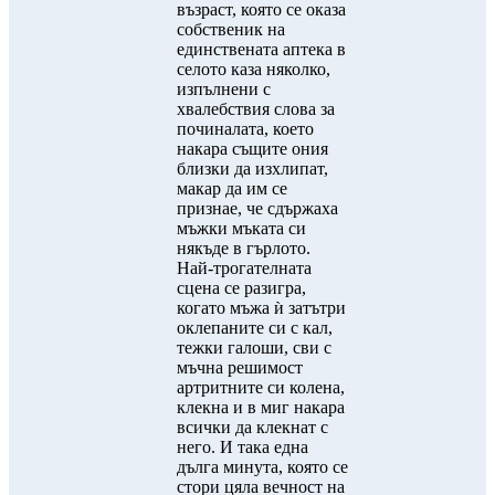
възраст, която се оказа
собственик на
единствената аптека в
селото каза няколко,
изпълнени с
хвалебствия слова за
починалата, което
накара същите ония
близки да изхлипат,
макар да им се
признае, че сдържаха
мъжки мъката си
някъде в гърлото.
Най-трогателната
сцена се разигра,
когато мъжа ѝ затътри
оклепаните си с кал,
тежки галоши, сви с
мъчна решимост
артритните си колена,
клекна и в миг накара
всички да клекнат с
него. И така една
дълга минута, която се
стори цяла вечност на