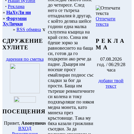
·
Наши бутони
до четиресе. След
·
Реклама
него се тътреха
»
НаХуЛи ни
отпадналия ѝ другар,
»
Форумни
Отпечати
с който деляха шейсе
ХуЛички
текста
години една малка
»
RSS обмяна
схлупена къщица на
край село. Сина им
Р Е К Л А
СДРУЖЕНИЕ
бдеше зорко за
М А
ХУЛИТЕ
равновесието на баща
си, готов да го
подкрепи ако рече да
07.08.2026
дарения по сметка
падне. Дъщеря им
год. / 06:29:28
носеше прост
часа
емайлиран поднос със
сладки за бог да
добави твой
прости. Баща им
текст
тътреше ревматичните
си колена и току
подхвърляше по някоя
медна монета, като
ПОСЕЩЕНИЯ
минеха през
кръстовище. Така му
Привет,
Anonymous
бяха казали грижливи
ВХОД
съседки. За да
Регистрация