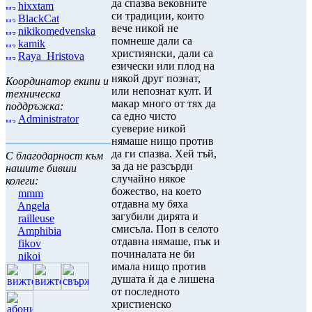
да спазва вековните
hixxtam
си традиции, които
BlackCat
вече никой не
nikikomedvenska
помнеше дали са
kamik
християнски, дали са
Raya_Hristova
езически или плод на
някой друг познат,
Координатор екипи и
или непознат култ. И
техническа
макар много от тях да
поддръжка:
са едно чисто
Administrator
суеверие никой
нямаше нищо против
да ги спазва. Хей тъй,
С благодарност към
за да не разсърди
нашите бивши
случайно някое
колеги:
божество, на което
mmm
отдавна му бяха
Angela
загубили дирята и
railleuse
смисъла. Поп в селото
Amphibia
отдавна нямаше, пък и
fikov
починалата не би
nikoi
имала нищо против
душата ѝ да е лишена
от последното
христиенско