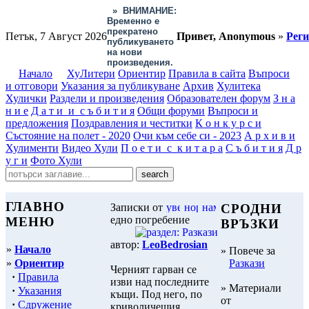
»
ВНИМАНИЕ:
Временно е
прекратено
Петък, 7 Август 2026
Привет, Anonymous
»
Рег
публикуването
на нови
произведения.
Начало
ХуЛитери
Ориентир
Правила в сайта
Въпроси
и отговори
Указания за публикуване
Архив
Хулитека
Хулички
Раздели и произведения
Образователен форум
З н а
н и е
Д а т и и с ъ б и т и я
Общи форуми
Въпроси и
предложения
Поздравления и честитки
К о н к у р с и
Състояние на полет - 2020
Очи към себе си - 2023
А р х и в и
Хулименти
Видео Хули
П о е т и с к и т а р а
С ъ б и т и я
Д р
у г и
Фото Хули
ГЛАВНО
Записки от
СРОДНИ
едно погребение
МЕНЮ
ВРЪЗКИ
автор:
LeoBedrosian
»
Начало
» Повече за
»
Ориентир
Разкази
Черният гарван се
·
Правила
изви над последните
» Материали
·
Указания
къщи. Под него, по
от
·
Сдружение
криволичещия