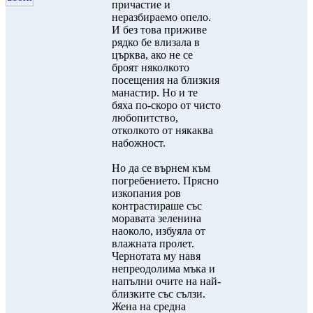
причастие и
неразбираемо опело.
И без това приживе
рядко бе влизала в
църква, ако не се
броят няколкото
посещения на близкия
манастир. Но и те
бяха по-скоро от чисто
любопитство,
отколкото от някаква
набожност.
Но да се върнем към
погребението. Прясно
изкопания ров
контрастираше със
моравата зеленина
наоколо, избуяла от
влажната пролет.
Чернотата му навя
непреодолима мъка и
напълни очите на най-
близките със сълзи.
Жена на средна