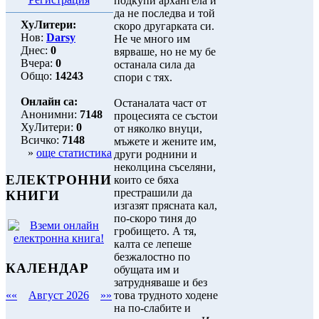
подкупи архангела и
да не последва и той
ХуЛитери:
скоро другарката си.
Нов:
Darsy
Не че много им
Днес:
0
вярваше, но не му бе
Вчера:
0
останала сила да
Общо:
14243
спори с тях.
Онлайн са:
Останалата част от
Анонимни:
7148
процесията се състои
ХуЛитери:
0
от няколко внуци,
Всичко:
7148
мъжете и жените им,
»
още статистика
други роднини и
неколцина съселяни,
ЕЛЕКТРОННИ
които се бяха
престрашили да
КНИГИ
изгазят прясната кал,
по-скоро тиня до
гробището. А тя,
калта се лепеше
безжалостно по
КАЛЕНДАР
обущата им и
затрудняваше и без
това трудното ходене
««
Август 2026
»»
на по-слабите и