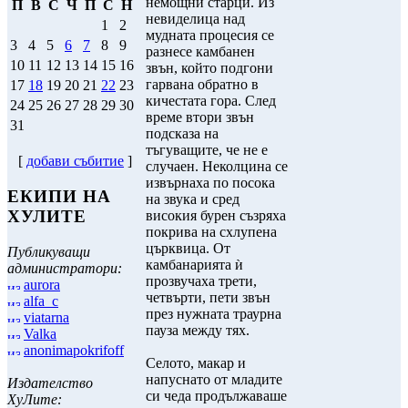
немощни старци. Из
П
В
С
Ч
П
С
Н
невиделица над
1
2
мудната процесия се
3
4
5
6
7
8
9
разнесе камбанен
10
11
12
13
14
15
16
звън, който подгони
гарвана обратно в
17
18
19
20
21
22
23
кичестата гора. След
24
25
26
27
28
29
30
време втори звън
31
подсказа на
тъгуващите, че не е
[
добави събитие
]
случаен. Неколцина се
извърнаха по посока
ЕКИПИ НА
на звука и сред
ХУЛИТЕ
високия бурен съзряха
покрива на схлупена
църквица. От
Публикуващи
камбанарията ѝ
администратори:
прозвучаха трети,
aurora
четвърти, пети звън
alfa_c
през нужната траурна
viatarna
пауза между тях.
Valka
anonimapokrifoff
Селото, макар и
напуснато от младите
Издателство
си чеда продължаваше
ХуЛите: