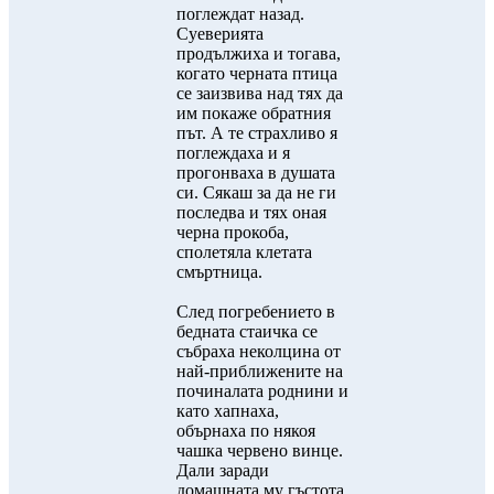
поглеждат назад.
Суеверията
продължиха и тогава,
когато черната птица
се заизвива над тях да
им покаже обратния
път. А те страхливо я
поглеждаха и я
прогонваха в душата
си. Сякаш за да не ги
последва и тях оная
черна прокоба,
сполетяла клетата
смъртница.
След погребението в
бедната стаичка се
събраха неколцина от
най-приближените на
починалата роднини и
като хапнаха,
обърнаха по някоя
чашка червено винце.
Дали заради
домашната му гъстота,