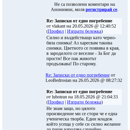
Не са позволени коментари на
Анонимни, моля
регистрирай се
.
Re: Записки от едно погребение
от vlakant на 20.05.2026 @ 12:40:52
(
Профил
|
Изпрати бележка
)
Силно и въздействащо като черно-
бяла снимка! Аз харесвам такива
снимки. Цветното се появява в края,
в зародилото се веселие - За Бог да
прости! Все пак животът
продължава! По старому.
Re: Записки от едно погребение
от
LeoBedrosian на 26.05.2026 @ 08:27:32
Re: Записки от едно погребение
от lubotran на 18.05.2026 @ 21:04:33
(
Профил
|
Изпрати бележка
)
Не знам защо, но цялото
произведение ми се стори че е една
ученическа творба. Един младеж
който усеща у себе си силно желание
да пише използва случайно