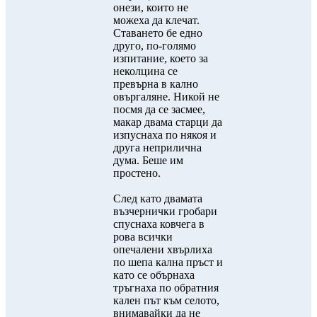
онези, които не
можеха да клечат.
Ставането бе едно
друго, по-голямо
изпитание, което за
неколцина се
превърна в кално
овъргаляне. Никой не
посмя да се засмее,
макар двама старци да
изпуснаха по някоя и
друга неприлична
дума. Беше им
простено.
След като двамата
възчернички гробари
спуснаха ковчега в
рова всички
опечалени хвърлиха
по шепа кална пръст и
като се обърнаха
тръгнаха по обратния
кален път към селото,
внимавайки да не