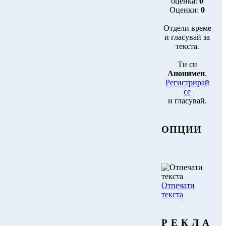
оценка:
0
Оценки:
0
Отдели време
и гласувай за
текста.
Ти си
Анонимен
.
Регистрирай
се
и гласувай.
ОПЦИИ
Отпечати
текста
Р Е К Л А