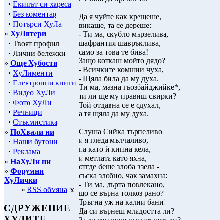
·
Екипът си хареса
·
Без коментар
Да я чуйте как крещеше,
·
Потърси ХуЛа
викаше, та се дереше:
»
ХуЛитери
- Ти ма, скубло мързелива,
шафрантия шавръклива,
·
Твоят профил
само за това те бива!
·
Лични бележки
Защо коткаш мойто дядо?
»
Още Хубости
- Всичките комшии чуха,
·
ХуЛименти
- Щяла била да му духа.
·
Електронни книги
Ти ма, мазна гьозбайджийке*,
·
Видео ХуЛи
ти ли ще му правиш свирки?
·
Фото ХуЛи
Той отдавна се е сдухал,
·
Речници
а тя щяла да му духа.
·
Стъкмистика
Слуша Сийка търпеливо
»
ПоХвали ни
и я гледа мълчаливо,
·
Наши бутони
па като ѝ кипна кела,
·
Реклама
и метлата като яхна,
»
НаХуЛи ни
отгде беше злоба взела -
»
Форумни
съска злобно, чак замахна:
ХуЛички
- Ти ма, дърта повлекано,
»
RSS обмяна
що се върна толкоз рано?
Тръгна уж на кални бани!
СДРУЖЕНИЕ
Да си върнеш младостта ли?
ХУЛИТЕ
За да свикваш със пръстта ли?