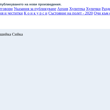
публикуването на нови произведения.
тговори
Указания за публикуване
Архив
Хулитека
Хулички
Разд
ия и честитки
К о н к у р с и
Състояние на полет - 2020
Очи към с
омшийка Сийка