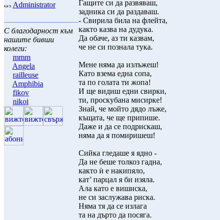
Гащите си да развяваш,
Administrator
задника си да раздаваш.
- Свирила била на флейта,
както казва на дудука.
С благодарност към
Да обаче, аз ти казвам,
нашите бивши
че не си познала тука.
колеги:
mmm
Мене няма да излъжеш!
Angela
Като взема една сопа,
railleuse
та по голата ти жопа!
Amphibia
И ще видиш едни свирки,
fikov
ти, проскубана мисирке!
nikoi
Знай, че мойто дядо лъже,
къщата, че ще припише.
Даже и да се подрискаш,
няма да я помиришеш!
Сийка гледаше я ядно -
Да не беше толкоз гадна,
както ѝ е накипяло,
кат’ парцал я би изяла.
Ала като е вишиска,
не си заслужава риска.
Няма тя да се излага
та на дърто да посяга.