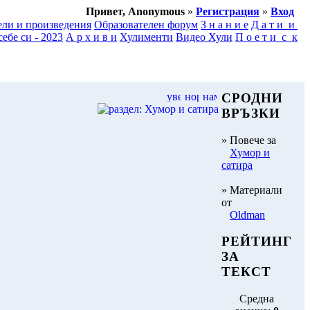
Привет, Anonymous
»
Регистрация
»
Вход
ели и произведения
Образователен форум
З н а н и е
Д а т и и
ебе си - 2023
А р х и в и
Хулименти
Видео Хули
П о е т и с к
СРОДНИ
ВРЪЗКИ
» Повече за
Хумор и
сатира
» Материали
от
Oldman
РЕЙТИНГ
ЗА
ТЕКСТ
Средна