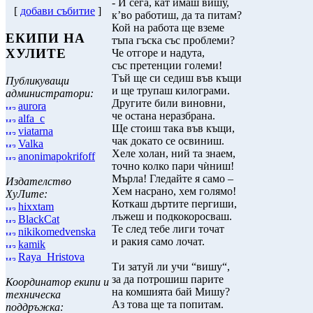
- И сега, кат имаш вишу,
[
добави събитие
]
к’во работиш, да та питам?
Кой на работа ще вземе
ЕКИПИ НА
тъпа гъска със проблеми?
ХУЛИТЕ
Че отгоре и надута,
със претенции големи!
Тъй ще си седиш във къщи
Публикуващи
и ще трупаш килограми.
администратори:
Другите били виновни,
aurora
че остана неразбрана.
alfa_c
Ще стоиш така във къщи,
viatarna
чак докато се освиниш.
Valka
Хеле холан, ний та знаем,
anonimapokrifoff
точно колко пари чѝниш!
Мърла! Гледайте я само –
Издателство
Хем насрано, хем голямо!
ХуЛите:
Коткаш дъртите пергиши,
hixxtam
лъжеш и подкокоросваш.
BlackCat
Те след тебе лиги точат
nikikomedvenska
и ракия само лочат.
kamik
Raya_Hristova
Ти затуй ли учи “вишу“,
за да потрошиш парите
Координатор екипи и
на комшията бай Мишу?
техническа
Аз това ще та попитам.
поддръжка: