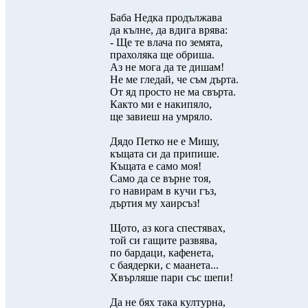
Баба Недка продължава
да кълне, да вдига врява:
- Ще те влача по земята,
прахоляка ще обриша.
Аз не мога да те дишам!
Не ме гледай, че съм дърта.
От яд просто не ма свърта.
Както ми е накипяло,
ще завиеш на умряло.
Дядо Петко не е Мишу,
къщата си да припише.
Къщата е само моя!
Само да се върне тоя,
го навирам в кучи гъз,
дъртия му хаирсъз!
Щото, аз кога спестявах,
той си гащите развява,
по бардаци, кафенета,
с баядерки, с маанета...
Хвърляше пари със шепи!
Да не бях така културна,