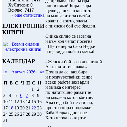
да продаваш на пазара
ХуЛитери:
0
или в някой Бира-скара
Всичко:
7417
щеше да печеш кюфтета
»
още статистика
на мангалите за сватби,
краят на които, знаем
ЕЛЕКТРОННИ
е пиянски бой със брадви.
КНИГИ
Сийка силно се засегна
и към кол чепат посегна.
- Ще те перна бабо Недке
и ще видя твойта сметка!
КАЛЕНДАР
- Женски бой! - извика някой.
А тълпата това чака -
Почна да се насъбира
««
Август 2026
»»
и предчувствайки сеира,
всеки работа захвърли
П
В
С
Ч
П
С
Н
и зачака с интерес
1
2
по-нататъшно развитие
3
4
5
6
7
8
9
на махленското събитие.
10
11
12
13
14
15
16
Ала се до бой не стигна,
просто спора продължи.
17
18
19
20
21
22
23
Баба Недка едно знае.
24
25
26
27
28
29
30
Като плоча го върти:
31