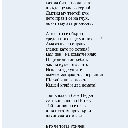
казала бих к`во да гепи
и къде ще му го турна!
Дъртия му търтей кух,
дето прави се на глух,
докато му аз приказвам.
А когато се обърна,
среден пръст ще ми показва!
Ама аз ще го оправя,
гладен като го оставя!
Цял ден - на коматче хляб!
И ще види той кебап,
чак на кукувото лято.
Нека си яде ушите
вместо манджа, тоз пергишин.
Ще забрави за месата.
Къшей хляб и два домата!
Тъй в яда си баба Недка
се заканваше на Петко.
Той виновен се оказа
и на него тя прехвърли
накипялата омраза.
Ето че тогаз ухилен