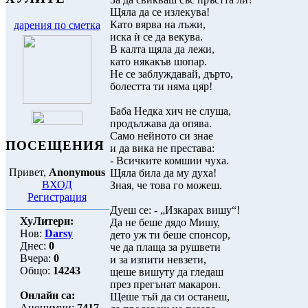
Щяла да се излекува!
Като вярва на лъжи,
дарения по сметка
иска ѝ се да векува.
В калта щяла да лежи,
като някакъв шопар.
Не се заблуждавай, дърто,
болестта ти няма цяр!
Баба Недка хич не слуша,
продължава да опява.
Само нейното си знае
ПОСЕЩЕНИЯ
и да вика не престава:
- Всичките комшии чуха.
Привет,
Anonymous
Щяла била да му духа!
ВХОД
Зная, че това го можеш.
Регистрация
Дуеш се: - „Изкарах вишу“!
ХуЛитери:
Да не беше дядо Мишу,
Нов:
Darsy
дето уж ти беше спонсор,
Днес:
0
че да плаща за рушвети
Вчера:
0
и за изпити невзети,
Общо:
14243
щеше вишуту да гледаш
през прегънат макарон.
Онлайн са:
Щеше тъй да си останеш,
Анонимни:
7417