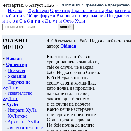
Четвъртък, 6 Август 2026
»
ВНИМАНИЕ: Временно е прекратено 
Начало
ХуЛитери
Ориентир
Правила в сайта
Въпроси и о
с ъ б и т и я
Общи форуми
Въпроси и предложения
Поздравлен
и т а р а
С ъ б и т и я
Д р у г и
Фото Хули
ГЛАВНО
4. Сблъсъкът на баба Недка с нейната к
автор:
Oldman
МЕНЮ
Колкото и да отбягват
»
Начало
срещи нашите комшийки,
»
Ориентир
тъй се случи, че накрая
·
Правила
баба Недка срещна Сийка.
·
Указания
Баба Недка като зина,
·
Сдружение
срещу своята комшийка,
ХуЛите
като почна да проклина
·
Издателство
да кълне и да я плюе,
ХуЛите
чак изпадна ѝ ченето
и се счупи на парчета.
»
ХуЛи
Както беше настървена,
·
Изпрати ХуЛа
причерня ѝ е пред очите.
·
ХуЛитека
Стана цялата червена.
·
Архив на ХуЛи
На бой почна да налита
-
всички текстове
и езика да преплита.