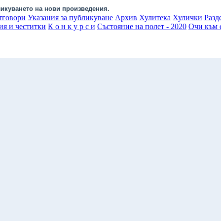
икуването на нови произведения.
тговори
Указания за публикуване
Архив
Хулитека
Хулички
Разд
ия и честитки
К о н к у р с и
Състояние на полет - 2020
Очи към с