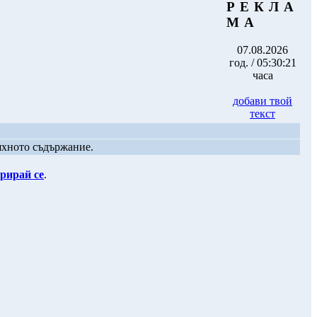
Р Е К Л А
М А
07.08.2026
год. / 05:30:21
часа
добави твой
текст
яхното съдържание.
рирай се
.