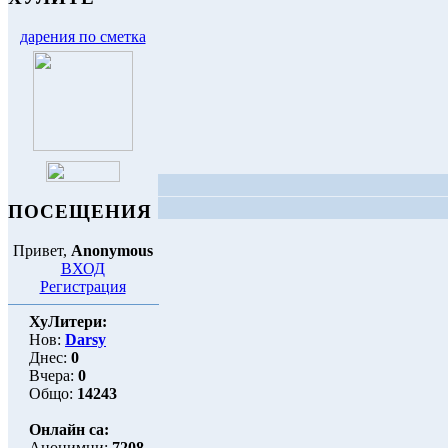
дарения по сметка
ПОСЕЩЕНИЯ
Привет,
Anonymous
ВХОД
Регистрация
ХуЛитери:
Нов:
Darsy
Днес:
0
Вчера:
0
Общо:
14243
Онлайн са:
Анонимни:
7208