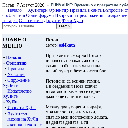
Петък, 7 Август 2026
»
ВНИМАНИЕ: Временно е прекратено публ
Начало
ХуЛитери
Ориентир
Правила в сайта
Въпроси и о
с ъ б и т и я
Общи форуми
Въпроси и предложения
Поздравлен
и т а р а
С ъ б и т и я
Д р у г и
Фото Хули
ГЛАВНО
Потоп
автор:
osi4kata
МЕНЮ
Притъмня и се юрна Потопа -
»
Начало
ненадеен. нечакан, жесток,
»
Ориентир
сякаш грабна голямата сопа
·
Правила
нечий чужд и безмилостен бог.
·
Указания
·
Сдружение
Потопени са всички гемии,
ХуЛите
а в бездънния Ноев ковчег
·
Издателство
няма място къде да се скрие
ХуЛите
даже още едничък човек.
»
ХуЛи
Между два уморени жирафа,
·
Изпрати ХуЛа
моя милост седи и мълчи,
·
ХуЛитека
спят до мен неспокойно децата,
·
Архив на ХуЛи
на децата децата, а ти
-
всички текстове
пушиш мислено люти цигари,