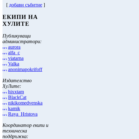
[
добави събитие
]
ЕКИПИ НА
ХУЛИТЕ
Публикуващи
администратори:
aurora
alfa_c
viatarna
Valka
anonimapokrifoff
Издателство
ХуЛите:
hixxtam
BlackCat
nikikomedvenska
kamik
Raya_Hristova
Координатор екипи и
техническа
поддръжка: