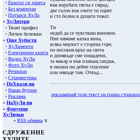
·
Екипът си хареса
във корубата тясна е смрад,
·
Без коментар
две сълзи във очите ти парят
·
Потърси ХуЛа
и сто болки в душата тежат.
»
ХуЛитери
Ти
·
Твоят профил
недей да се чувстваш виновен.
·
Лични бележки
Ние нямаме капка вина,
»
Още Хубости
всяка мерзост е сторена горе,
·
ХуЛименти
по високия връх на света
·
Електронни книги
и донякъде сме пощадени,
·
Видео ХуЛи
та макар и във плаващ сандък,
·
Фото ХуЛи
в океана ни дебне спасение
·
Речници
или някъде там. Отвъд...
·
Стъкмистика
»
ПоХвали ни
·
Наши бутони
рекламирай този текст на първа страниц
·
Реклама
»
НаХуЛи ни
»
Форумни
ХуЛички
»
RSS обмяна
СДРУЖЕНИЕ
ХУЛИТЕ