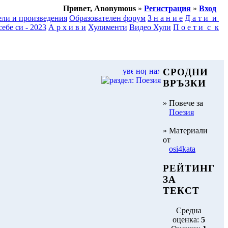
Привет, Anonymous
»
Регистрация
»
Вход
ели и произведения
Образователен форум
З н а н и е
Д а т и и
ебе си - 2023
А р х и в и
Хулименти
Видео Хули
П о е т и с к
СРОДНИ
ВРЪЗКИ
» Повече за
Поезия
» Материали
от
osi4kata
РЕЙТИНГ
ЗА
ТЕКСТ
Средна
оценка:
5