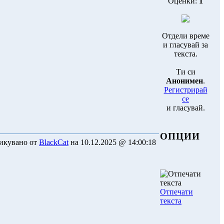
Оценки:
1
Отдели време
и гласувай за
текста.
Ти си
Анонимен
.
Регистрирай
се
и гласувай.
ОПЦИИ
икувано от
BlackCat
на 10.12.2025 @ 14:00:18
Отпечати
текста