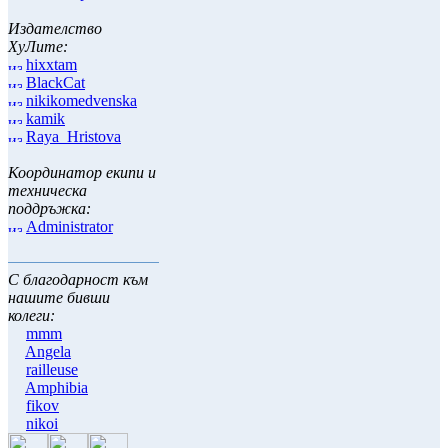
Издателство
ХуЛите:
hixxtam
BlackCat
nikikomedvenska
kamik
Raya_Hristova
Координатор екипи и
техническа
поддръжка:
Administrator
С благодарност към
нашите бивши
колеги:
mmm
Angela
railleuse
Amphibia
fikov
nikoi