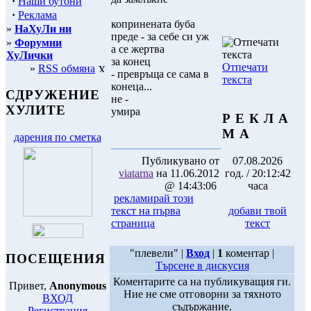
·
Наши бутони
·
Реклама
копринената буба
»
НаХуЛи ни
преде - за себе си уж
»
Форумни
а се жертва
ХуЛички
за конец
Отпечати
»
RSS обмяна
- превръща се сама в
текста
конеца...
СДРУЖЕНИЕ
не -
ХУЛИТЕ
умира
Р Е К Л А
М А
дарения по сметка
Публикувано от
07.08.2026
viatarna
на 11.06.2012
год. / 20:12:42
@ 14:43:06
часа
рекламирай този
текст на първа
добави твой
страница
текст
"плевели" |
Вход
|
1
коментар |
ПОСЕЩЕНИЯ
Търсене в дискусия
Коментарите са на публикуващия ги.
Привет,
Anonymous
Ние не сме отговорни за тяхното
ВХОД
съдържание.
Регистрация