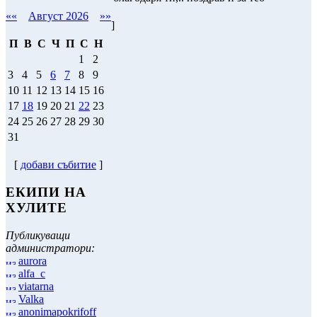
««
Август 2026
»»
]
П
В
С
Ч
П
С
Н
1
2
3
4
5
6
7
8
9
10
11
12
13
14
15
16
17
18
19
20
21
22
23
24
25
26
27
28
29
30
31
[
добави събитие
]
ЕКИПИ НА
ХУЛИТЕ
Публикуващи
администратори:
aurora
alfa_c
viatarna
Valka
anonimapokrifoff