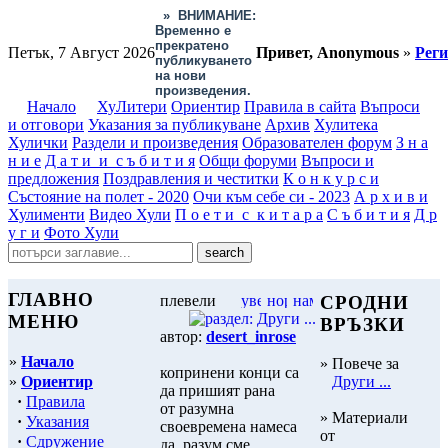
»
ВНИМАНИЕ:
Временно е
прекратено
Петък, 7 Август 2026
Привет, Anonymous
»
Рег
публикуването
на нови
произведения.
Начало
ХуЛитери
Ориентир
Правила в сайта
Въпроси
и отговори
Указания за публикуване
Архив
Хулитека
Хулички
Раздели и произведения
Образователен форум
З н а
н и е
Д а т и и с ъ б и т и я
Общи форуми
Въпроси и
предложения
Поздравления и честитки
К о н к у р с и
Състояние на полет - 2020
Очи към себе си - 2023
А р х и в и
Хулименти
Видео Хули
П о е т и с к и т а р а
С ъ б и т и я
Д р
у г и
Фото Хули
ГЛАВНО
плевели
СРОДНИ
МЕНЮ
ВРЪЗКИ
автор:
desert_inrose
»
Начало
» Повече за
копринени конци са
»
Ориентир
Други ...
да пришият рана
·
Правила
от разумна
» Материали
·
Указания
своевремена намеса
от
·
Сдружение
да, разум сме