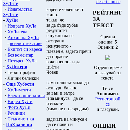
desert_inrose
ХуЛите
·
Издателство
корен е човешкият
РЕЙТИНГ
ХуЛите
живот
ЗА
такъв, че
»
ХуЛи
ТЕКСТ
за да бъде хубав
·
Изпрати ХуЛа
резултатът
·
ХуЛитека
е нужно да се
Средна
·
Архив на ХуЛи
отстрани
оценка:
5
-
всички текстове
ненужното -
Оценки:
2
·
Екипът си хареса
плевел е, задето пречи
·
Без коментар
да порасне
·
Потърси ХуЛа
в жизненост и да
»
ХуЛитери
цъфти
Отдели време
Човек
·
Твоят профил
и гласувай за
текста.
·
Лични бележки
само плюсът може да
»
Още Хубости
осигури баланс
Ти си
·
ХуЛименти
за вън и вътре
Анонимен
.
·
Електронни книги
и за минуса - да се
Регистрирай
·
Видео ХуЛи
измъкне
се
·
Фото ХуЛи
(само не и невредим)
и гласувай.
·
Речници
·
Стъкмистика
задачата на минуса е
да се появи и
»
ПоХвали ни
ОПЦИИ
да замлъкне