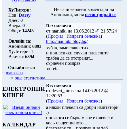
Не са позволени коментари на
ХуЛитери:
Анонимни, моля
регистрирай се
.
Нов:
Darsy
Днес:
0
Вчера:
0
Re: плевели
Общо:
14243
от mariniki на 13.06.2012 @ 21:57:24
(
Профил
|
Изпрати бележка
)
Онлайн са:
http://mariniki.blog.bg/
Анонимни:
6893
хубав, замислящ стих....
ХуЛитери:
1
и при всички случаи плевелите
Всичко:
6894
трябва да се отстранят...
сърдечен поздрав
Онлайн сега:
за теб..
::
mamasha
»
още статистика
Re: плевели
ЕЛЕКТРОННИ
от desert_inrose на 14.06.2012 @
КНИГИ
12:20:53
(
Профил
|
Изпрати бележка
)
а някои плевели са добри имитатори
:)
понякога се бъркам кое е плевел и
кое - същественото...
КАЛЕНДАР
благодаря ти,.. поздрав и за теб