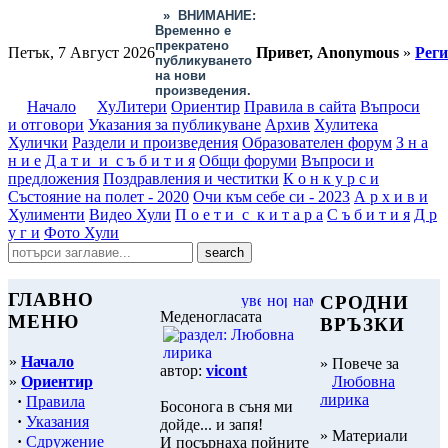
»
ВНИМАНИЕ:
Временно е
прекратено
Петък, 7 Август 2026
Привет, Anonymous
»
Рег
публикуването
на нови
произведения.
Начало
ХуЛитери
Ориентир
Правила в сайта
Въпроси
и отговори
Указания за публикуване
Архив
Хулитека
Хулички
Раздели и произведения
Образователен форум
З н а
н и е
Д а т и и с ъ б и т и я
Общи форуми
Въпроси и
предложения
Поздравления и честитки
К о н к у р с и
Състояние на полет - 2020
Очи към себе си - 2023
А р х и в и
Хулименти
Видео Хули
П о е т и с к и т а р а
С ъ б и т и я
Д р
у г и
Фото Хули
ГЛАВНО
СРОДНИ
Меденогласата
МЕНЮ
ВРЪЗКИ
»
Начало
» Повече за
автор:
vicont
»
Ориентир
Любовна
лирика
·
Правила
Босонога в съня ми
·
Указания
дойде... и запя!
» Материали
·
Сдружение
И посърнаха пойните