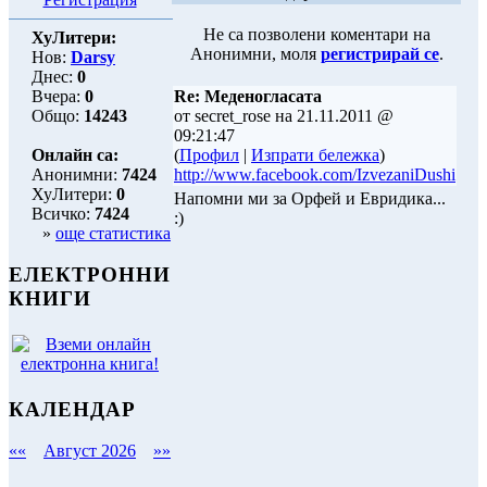
Не са позволени коментари на
ХуЛитери:
Анонимни, моля
регистрирай се
.
Нов:
Darsy
Днес:
0
Вчера:
0
Re: Меденогласата
Общо:
14243
от secret_rose на 21.11.2011 @
09:21:47
Онлайн са:
(
Профил
|
Изпрати бележка
)
Анонимни:
7424
http://www.facebook.com/IzvezaniDushi
ХуЛитери:
0
Напомни ми за Орфей и Евридика...
Всичко:
7424
:)
»
още статистика
ЕЛЕКТРОННИ
КНИГИ
КАЛЕНДАР
««
Август 2026
»»