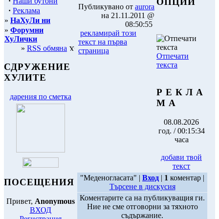
·
Наши бутони
ОПЦИИ
Публикувано от
aurora
·
Реклама
на 21.11.2011 @
»
НаХуЛи ни
08:50:55
»
Форумни
рекламирай този
ХуЛички
текст на първа
»
RSS обмяна
страница
Отпечати
текста
СДРУЖЕНИЕ
ХУЛИТЕ
Р Е К Л А
дарения по сметка
М А
08.08.2026
год. / 00:15:34
часа
добави твой
текст
"Меденогласата" |
Вход
|
1
коментар |
ПОСЕЩЕНИЯ
Търсене в дискусия
Коментарите са на публикуващия ги.
Привет,
Anonymous
Ние не сме отговорни за тяхното
ВХОД
съдържание.
Регистрация