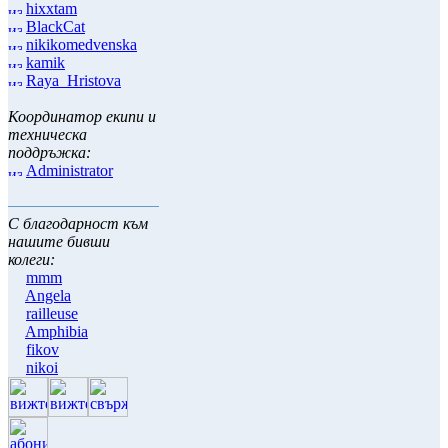
hixxtam
BlackCat
nikikomedvenska
kamik
Raya_Hristova
Координатор екипи и
техническа
поддръжка:
Administrator
С благодарност към
нашите бивши
колеги:
mmm
Angela
railleuse
Amphibia
fikov
nikoi