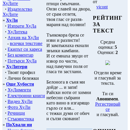
от
ХуЛите
птици смълчани.
vicont
Онзи славей на двора,
·
Издателство
от срам отлетя,
ХуЛите
РЕЙТИНГ
твоя глас се разля-
»
ХуЛи
ЗА
мараня над поляни!
·
Изпрати ХуЛа
ТЕКСТ
·
ХуЛитека
Тънкокора бреза се
·
Архив на ХуЛи
изви и разлисти!
Средна
-
всички текстове
И замлъкнаха екнали
оценка:
5
·
Екипът си хареса
звънки камбани.
Оценки:
2
·
Без коментар
И се емнаха звуци от
·
Потърси ХуЛа
извор по чисти,
над памучни поля от
»
ХуЛитери
гласа ти застлани.
·
Твоят профил
Отдели време
и гласувай за
·
Лични бележки
Белонога в съня ми
текста.
»
Още Хубости
дойде ... и запя!
·
ХуЛименти
Райски ноти от химни
Ти си
·
Електронни книги
небесни събрани
Анонимен
.
·
Видео ХуЛи
като вино в изгарящо
Регистрирай
·
Фото ХуЛи
гърло се вля...
се
·
Речници
с тежки думи от обич
и гласувай.
и сълзи сковани!
·
Стъкмистика
»
ПоХвали ни