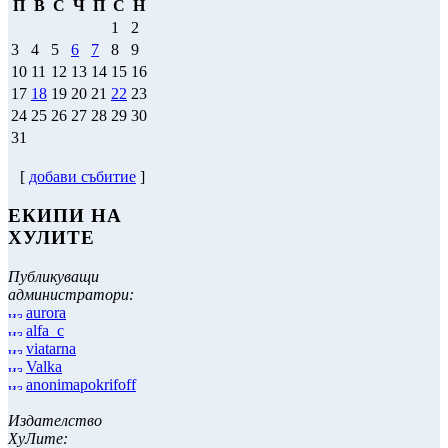
П
В
С
Ч
П
С
Н
1
2
3
4
5
6
7
8
9
10
11
12
13
14
15
16
17
18
19
20
21
22
23
24
25
26
27
28
29
30
31
[
добави събитие
]
ЕКИПИ НА
ХУЛИТЕ
Публикуващи
администратори:
aurora
alfa_c
viatarna
Valka
anonimapokrifoff
Издателство
ХуЛите: