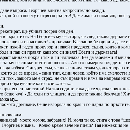
аде въпроса. Георгиев вдигна въпросително вежди.
а, кой и защо му е отрязал ръцете! Даже ако си спомняш, още сут
и.
 рекетират, ще убиват посред бял ден!
гърдите си. На Георгиев му се стори, че след такова дърпане ня
после ще ги изнасилват! - продължи Вълчанов без дори и да се из
кат, някой гаден прокурор и някой продажен съдия, които в комп
бода и пак си правят, каквото си знаят! Ебати и държавата!
аст минаха покрай тях и ги изгледаха. Без да забележи Вълчано
асът му се снижи почти до шепот. - Ако го намерим тоя, дето го 
на да избяга. Сигурен съм, че ще се почувствам удовлетворен от т
оито да се изрази. - един тип, един човек, който има смелостта д
ли пък , защото ме е страх, не съм правил и няма да направя нико
рно образувание като този....този....
ше притеснен наистина! На тия години така да се ядосва човек не 
го беше чул! - Да ходи по улиците и да трепе такива боклуци! Хи
мка му...
окото дръпване, беше изгоряла до края и го парна по пръстите.
а проверим!
 извинявай, моето момче, забравих! И, моля ти се, стига с това ”ш
 – Георгиев кимна. - Колко време вече не пиеш? Тая инжекция не