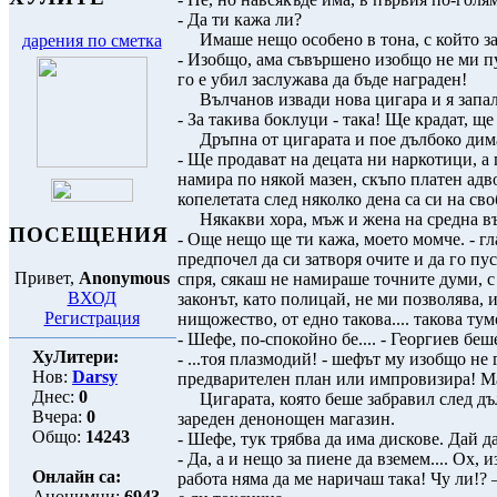
- Да ти кажа ли?
Имаше нещо особено в тона, с който зад
дарения по сметка
- Изобщо, ама съвършено изобщо не ми пук
го е убил заслужава да бъде награден!
Вълчанов извади нова цигара и я запал
- За такива боклуци - така! Ще крадат, ще
Дръпна от цигарата и пое дълбоко дима в 
- Ще продават на децата ни наркотици, а 
намира по някой мазен, скъпо платен адво
копелетата след няколко дена са си на сво
Някакви хора, мъж и жена на средна възр
ПОСЕЩЕНИЯ
- Още нещо ще ти кажа, моето момче. - гл
предпочел да си затворя очите и да го пус
Привет,
Anonymous
спря, сякаш не намираше точните думи, с к
ВХОД
законът, като полицай, не ми позволява, и
Регистрация
нищожество, от едно такова.... такова тумо
- Шефе, по-спокойно бе.... - Георгиев бе
ХуЛитери:
- ...тоя плазмодий! - шефът му изобщо не 
Нов:
Darsy
предварителен план или импровизира! Ма
Днес:
0
Цигарата, която беше забравил след дълб
Вчера:
0
зареден денонощен магазин.
Общо:
14243
- Шефе, тук трябва да има дискове. Дай д
- Да, а и нещо за пиене да вземем.... Ох,
Онлайн са:
работа няма да ме наричаш така! Чу ли!?
Анонимни:
6943