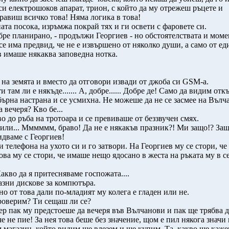
 си електрошоков апарат, трион, с който да му отрежеш ръцете и
равиш всичко това! Няма логика в това!
а посока, изръмжа покрай тях и ги освети с фаровете си.
бре планирано, - продължи Георгиев - но обстоятелствата и мом
 има предвид, че не е извършено от няколко души, а само от един.
в имаше някаква заповедна нотка.
а земята и вместо да отговори извади от джоба си GSM-а.
и там ли е някъде....... А, добре...... Добре де! Само да видим от
обърна настрана и се усмихна. Не можеше да не се засмее на Вълч
 вечеря? Кво бе...
до ръба на тротоара и се превиваше от беззвучен смях.
е хили... Мммммм, браво! Да не е някакъв празник?! Ми защо!? За
идваме с Георгиев!
елефона на ухото си и го затвори. На Георгиев му се стори, че
ва му се стори, че имаше нещо ядосано в жеста на ръката му в с
Какво да я притесняваме госпожата....
азни дискове за компютъра.
от това дали по-младият му колега е гладен или не.
проверим? Ти сещаш ли се?
ер пак му предстоеше да вечеря във Вълчанови и пак ще трябва
че не пие! За нея това беше без значение, щом е пил някога значи 
ям магазин, който видим ще влезем и ще купим. Та, какво ще каже