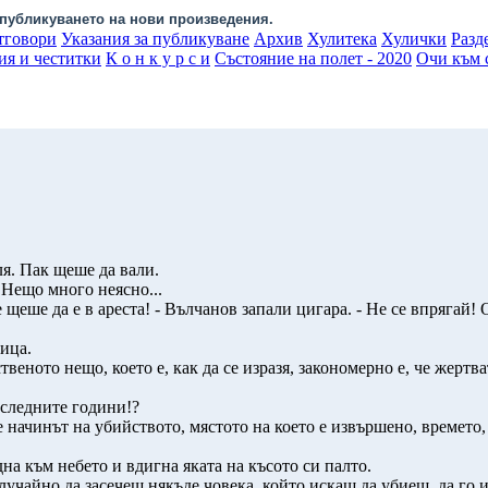
публикуването на нови произведения.
тговори
Указания за публикуване
Архив
Хулитека
Хулички
Разд
ия и честитки
К о н к у р с и
Състояние на полет - 2020
Очи към с
я. Пак щеше да вали.
 Нещо много неясно...
 щеше да е в ареста! - Вълчанов запали цигара. - Не се впрягай
ица.
твеното нещо, което е, как да се изразя, закономерно е, че жерт
последните години!?
е начинът на убийството, мястото на което е извършено, времето, 
 към небето и вдигна яката на късото си палто.
случайно да засечеш някъде човека, който искаш да убиеш, да го и