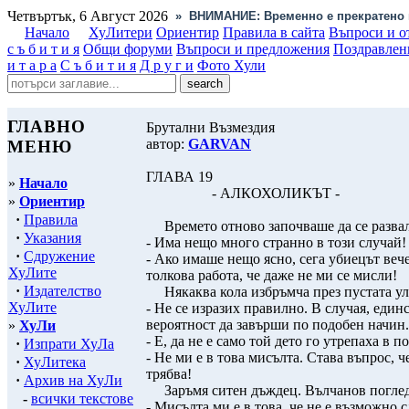
Четвъртък, 6 Август 2026
»
ВНИМАНИЕ: Временно е прекратено 
Начало
ХуЛитери
Ориентир
Правила в сайта
Въпроси и о
с ъ б и т и я
Общи форуми
Въпроси и предложения
Поздравлен
и т а р а
С ъ б и т и я
Д р у г и
Фото Хули
ГЛАВНО
Брутални Възмездия
автор:
GARVAN
МЕНЮ
ГЛАВА 19
»
Начало
- АЛКОХОЛИКЪТ -
»
Ориентир
·
Правила
Времето отново започваше да се развал
·
Указания
- Има нещо много странно в този случай!
·
Сдружение
- Ако имаше нещо ясно, сега убиецът вече
ХуЛите
толкова работа, че даже не ми се мисли!
·
Издателство
Някаква кола избръмча през пустата ул
ХуЛите
- Не се изразих правилно. В случая, единс
вероятност да завърши по подобен начин.
»
ХуЛи
- Е, да не е само той дето го утрепаха в 
·
Изпрати ХуЛа
- Не ми е в това мисълта. Става въпрос, ч
·
ХуЛитека
трябва!
·
Архив на ХуЛи
Заръмя ситен дъждец. Вълчанов погледна
-
всички текстове
- Мисълта ми е в това, че не е възможно 