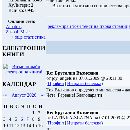
е ли токсична....
ХуЛитери:
2
Вратата на магазина ги приветства при 
Всичко:
6945
Онлайн сега:
рекламирай този текст на първа страниц
::
Albatros
::
Zaspal_Misir
»
още статистика
ЕЛЕКТРОННИ
КНИГИ
Re: Брутални Възмездия
от joy_angels на 07.01.2009 @ 20:11:30
КАЛЕНДАР
(
Профил
|
Изпрати бележка
)
Тоя Вълчанов определено ми харесва - дан
Чета, Гарване! Благодаря ти!
««
Август 2026
»»
П
В
С
Ч
П
С
Н
Re: Брутални Възмездия
1
2
от LATINKA-ZLATNA на 07.01.2009 @ 22
3
4
5
6
7
8
9
(
Профил
|
Изпрати бележка
)
10
11
12
13
14
15
16
!!!