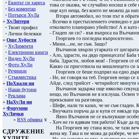
·
Екипът си хареса
това се оказва, че случайно носиш в себе
·
Без коментар
още куп неща, без които не можеш да нап
·
Потърси ХуЛа
Втори автомобил, но този път в обратнат
»
ХуЛитери
- Всичко в престъплението очевидно е до
отколкото планирано убийство! А и като се
·
Твоят профил
- Гладен ли си? - във въпроса на Вълчано
·
Лични бележки
Георгиев го погледна въпросително.
»
Още Хубости
- Миии....не, не съм. Защо?
·
ХуЛименти
Вълчанов хвърли угарката от цигарата н
·
Електронни книги
- Ало, здрасти, на дядо принцесата! Баба т
·
Видео ХуЛи
баба. Здрасти, любов моя! - Георгиев се 
·
Фото ХуЛи
Какво си приготвила на мишленцето си за
·
Речници
Георгиев се беше подпрял на едно дърво 
·
Стъкмистика
- Не, не говоря на теб. Георгиев нещо с
Айде, след трийсет - четирийсет минути 
»
ПоХвали ни
Вълчанов задържа още няколко секунди т
·
Наши бутони
нещо, но Вълчанов не я изслуша. Освен то
·
Реклама
прекъсване на разговора.
»
НаХуЛи ни
- Шефе, нали ти казах, че не съм гладен. 
»
Форумни
- Внучката поръча да и купя от някъде пр
ХуЛички
Явно Вълчанов не се вълнуваше особено 
»
RSS обмяна
- Хич не ги вдявам тия работи! Къде да 
На Георгиев му стана ясно, че тази веч
СДРУЖЕНИЕ
жена му. Така и не можа да разбере, че ве
ХУЛИТЕ
- Не, но навсякъде има, в първия по-гол