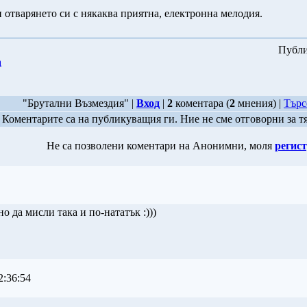
отварянето си с някаква приятна, електронна мелодия.
Публи
а
"Брутални Възмездия" |
Вход
|
2
коментара (
2
мнения) |
Търс
Коментарите са на публикуващия ги. Ние не сме отговорни за т
Не са позволени коментари на Анонимни, моля
регист
о да мисли така и по-нататък :)))
:36:54