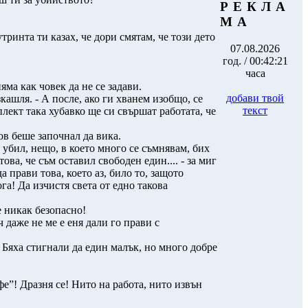
Р Е К Л А
М А
ринта ти казах, че дори смятам, че този дето
07.08.2026
год. / 00:42:21
часа
ма как човек да не се задави.
добави твой
кашля. - А после, ако ги хванем изобщо, се
текст
лект така хубавко ще си свършат работата, че
в беше започнал да вика.
е убил, нещо, в което много се съмнявам, бих
ова, че съм оставил свободен един.... - за миг
а прави това, което аз, било то, защото
га! Да изчистя света от едно такова
е никак безопасно!
ч даже не ме е еня дали го прави с
 Бяха стигнали да един малък, но много добре
ефе”! Дразня се! Нито на работа, нито извън