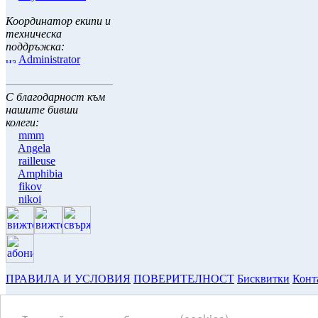
Координатор екипи и
техническа
поддръжка:
Administrator
С благодарност към
нашите бивши
колеги:
mmm
Angela
railleuse
Amphibia
fikov
nikoi
ПРАВИЛА И УСЛОВИЯ
ПОВЕРИТЕЛНОСТ
Бисквитки
Конт
Copyright © 2003-2026 ~ www.hulite.net ~ всички права запазени
Текстовете и тяхното съдържание са притежание и отговорност