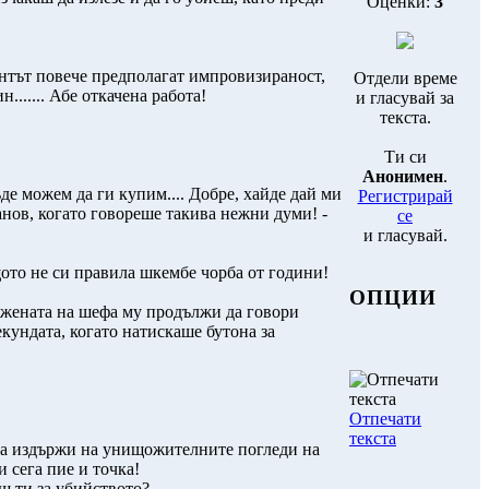
Оценки:
3
ентът повече предполагат импровизираност,
Отдели време
...... Абе откачена работа!
и гласувай за
текста.
Ти си
Анонимен
.
къде можем да ги купим.... Добре, хайде дай ми
Регистрирай
анов, когато говореше такива нежни думи! -
се
и гласувай.
щото не си правила шкембе чорба от години!
ОПЦИИ
 жената на шефа му продължи да говори
екундата, когато натискаше бутона за
Отпечати
текста
 да издържи на унищожителните погледи на
и сега пие и точка!
ш ти за убийството?