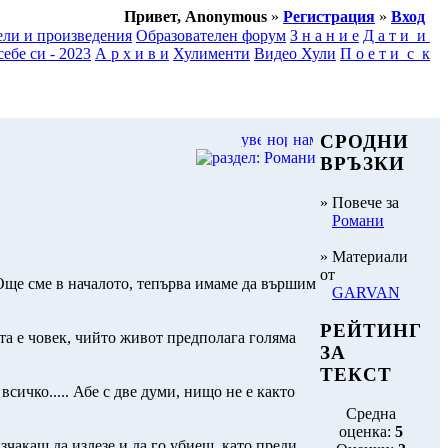
Привет, Anonymous
»
Регистрация
»
Вход
ели и произведения
Образователен форум
З н а н и е
Д а т и и
ебе си - 2023
А р х и в и
Хулименти
Видео Хули
П о е т и с к
СРОДНИ
ВРЪЗКИ
» Повече за
Романи
» Материали
от
! Още сме в началото, тепърва имаме да вършим
GARVAN
РЕЙТИНГ
вата е човек, чийто живот предполага голяма
ЗА
ТЕКСТ
всичко..... Абе с две думи, нищо не е както
Средна
оценка:
5
зчакаш да излезе и да го убиеш, като преди