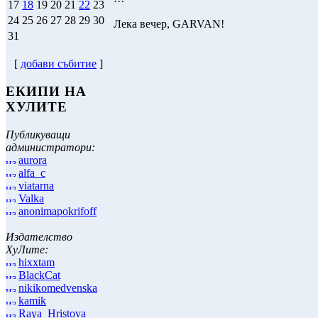
17
18
19
20
21
22
23
24
25
26
27
28
29
30
Лека вечер, GARVAN!
31
[
добави събитие
]
ЕКИПИ НА
ХУЛИТЕ
Публикуващи
администратори:
aurora
alfa_c
viatarna
Valka
anonimapokrifoff
Издателство
ХуЛите:
hixxtam
BlackCat
nikikomedvenska
kamik
Raya_Hristova