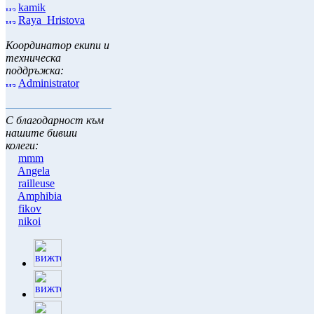
kamik
Raya_Hristova
Координатор екипи и
техническа
поддръжка:
Administrator
С благодарност към
нашите бивши
колеги:
mmm
Angela
railleuse
Amphibia
fikov
nikoi