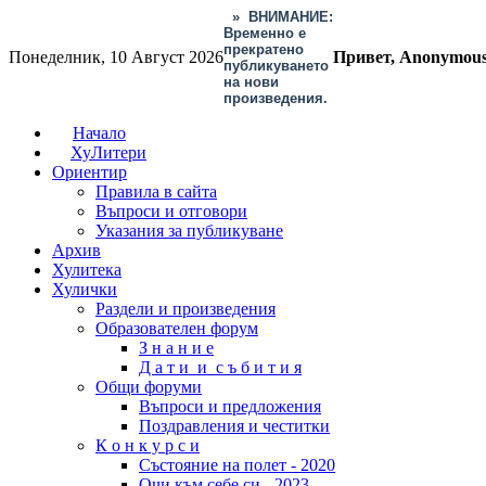
»
ВНИМАНИЕ:
Временно е
прекратено
Понеделник, 10 Август 2026
Привет, Anonymou
публикуването
на нови
произведения.
Начало
ХуЛитери
Ориентир
Правила в сайта
Въпроси и отговори
Указания за публикуване
Архив
Хулитека
Хулички
Раздели и произведения
Образователен форум
З н а н и е
Д а т и и с ъ б и т и я
Общи форуми
Въпроси и предложения
Поздравления и честитки
К о н к у р с и
Състояние на полет - 2020
Очи към себе си - 2023