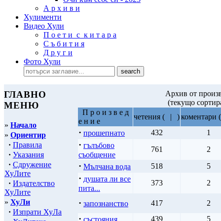
А р х и в и
Хулименти
Видео Хули
П о е т и с к и т а р а
С ъ б и т и я
Д р у г и
Фото Хули
ГЛАВНО
Архив от произв
(текущо сортир
МЕНЮ
П р о и з в е д
четения
(
|
)
коментари
(
е н и е
»
Начало
·
432
1
прошепнато
»
Ориентир
·
·
Правила
гълъбово
761
2
·
Указания
съобщение
·
Сдружение
·
518
5
Мълчана вода
ХуЛите
·
душата ли все
373
2
·
Издателство
пита...
ХуЛите
»
ХуЛи
·
417
2
запознанство
·
Изпрати ХуЛа
·
439
5
състояния