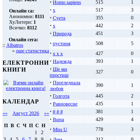
·
515
1
Homo sapiens
·
517
3
x
Онлайн са:
Анонимни:
8111
·
355
0
Суета
ХуЛитери:
1
·
442
2
х
Всичко:
8112
·
451
3
Природа
Онлайн сега:
·
508
5
пустиня
::
Albatros
»
още статистика
·
427
0
x x x
·
393
1
Надежда
ЕЛЕКТРОННИ
·
КНИГИ
Ще ми
327
0
простиш
·
Прогледнала
390
1
любов
·
445
2
Голгота
КАЛЕНДАР
·
435
1
Равновесие
·
381
1
# # #
««
Август 2026
»»
·
429
4
Вина
П
В
С
Ч
П
С
Н
·
778
3
Miss U
1
2
·
312
0
3
4
5
6
7
8
9
Дим