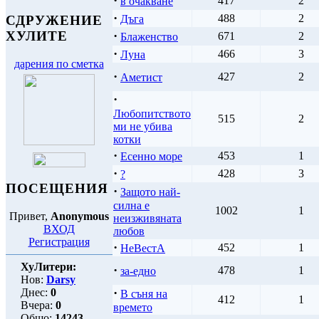
·
417
2
в очакване
·
488
2
Дъга
СДРУЖЕНИЕ
·
ХУЛИТЕ
671
2
Блаженство
·
466
3
Луна
дарения по сметка
·
427
2
Аметист
·
Любопитството
515
2
ми не убива
котки
·
453
1
Есенно море
·
428
3
?
ПОСЕЩЕНИЯ
·
Защото най-
силна е
1002
1
Привет,
Anonymous
неизживяната
ВХОД
любов
Регистрация
·
452
1
НеВестА
ХуЛитери:
·
478
1
за-едно
Нов:
Darsy
·
Днес:
0
В съня на
412
1
Вчера:
0
времето
Общо:
14243