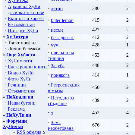
·
ХуЛитека
·
Архив на ХуЛи
·
386
2
лятно
-
всички текстове
·
Екипът си хареса
·
415
2
bitter lemon
·
Без коментар
·
422
2
несън
·
Потърси ХуЛа
»
ХуЛитери
·
412
2
без адресат
·
Твоят профил
·
428
1
vvv
·
Лични бележки
·
прелъстена
»
Още Хубости
453
2
тишина
·
ХуЛименти
·
448
2
Загуба
·
Електронни книги
·
Видео ХуЛи
·
414
1
понякога
·
Фото ХуЛи
·
·
Речници
Ретроспекция
450
2
в мъгла
·
Стъкмистика
»
ПоХвали ни
·
Негодно за
439
2
·
Наши бутони
сбъдване
·
Реклама
·
452
4
x
»
НаХуЛи ни
»
Форумни
·
Земя
676
2
ХуЛички
необетована
»
RSS обмяна