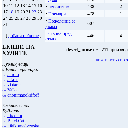
10
11
12
13
14
15
16
·
438
2
непонятно
17
18
19
20
21
22
23
·
478
1
Ноември
24
25
26
27
28
29
30
·
Пожелание за
607
1
31
двама
·
стъпка пред
446
4
[
добави събитие
]
стъпка
ЕКИПИ НА
desert_inrose
има
211
произвед
ХУЛИТЕ
виж и всички к
Публикуващи
администратори:
aurora
alfa_c
viatarna
Valka
anonimapokrifoff
Издателство
ХуЛите:
hixxtam
BlackCat
nikikomedvenska