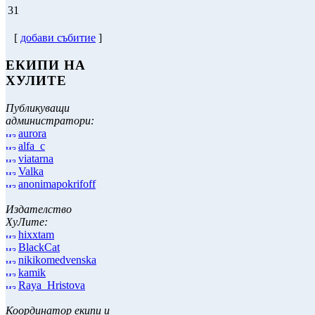
31
[
добави събитие
]
ЕКИПИ НА
ХУЛИТЕ
Публикуващи
администратори:
aurora
alfa_c
viatarna
Valka
anonimapokrifoff
Издателство
ХуЛите:
hixxtam
BlackCat
nikikomedvenska
kamik
Raya_Hristova
Координатор екипи и