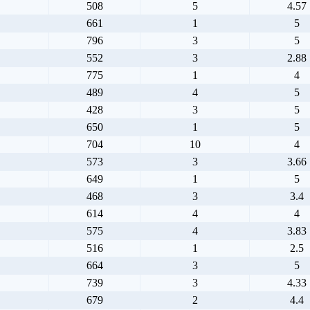
508
5
4.57
661
1
5
796
3
5
552
3
2.88
775
1
4
489
4
5
428
3
5
650
1
5
704
10
4
573
3
3.66
649
1
5
468
3
3.4
614
4
4
575
4
3.83
516
1
2.5
664
3
5
739
3
4.33
679
2
4.4