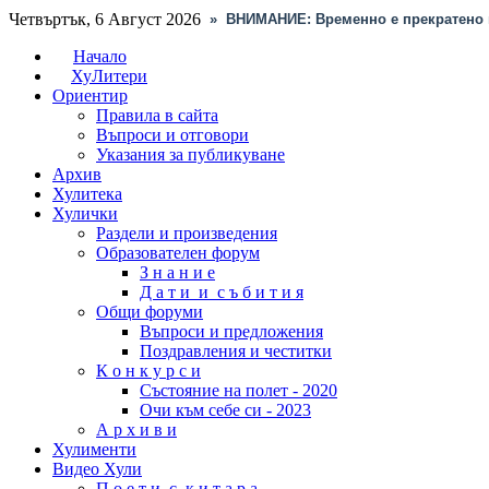
Четвъртък, 6 Август 2026
»
ВНИМАНИЕ: Временно е прекратено 
Начало
ХуЛитери
Ориентир
Правила в сайта
Въпроси и отговори
Указания за публикуване
Архив
Хулитека
Хулички
Раздели и произведения
Образователен форум
З н а н и е
Д а т и и с ъ б и т и я
Общи форуми
Въпроси и предложения
Поздравления и честитки
К о н к у р с и
Състояние на полет - 2020
Очи към себе си - 2023
А р х и в и
Хулименти
Видео Хули
П о е т и с к и т а р а