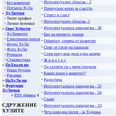
·
Интелектуален сблъсък - 2
·
Без коментар
·
·
Потърси ХуЛа
Пропуснах нещо за сластта
»
ХуЛитери
·
Страст и сласт
·
Твоят профил
·
Интелектуален сблъсък -1
·
Лични бележки
·
Интелектуалната парадигма - 36
»
Още Хубости
·
·
ХуЛименти
Бях на времето дървар
·
Електронни книги
·
Общност, спряна от развитие
·
Видео ХуЛи
·
Сняг се стеле на парцали
·
Фото ХуЛи
·
Спря пред моя двор едно момче
·
Речници
·
·
Стъкмистика
Ж и в о т ъ т
»
ПоХвали ни
·
Ти сълзите си с мене сподели
·
Наши бутони
·
Какво нещо е животът?
·
Реклама
·
Радостина
»
НаХуЛи ни
·
»
Форумни
Интелектуалната парадигма - 35
ХуЛички
·
Интелектуалната парадигма - 34
»
RSS обмяна
·
Срам!
СДРУЖЕНИЕ
·
Интелектуалната парадигма - 33
ХУЛИТЕ
·
Чета народна песен - за Тодорка