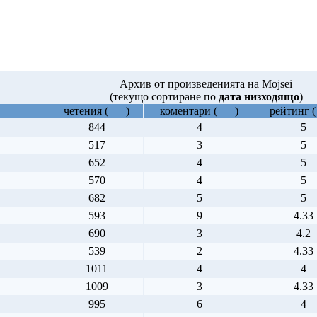
Архив от произведенията на Mojsei
(текущо сортиране по
дата низходящо
)
четения
(
|
)
коментари
(
|
)
рейтинг
(
844
4
5
517
3
5
652
4
5
570
4
5
682
5
5
593
9
4.33
690
3
4.2
539
2
4.33
1011
4
4
1009
3
4.33
995
6
4