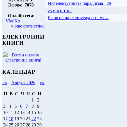
·
Интелектуалната парадигма - 29
Всичко:
7078
·
Ж и в о т ъ т
Онлайн сега:
·
Решителна, копнееща и няма…
::
VladKo
»
още статистика
ЕЛЕКТРОННИ
КНИГИ
КАЛЕНДАР
««
Август 2026
»»
П
В
С
Ч
П
С
Н
1
2
3
4
5
6
7
8
9
10
11
12
13
14
15
16
17
18
19
20
21
22
23
24
25
26
27
28
29
30