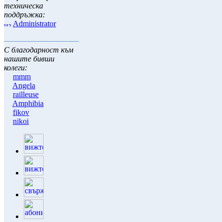
техническа
поддръжка:
Administrator
С благодарност към
нашите бивши
колеги:
mmm
Angela
railleuse
Amphibia
fikov
nikoi