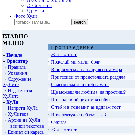
С ъ б и т и я
Д р у г и
Фото Хули
ГЛАВНО
МЕНЮ
П р о и з в е д е н и е
·
Ж и в о т ъ т
»
Начало
»
Ориентир
·
Пожелай ми мили, бряг
·
Правила
·
В периметъра на нарушената мяра
·
Указания
·
Притеснен от предстоящата раздяла
·
Сдружение
·
ХуЛите
Спасил съм те от теб самата
·
Издателство
·
Ще можеш ли любима, да простиш?
ХуЛите
·
Потънал в общия ни всеобят
»
ХуЛи
·
С теб и в този миг, аз вдигам тост
·
Изпрати ХуЛа
·
·
ХуЛитека
Интелектуален сблъсък - 3
·
Архив на ХуЛи
·
Сибила
-
всички текстове
·
Ж и в о т ъ т
·
Екипът си хареса