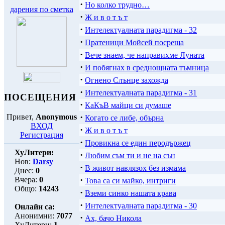
·
Но колко трудно…
дарения по сметка
·
Ж и в о т ъ т
·
Интелектуалната парадигма - 32
·
Пратеници Мойсей посреща
·
Вече знаем, че направихме Луната
·
И побягнах в среднощната тъмница
·
Огнено Слънце захожда
·
Интелектуалната парадигма - 31
ПОСЕЩЕНИЯ
·
КаКъВ майци си думаше
·
Привет,
Anonymous
Когато се либе, обърна
ВХОД
·
Ж и в о т ъ т
Регистрация
·
Провикна се един перодържец
ХуЛитери:
·
Любим съм ти и не на сън
Нов:
Darsy
·
В живот навлязох без измама
Днес:
0
·
Вчера:
0
Това са си майко, интриги
Общо:
14243
·
Вземи синко нашата крава
·
Интелектуалната парадигма - 30
Онлайн са:
Анонимни:
7077
·
Ах, бачо Никола
ХуЛитери:
1