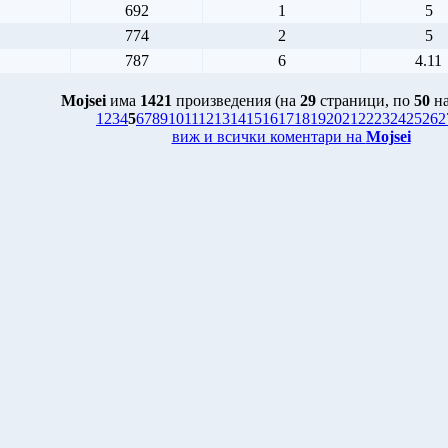
692
1
5
774
2
5
787
6
4.11
Mojsei
има
1421
произведения (на
29
страници, по
50
на
1
2
3
4
5
6
7
8
9
10
11
12
13
14
15
16
17
18
19
20
21
22
23
24
25
26
2
виж и всички коментари на
Mojsei