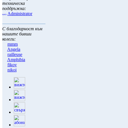
техническа
поддръжка:
Administrator
С благодарност към
нашите бивши
колеги:
mmm
Angela
railleuse
Amphibia
fikov
nikoi