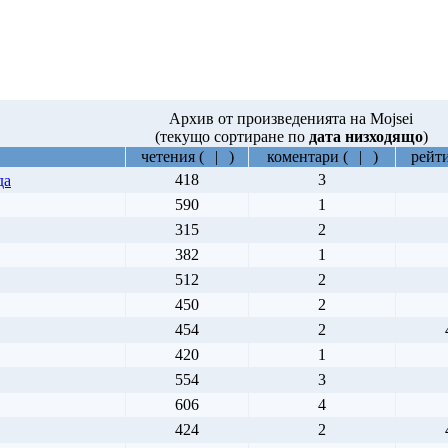
Архив от произведенията на Mojsei
(текущо сортиране по
дата низходящо
)
четения
(
|
)
коментари
(
|
)
рейт
418
3
да
590
1
315
2
382
1
512
2
450
2
454
2
420
1
554
3
606
4
424
2