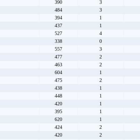
390
3
484
3
394
1
437
1
527
4
338
0
557
3
477
2
463
2
604
1
475
2
438
1
448
1
420
1
395
1
620
1
424
2
420
2