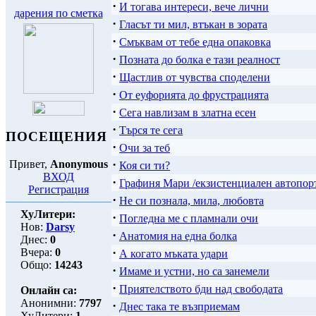
·
И тогава интереси, вече лични
дарения по сметка
·
Гласът ти мил, втъкан в зората
·
Смъквам от тебе една опаковка
·
Позната до болка е тази реалност
·
Щастлив от чувства споделени
·
От еуфорията до фрустрацията
·
Сега навлизам в златна есен
·
Търся те сега
ПОСЕЩЕНИЯ
·
Очи за теб
·
Привет,
Anonymous
Коя си ти?
ВХОД
·
Графиня Мари /екзистенциален автопорт
Регистрация
·
Не си познала, мила, любовта
ХуЛитери:
·
Погледна ме с пламнали очи
Нов:
Darsy
·
Анатомия на една болка
Днес:
0
·
Вчера:
0
А когато мъката удари
Общо:
14243
·
Имаме и устни, но са занемели
·
Приятелството бди над свободата
Онлайн са:
Анонимни:
7797
·
Днес така те възприемам
ХуЛитери:
1