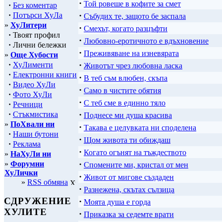
·
Той ровеше в кофите за смет
·
Без коментар
·
·
Потърси ХуЛа
Събудих те, защото бе заспала
»
ХуЛитери
·
Смехът, когато разцъфти
·
Твоят профил
·
Любовно-еротичното е вдъхновение
·
Лични бележки
·
Преживяване на изневярата
»
Още Хубости
·
·
ХуЛименти
Животът чрез любовна ласка
·
Електронни книги
·
В теб съм влюбен, скъпа
·
Видео ХуЛи
·
Само в чистите обятия
·
Фото ХуЛи
·
С теб сме в единно тяло
·
Речници
·
·
Стъкмистика
Поднесе ми душа красива
»
ПоХвали ни
·
Такава е целувката ни споделена
·
Наши бутони
·
Щом живота ти обиждаш
·
Реклама
·
Когато огънят на тъждеството
»
НаХуЛи ни
·
»
Форумни
Спомените ми, кристал от мен
ХуЛички
·
Живот от мигове създаден
»
RSS обмяна
·
Разнежена, скътах сълзица
СДРУЖЕНИЕ
·
Моята душа е горда
ХУЛИТЕ
·
Приказка за седемте врати