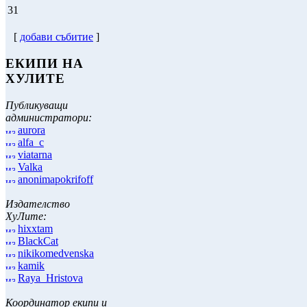
31
[
добави събитие
]
ЕКИПИ НА
ХУЛИТЕ
Публикуващи
администратори:
aurora
alfa_c
viatarna
Valka
anonimapokrifoff
Издателство
ХуЛите:
hixxtam
BlackCat
nikikomedvenska
kamik
Raya_Hristova
Координатор екипи и