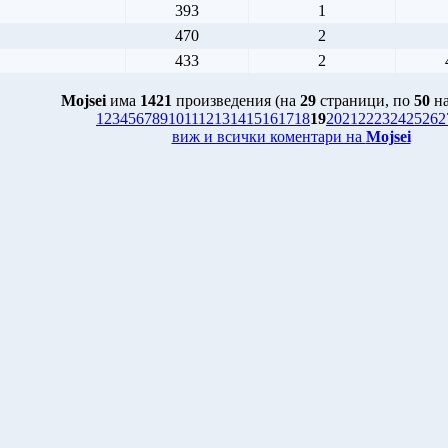
393
1
470
2
433
2
Mojsei
има
1421
произведения (на
29
страници, по
50
на
1
2
3
4
5
6
7
8
9
10
11
12
13
14
15
16
17
18
19
20
21
22
23
24
25
26
2
виж и всички коментари на
Mojsei