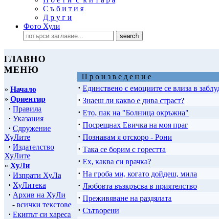
С ъ б и т и я
Д р у г и
Фото Хули
ГЛАВНО
МЕНЮ
П р о и з в е д е н и е
·
Единствено с емоциите се влиза в заблу
»
Начало
»
Ориентир
·
Знаеш ли какво е дива страст?
·
Правила
·
Ето, пак на "Болница окръжна"
·
Указания
·
Посрещнах Евичка на моя праг
·
Сдружение
·
ХуЛите
Познавам я отскоро - Рони
·
Издателство
·
Така се борим с горестта
ХуЛите
·
Ех, каква си врачка?
»
ХуЛи
·
На гроба ми, когато дойдеш, мила
·
Изпрати ХуЛа
·
·
ХуЛитека
Любовта възкръсва в приятелство
·
Архив на ХуЛи
·
Преживяване на раздялата
-
всички текстове
·
Сътворени
·
Екипът си хареса