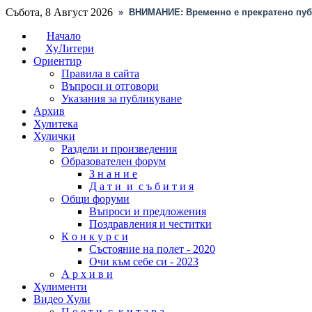
Събота, 8 Август 2026
»
ВНИМАНИЕ: Временно е прекратено пуб
Начало
ХуЛитери
Ориентир
Правила в сайта
Въпроси и отговори
Указания за публикуване
Архив
Хулитека
Хулички
Раздели и произведения
Образователен форум
З н а н и е
Д а т и и с ъ б и т и я
Общи форуми
Въпроси и предложения
Поздравления и честитки
К о н к у р с и
Състояние на полет - 2020
Очи към себе си - 2023
А р х и в и
Хулименти
Видео Хули
П о е т и с к и т а р а