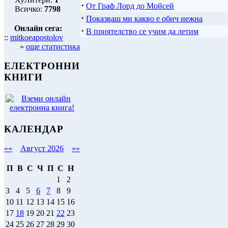
·
От Граф Лорд до Мойсей
Всичко:
7798
·
Показваш ми какво е обич нежна
Онлайн сега:
·
В приятелство се учим да летим
::
mitkoeapostolov
»
още статистика
ЕЛЕКТРОННИ
КНИГИ
КАЛЕНДАР
««
Август 2026
»»
П
В
С
Ч
П
С
Н
1
2
3
4
5
6
7
8
9
10
11
12
13
14
15
16
17
18
19
20
21
22
23
24
25
26
27
28
29
30