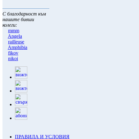
С благодарност към
нашите бивши
колеги:
mmm
Angela
railleuse
Amphibia
fikov
nikoi
ПРАВИЛА И УСЛОВИЯ