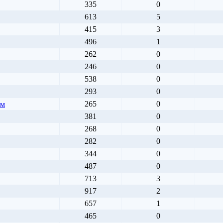
335
0
613
5
415
3
496
1
262
0
246
0
538
0
293
0
265
0
ъм
381
0
268
0
282
0
344
0
487
0
713
3
917
2
657
1
465
0