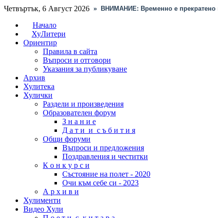
Четвъртък, 6 Август 2026
»
ВНИМАНИЕ: Временно е прекратено 
Начало
ХуЛитери
Ориентир
Правила в сайта
Въпроси и отговори
Указания за публикуване
Архив
Хулитека
Хулички
Раздели и произведения
Образователен форум
З н а н и е
Д а т и и с ъ б и т и я
Общи форуми
Въпроси и предложения
Поздравления и честитки
К о н к у р с и
Състояние на полет - 2020
Очи към себе си - 2023
А р х и в и
Хулименти
Видео Хули
П о е т и с к и т а р а