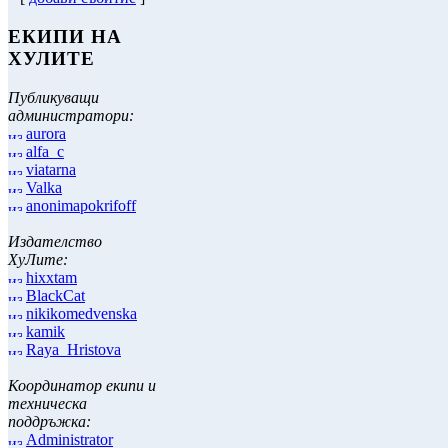
ЕКИПИ НА
ХУЛИТЕ
Публикуващи
администратори:
aurora
alfa_c
viatarna
Valka
anonimapokrifoff
Издателство
ХуЛите:
hixxtam
BlackCat
nikikomedvenska
kamik
Raya_Hristova
Координатор екипи и
техническа
поддръжка:
Administrator