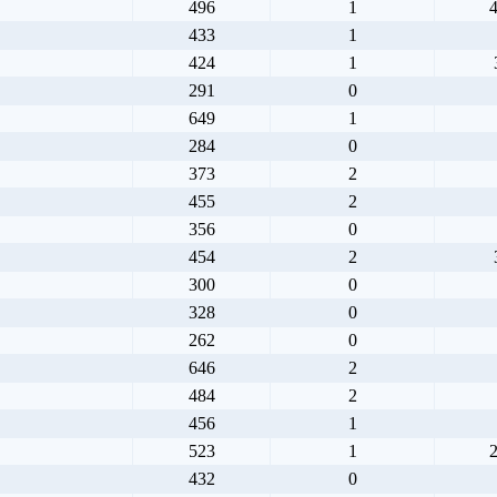
496
1
4
433
1
424
1
291
0
649
1
284
0
373
2
455
2
356
0
454
2
300
0
328
0
262
0
646
2
484
2
456
1
523
1
2
432
0