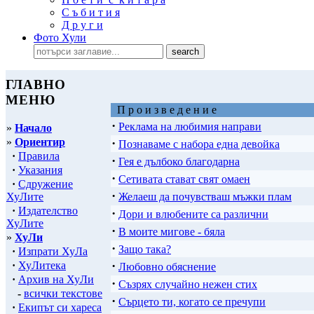
С ъ б и т и я
Д р у г и
Фото Хули
ГЛАВНО
МЕНЮ
П р о и з в е д е н и е
·
Реклама на любимия направи
»
Начало
»
Ориентир
·
Познаваме с набора една девойка
·
Правила
·
Гея е дълбоко благодарна
·
Указания
·
Сетивата стават свят омаен
·
Сдружение
·
ХуЛите
Желаеш да почувстваш мъжки плам
·
Издателство
·
Дори и влюбените са различни
ХуЛите
·
В моите мигове - бяла
»
ХуЛи
·
Защо така?
·
Изпрати ХуЛа
·
·
ХуЛитека
Любовно обяснение
·
Архив на ХуЛи
·
Съзрях случайно нежен стих
-
всички текстове
·
Сърцето ти, когато се пречупи
·
Екипът си хареса