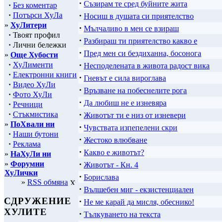
·
Съзирам те сред буйните жита
·
Без коментар
·
·
Потърси ХуЛа
Носиш в душата си приятелство
»
ХуЛитери
·
Мълчаливо в мен се взираш
·
Твоят профил
·
Разбираш ти приятелство какво е
·
Лични бележки
·
Пред мен си бездиханна, босонога
»
Още Хубости
·
·
ХуЛименти
Несподелената в живота радост вика
·
Електронни книги
·
Гневът е сила вироглава
·
Видео ХуЛи
·
Връзване на побеснелите рога
·
Фото ХуЛи
·
Да любиш не е изневяра
·
Речници
·
·
Стъкмистика
Животът ти е низ от изневери
»
ПоХвали ни
·
Чувствата изпепелени скри
·
Наши бутони
·
Жестоко влюбване
·
Реклама
·
Какво е животът?
»
НаХуЛи ни
·
»
Форумни
Животът - Кн. 4
ХуЛички
·
Борислава
»
RSS обмяна
·
Вълшебен миг - екзистенциален
СДРУЖЕНИЕ
·
Не ме карай да мисля, обеснико!
ХУЛИТЕ
·
Тълкуването на текста