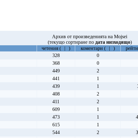
Архив от произведенията на Mojsei
(текущо сортиране по
дата низходящо
)
четения
(
|
)
коментари
(
|
)
рейти
328
0
368
0
449
2
441
1
439
1
408
2
411
2
609
1
473
1
4
615
1
544
2
3