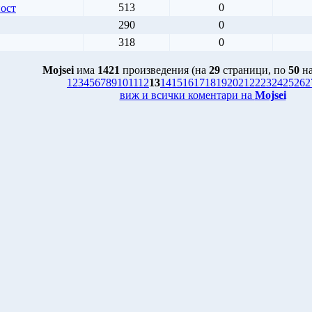
513
0
ност
290
0
318
0
Mojsei
има
1421
произведения (на
29
страници, по
50
на
1
2
3
4
5
6
7
8
9
10
11
12
13
14
15
16
17
18
19
20
21
22
23
24
25
26
2
виж и всички коментари на
Mojsei