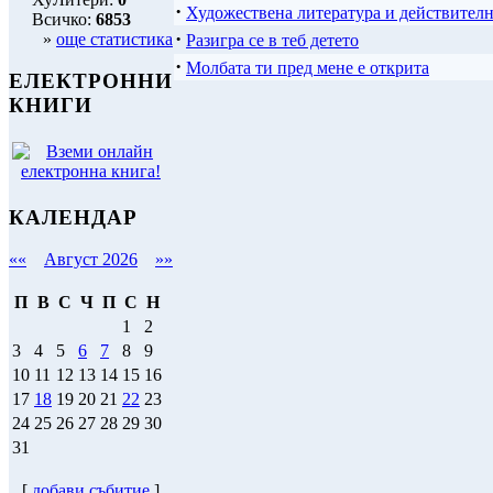
·
Художествена литература и действител
Всичко:
6853
·
»
още статистика
Разигра се в теб детето
·
Молбата ти пред мене е открита
ЕЛЕКТРОННИ
КНИГИ
КАЛЕНДАР
««
Август 2026
»»
П
В
С
Ч
П
С
Н
1
2
3
4
5
6
7
8
9
10
11
12
13
14
15
16
17
18
19
20
21
22
23
24
25
26
27
28
29
30
31
[
добави събитие
]