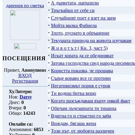
·
А дърветата, напъпили
дарения по сметка
·
Тръгвайки от себе си
·
Случайният поет е взет на заем
·
Мойта малка Фабиела
·
Злото, пуснато в обръщение
·
Текущата природа на живота изучавам
·
Ж и в о т ъ т ( Кн. 3, част 5)
·
Искат хората да се обединяват
ПОСЕЩЕНИЯ
·
Затова господства сред народа песимиз
·
Привет,
Anonymous
Користта показва, че прощава
ВХОД
·
Сърце кораво все се противи
Регистрация
·
Негативизмът порив е суров
ХуЛитери:
·
Ти водиш битка вещо
Нов:
Darsy
·
Когато разсъждаваш върху някой факт
Днес:
0
·
Вчера:
0
Обичам лъчезарната ти тишина
Общо:
14243
·
Вдигна го и страстно го заби
·
Виждам, бягаща жена
Онлайн са:
Анонимни:
6853
·
Този път, от любовта различен
ХуЛитери:
0