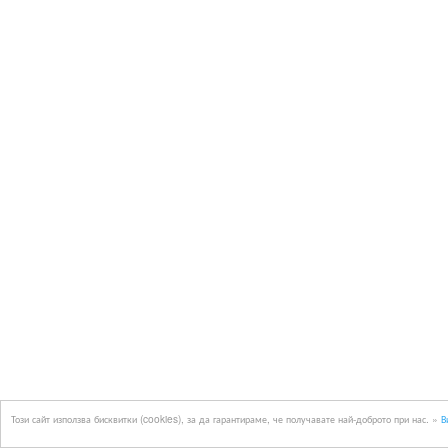
Този сайт използва бисквитки (cookies), за да гарантираме, че получавате най-доброто при нас. »
В