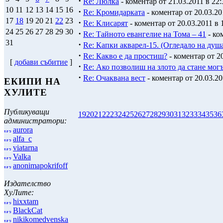
·
Re: Люлка
- коментар от 21.03.2011 в 22:
10
11
12
13
14
15
16
·
Re: Кромидарката
- коментар от 20.03.20
17
18
19
20
21
22
23
·
Re: Клисарят
- коментар от 20.03.2011 в 
24
25
26
27
28
29
30
·
Re: Тайното евангелие на Тома – 41
- ко
31
·
Re: Капки акварел-15. (Огледало на душ
·
Re: Какво е да простиш?
- коментар от 20
[
добави събитие
]
·
Re: Ако позволиш на злото да стане мог
·
Re: Очаквана вест
- коментар от 20.03.20
ЕКИПИ НА
ХУЛИТЕ
Публикуващи
19
20
21
22
23
24
25
26
27
28
29
30
31
32
33
34
35
36
администратори:
aurora
alfa_c
viatarna
Valka
anonimapokrifoff
Издателство
ХуЛите:
hixxtam
BlackCat
nikikomedvenska