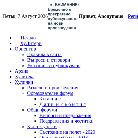
»
ВНИМАНИЕ:
Временно е
прекратено
Петък, 7 Август 2026
Привет, Anonymous
»
Рег
публикуването
на нови
произведения.
Начало
ХуЛитери
Ориентир
Правила в сайта
Въпроси и отговори
Указания за публикуване
Архив
Хулитека
Хулички
Раздели и произведения
Образователен форум
З н а н и е
Д а т и и с ъ б и т и я
Общи форуми
Въпроси и предложения
Поздравления и честитки
К о н к у р с и
Състояние на полет - 2020
Очи към себе си - 2023