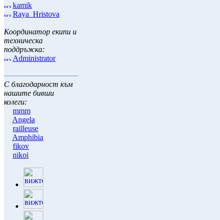
kamik
Raya_Hristova
Координатор екипи и
техническа
поддръжка:
Administrator
С благодарност към
нашите бивши
колеги:
mmm
Angela
railleuse
Amphibia
fikov
nikoi