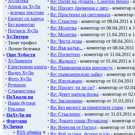
·
ХуЛитека
·
Re: Пътят на Душата - Сонетен Венец
- 
·
Архив на ХуЛи
·
Re: Пролет, бременна с лято
- коментар о
-
всички текстове
·
Re: Пръстенът на светлината
- коментар 
·
Екипът си хареса
·
Re: Страстно
- коментар от 08.04.2011 в 
·
Без коментар
·
Re: Молитва
- коментар от 08.04.2011 в 1
·
Потърси ХуЛа
·
Re: Молитва
- коментар от 11.04.2011 в 1
»
ХуЛитери
·
Re: Чиста душа
- коментар от 08.04.2011 
·
Твоят профил
·
Re: Във кадър...
- коментар от 08.04.2011 
·
Лични бележки
·
Re: Посветено
- коментар от 11.04.2011 в
»
Още Хубости
·
·
ХуЛименти
Re: Жадност
- коментар от 01.04.2011 в 1
·
Електронни книги
·
Re: Първоаприлски консенсус
- коментар
·
Видео ХуЛи
·
Re: първоаприлско хайку
- коментар от 0
·
Фото ХуЛи
·
Re: Изплъзване
- коментар от 01.04.2011 
·
Речници
·
Re: Пролет, ти ли си?
- коментар от 02.04
·
Стъкмистика
·
Re: Девет наръча болка
- коментар от 02.
»
ПоХвали ни
·
Re: Заклинание
- коментар от 31.03.2011 
·
Наши бутони
·
Re: Без милост за приятелите стари
- ком
·
Реклама
·
Re: Стъклопис
- коментар от 31.03.2011 в
»
НаХуЛи ни
·
Re: Докато спиш /Редакция/
- коментар о
»
Форумни
ХуЛички
·
Re: Вересия от Господ
- коментар от 18.0
»
RSS обмяна
·
Re: Кей за грък, бузуки и узо
- коментар о