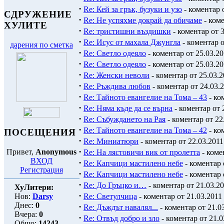
·
Re: Кей за грък, бузуки и узо
- коментар о
СДРУЖЕНИЕ
·
Re: Не успяхме докрай да обичаме
- коме
ХУЛИТЕ
·
Re: тристишни въздишки
- коментар от 3
·
Re: Исус от махала Джунгла
- коментар о
дарения по сметка
·
Re: Светло одеяло
- коментар от 25.03.20
·
Re: Светло одеяло
- коментар от 25.03.20
·
Re: Женски неволи
- коментар от 25.03.2
·
Re: Ръждива любов
- коментар от 24.03.2
·
Re: Тайното евангелие на Тома – 43
- ко
·
Re: Няма къде да се върна
- коментар от 
·
Re: Събуждането на Рая
- коментар от 22
·
Re: Тайното евангелие на Тома – 42
- ко
ПОСЕЩЕНИЯ
·
Re: Миниатюри
- коментар от 22.03.2011
·
Привет,
Anonymous
Re: На лястовичи вик от пролетта
- коме
ВХОД
·
Re: Капчици мастилено небе
- коментар 
Регистрация
·
Re: Капчици мастилено небе
- коментар 
·
Re: До Гръцко и…
- коментар от 21.03.20
ХуЛитери:
·
Нов:
Darsy
Re: Светулчица
- коментар от 21.03.2011 
Днес:
0
·
Re: Дъждът навалял...
- коментар от 21.03
Вчера:
0
·
Re: Отвъд добро и зло
- коментар от 21.0
Общо:
14243