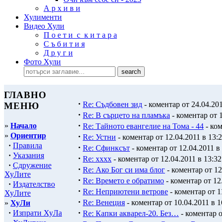
А р х и в и
Хулименти
Видео Хули
П о е т и с к и т а р а
С ъ б и т и я
Д р у г и
Фото Хули
ГЛАВНО
·
Re: Съдбовен зид
- коментар от 24.04.201
МЕНЮ
·
Re: В сърцето на пламъка
- коментар от 1
·
»
Начало
Re: Тайното евангелие на Тома - 44
- ком
»
Ориентир
·
Re: Устни
- коментар от 12.04.2011 в 13:
·
Правила
·
Re: Сфинксът
- коментар от 12.04.2011 в
·
Указания
·
Re: хххх
- коментар от 12.04.2011 в 13:32
·
Сдружение
·
Re: Ако Бог си има блог
- коментар от 12
ХуЛите
·
Re: Времето е обратимо
- коментар от 12
·
Издателство
·
Re: Неприютени ветрове
- коментар от 1
ХуЛите
·
Re: Венеция
- коментар от 10.04.2011 в 1
»
ХуЛи
·
·
Изпрати ХуЛа
Re: Капки акварел-20. Без…
- коментар о