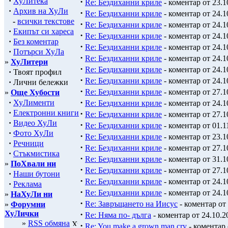
·
ХуЛитека
·
Re: Бездиханни криле
- коментар от 23.1
·
Архив на ХуЛи
·
Re: Бездиханни криле
- коментар от 24.1
-
всички текстове
·
Re: Бездиханни криле
- коментар от 24.1
·
Екипът си хареса
·
Re: Бездиханни криле
- коментар от 24.1
·
Без коментар
·
Re: Бездиханни криле
- коментар от 24.1
·
Потърси ХуЛа
·
Re: Бездиханни криле
- коментар от 24.1
»
ХуЛитери
·
Re: Бездиханни криле
- коментар от 24.1
·
Твоят профил
·
Re: Бездиханни криле
- коментар от 24.1
·
Лични бележки
·
Re: Бездиханни криле
- коментар от 27.1
»
Още Хубости
·
·
ХуЛименти
Re: Бездиханни криле
- коментар от 24.1
·
Електронни книги
·
Re: Бездиханни криле
- коментар от 27.1
·
Видео ХуЛи
·
Re: Бездиханни криле
- коментар от 01.1
·
Фото ХуЛи
·
Re: Бездиханни криле
- коментар от 23.1
·
Речници
·
Re: Бездиханни криле
- коментар от 27.1
·
Стъкмистика
·
Re: Бездиханни криле
- коментар от 31.1
»
ПоХвали ни
·
Re: Бездиханни криле
- коментар от 27.1
·
Наши бутони
·
Re: Бездиханни криле
- коментар от 24.1
·
Реклама
·
Re: Бездиханни криле
- коментар от 24.1
»
НаХуЛи ни
·
Re: Завръщането на Иисус
- коментар от 
»
Форумни
ХуЛички
·
Re: Няма по- дълга
- коментар от 24.10.2
»
RSS обмяна
·
Re: You make a grown man cry
- коментар 