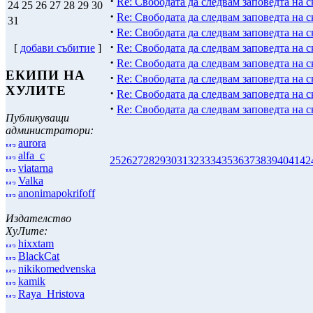
·
Re: Свободата да следвам заповедта на 
24
25
26
27
28
29
30
·
Re: Свободата да следвам заповедта на 
31
·
Re: Свободата да следвам заповедта на 
·
Re: Свободата да следвам заповедта на 
[
добави събитие
]
·
Re: Свободата да следвам заповедта на 
ЕКИПИ НА
·
Re: Свободата да следвам заповедта на 
ХУЛИТЕ
·
Re: Свободата да следвам заповедта на 
·
Re: Свободата да следвам заповедта на 
Публикуващи
администратори:
aurora
alfa_c
25
26
27
28
29
30
31
32
33
34
35
36
37
38
39
40
41
42
viatarna
Valka
anonimapokrifoff
Издателство
ХуЛите:
hixxtam
BlackCat
nikikomedvenska
kamik
Raya_Hristova