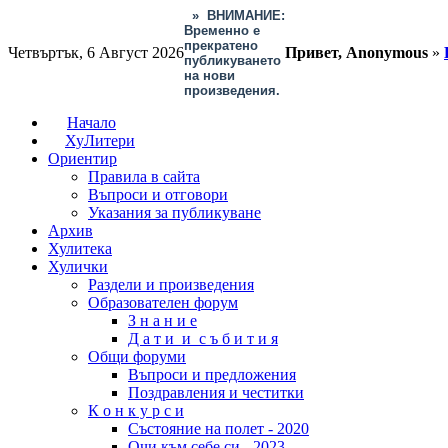
»
ВНИМАНИЕ:
Временно е
прекратено
Четвъртък, 6 Август 2026
Привет, Anonymous
»
публикуването
на нови
произведения.
Начало
ХуЛитери
Ориентир
Правила в сайта
Въпроси и отговори
Указания за публикуване
Архив
Хулитека
Хулички
Раздели и произведения
Образователен форум
З н а н и е
Д а т и и с ъ б и т и я
Общи форуми
Въпроси и предложения
Поздравления и честитки
К о н к у р с и
Състояние на полет - 2020
Очи към себе си - 2023