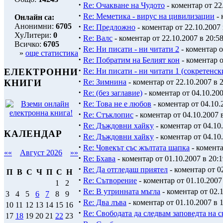
·
Re: Очакване на Чудото
- коментар от 22
·
Re: Меметика - вирус на цивилизации
- 
Онлайн са:
·
Анонимни:
6705
Re: Предложно
- коментар от 22.10.2007 
ХуЛитери:
0
·
Re: Валс
- коментар от 22.10.2007 в 20:5
Всичко:
6705
·
Re: Ни писати - ни читати 2
- коментар о
»
още статистика
·
Re: Побратим на Белият кон
- коментар о
·
Re: Ни писати - ни читати 1 (сокретенск
ЕЛЕКТРОННИ
·
Re: Зимнина
- коментар от 22.10.2007 в 
КНИГИ
·
Re: (без заглавие)
- коментар от 04.10.200
·
Re: Това не е любов
- коментар от 04.10.
·
Re: Стъклопис
- коментар от 04.10.2007 
·
Re: Дъждовни хайку
- коментар от 04.10.
КАЛЕНДАР
·
Re: Дъждовни хайку
- коментар от 04.10.
·
Re: Човекът със жълтата шапка
- комента
««
Август 2026
»»
·
Re: Бхава
- коментар от 01.10.2007 в 20:1
·
Re: Да отгледаш приятел
- коментар от 0
П
В
С
Ч
П
С
Н
·
Re: Сътворение
- коментар от 01.10.2007
1
2
·
Re: В утринната мъгла
- коментар от 02.1
3
4
5
6
7
8
9
·
Re: Два лъва
- коментар от 01.10.2007 в 
10
11
12
13
14
15
16
·
Re: Свободата да следвам заповедта на 
17
18
19
20
21
22
23