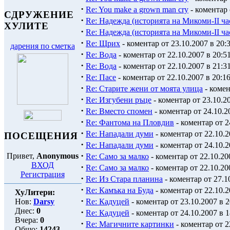
·
Re: You make a grown man cry
- коментар 
СДРУЖЕНИЕ
·
Re: Надежда (историята на Микоми-ІІ ча
ХУЛИТЕ
·
Re: Надежда (историята на Микоми-ІІ ча
·
Re: Щрих
- коментар от 23.10.2007 в 20:
дарения по сметка
·
Re: Вода
- коментар от 22.10.2007 в 20:5
·
Re: Вода
- коментар от 22.10.2007 в 21:3
·
Re: Пасе
- коментар от 22.10.2007 в 20:1
·
Re: Старите жени от моята улица
- комен
·
Re: Изгубени ръце
- коментар от 23.10.20
·
Re: Вместо спомен
- коментар от 24.10.2
·
Re: Фантома на Пловдив
- коментар от 2
·
Re: Нападали думи
- коментар от 22.10.2
ПОСЕЩЕНИЯ
·
Re: Нападали думи
- коментар от 24.10.2
·
Привет,
Anonymous
Re: Само за малко
- коментар от 22.10.20
ВХОД
·
Re: Само за малко
- коментар от 22.10.20
Регистрация
·
Re: Из Стара планина
- коментар от 27.1
·
Re: Камъка на Буда
- коментар от 22.10.2
ХуЛитери:
·
Нов:
Darsy
Re: Кадуцей
- коментар от 23.10.2007 в 2
Днес:
0
·
Re: Кадуцей
- коментар от 24.10.2007 в 1
Вчера:
0
·
Re: Магичните картинки
- коментар от 2
Общо:
14243