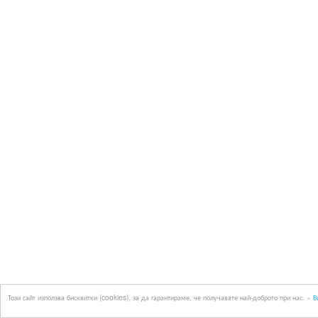
Този сайт използва бисквитки (cookies), за да гарантираме, че получавате най-доброто при нас. »
В