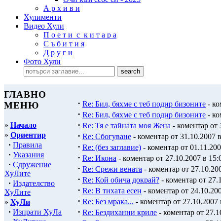
А р х и в и
Хулименти
Видео Хули
П о е т и с к и т а р а
С ъ б и т и я
Д р у г и
Фото Хули
ГЛАВНО
·
Re: Бил, бяхме с теб подир бизоните
- ко
МЕНЮ
·
Re: Бил, бяхме с теб подир бизоните
- ко
·
»
Начало
Re: Тя е тайната моя Жена
- коментар от 
»
Ориентир
·
Re: Сбогуване
- коментар от 31.10.2007 в
·
Правила
·
Re: (без заглавие)
- коментар от 01.11.200
·
Указания
·
Re: Икона
- коментар от 27.10.2007 в 15:
·
Сдружение
·
Re: Срежи вената
- коментар от 27.10.200
ХуЛите
·
Re: Кой обича докрай?
- коментар от 27.1
·
Издателство
·
Re: В тихата есен
- коментар от 24.10.200
ХуЛите
·
Re: Без мрака...
- коментар от 27.10.2007 
»
ХуЛи
·
·
Изпрати ХуЛа
Re: Бездиханни криле
- коментар от 27.1