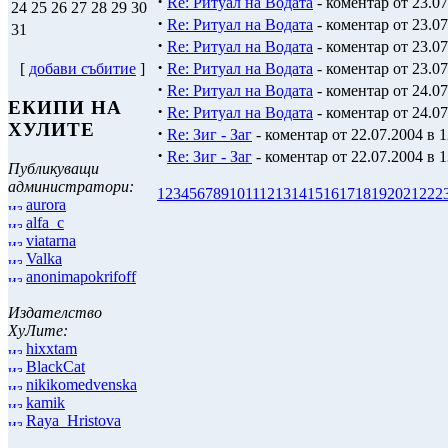
·
Re: Ритуал на Водата
- коментар от 23.07
24
25
26
27
28
29
30
·
Re: Ритуал на Водата
- коментар от 23.07
31
·
Re: Ритуал на Водата
- коментар от 23.07
·
Re: Ритуал на Водата
- коментар от 23.07
[
добави събитие
]
·
Re: Ритуал на Водата
- коментар от 24.07
ЕКИПИ НА
·
Re: Ритуал на Водата
- коментар от 24.07
ХУЛИТЕ
·
Re: Зиг - Заг
- коментар от 22.07.2004 в 1
·
Re: Зиг - Заг
- коментар от 22.07.2004 в 1
Публикуващи
администратори:
1
2
3
4
5
6
7
8
9
10
11
12
13
14
15
16
17
18
19
20
21
22
2
aurora
alfa_c
viatarna
Valka
anonimapokrifoff
Издателство
ХуЛите:
hixxtam
BlackCat
nikikomedvenska
kamik
Raya_Hristova