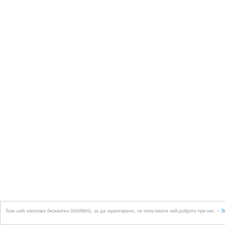
Този сайт използва бисквитки (cookies), за да гарантираме, че получавате най-доброто при нас. »
В