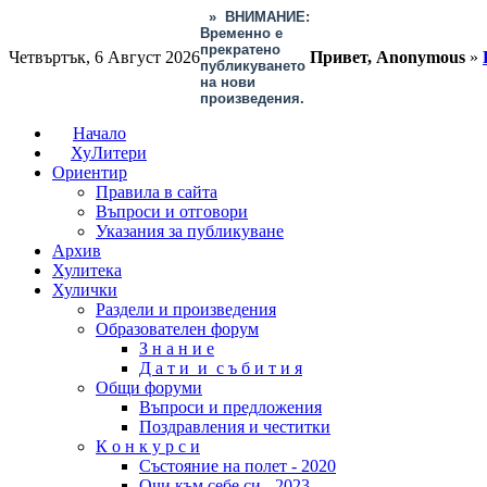
»
ВНИМАНИЕ:
Временно е
прекратено
Четвъртък, 6 Август 2026
Привет, Anonymous
»
публикуването
на нови
произведения.
Начало
ХуЛитери
Ориентир
Правила в сайта
Въпроси и отговори
Указания за публикуване
Архив
Хулитека
Хулички
Раздели и произведения
Образователен форум
З н а н и е
Д а т и и с ъ б и т и я
Общи форуми
Въпроси и предложения
Поздравления и честитки
К о н к у р с и
Състояние на полет - 2020
Очи към себе си - 2023