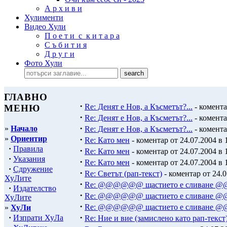
А р х и в и
Хулименти
Видео Хули
П о е т и с к и т а р а
С ъ б и т и я
Д р у г и
Фото Хули
ГЛАВНО
·
Re: Денят е Нов, а Късметът?...
- комента
МЕНЮ
·
Re: Денят е Нов, а Късметът?...
- комента
·
»
Начало
Re: Денят е Нов, а Късметът?...
- комента
»
Ориентир
·
Re: Като мен
- коментар от 24.07.2004 в 
·
Правила
·
Re: Като мен
- коментар от 24.07.2004 в 
·
Указания
·
Re: Като мен
- коментар от 24.07.2004 в 
·
Сдружение
·
Re: Светът (рап-текст)
- коментар от 24.0
ХуЛите
·
Re: @@@@@@ щастието е сливане
·
Издателство
·
Re: @@@@@@ щастието е сливане
ХуЛите
·
Re: @@@@@@ щастието е сливане
»
ХуЛи
·
·
Изпрати ХуЛа
Re: Ние и вие (замислено като рап-текст