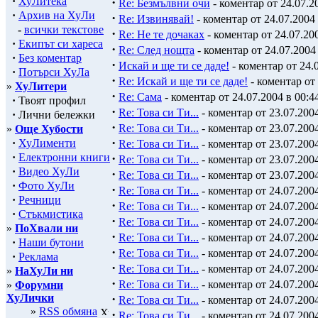
·
ХуЛитека
·
Re: Безмълвни очи
- коментар от 24.07.2
·
Архив на ХуЛи
·
Re: Извинявай!
- коментар от 24.07.2004 
-
всички текстове
·
Re: Не те дочаках
- коментар от 24.07.200
·
Екипът си хареса
·
Re: След нощта
- коментар от 24.07.2004 
·
Без коментар
·
Искай и ще ти се даде!
- коментар от 24.0
·
Потърси ХуЛа
·
Re: Искай и ще ти се даде!
- коментар от 
»
ХуЛитери
·
Re: Сама
- коментар от 24.07.2004 в 00:4
·
Твоят профил
·
Re: Това си Ти...
- коментар от 23.07.2004
·
Лични бележки
·
Re: Това си Ти...
- коментар от 23.07.2004
»
Още Хубости
·
·
ХуЛименти
Re: Това си Ти...
- коментар от 23.07.2004
·
Електронни книги
·
Re: Това си Ти...
- коментар от 23.07.2004
·
Видео ХуЛи
·
Re: Това си Ти...
- коментар от 23.07.2004
·
Фото ХуЛи
·
Re: Това си Ти...
- коментар от 24.07.2004
·
Речници
·
Re: Това си Ти...
- коментар от 24.07.2004
·
Стъкмистика
·
Re: Това си Ти...
- коментар от 24.07.2004
»
ПоХвали ни
·
Re: Това си Ти...
- коментар от 24.07.2004
·
Наши бутони
·
Re: Това си Ти...
- коментар от 24.07.2004
·
Реклама
·
Re: Това си Ти...
- коментар от 24.07.2004
»
НаХуЛи ни
·
Re: Това си Ти...
- коментар от 24.07.2004
»
Форумни
ХуЛички
·
Re: Това си Ти...
- коментар от 24.07.2004
»
RSS обмяна
·
Re: Това си Ти...
- коментар от 24.07.2004