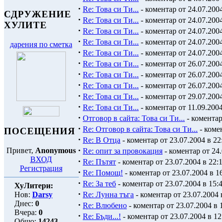
·
Re: Това си Ти...
- коментар от 24.07.2004
СДРУЖЕНИЕ
·
Re: Това си Ти...
- коментар от 24.07.2004
ХУЛИТЕ
·
Re: Това си Ти...
- коментар от 24.07.2004
·
Re: Това си Ти...
- коментар от 24.07.2004
дарения по сметка
·
Re: Това си Ти...
- коментар от 24.07.2004
·
Re: Това си Ти...
- коментар от 26.07.2004
·
Re: Това си Ти...
- коментар от 26.07.2004
·
Re: Това си Ти...
- коментар от 26.07.2004
·
Re: Това си Ти...
- коментар от 29.07.2004
·
Re: Това си Ти...
- коментар от 11.09.2004
·
Отговор в сайта: Това си Ти...
- коментар
·
Re: Отговор в сайта: Това си Ти...
- комен
ПОСЕЩЕНИЯ
·
Re: В Отца
- коментар от 23.07.2004 в 22
·
Привет,
Anonymous
Re: опит за провокация
- коментар от 24.
ВХОД
·
Re: Пътят
- коментар от 23.07.2004 в 22:
Регистрация
·
Re: Пoмoщ!
- коментар от 23.07.2004 в 1
·
Re: За теб
- коментар от 23.07.2004 в 15:
ХуЛитери:
·
Нов:
Darsy
Re: Лунна тъга
- коментар от 23.07.2004 
Днес:
0
·
Re: Влюбено
- коментар от 23.07.2004 в 
Вчера:
0
·
Re: Бъди...!
- коментар от 23.07.2004 в 12
Общо:
14243