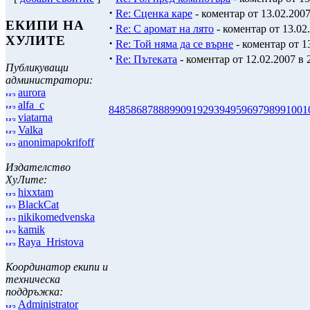
·
Re: Сценка каре
- коментар от 13.02.2007
ЕКИПИ НА
·
Re: С аромат на лято
- коментар от 13.02.
ХУЛИТЕ
·
Re: Той няма да се върне
- коментар от 1
·
Re: Пътеката
- коментар от 12.02.2007 в 
Публикуващи
администратори:
aurora
alfa_c
84
85
86
87
88
89
90
91
92
93
94
95
96
97
98
99
100
1
viatarna
Valka
anonimapokrifoff
Издателство
ХуЛите:
hixxtam
BlackCat
nikikomedvenska
kamik
Raya_Hristova
Координатор екипи и
техническа
поддръжка:
Administrator