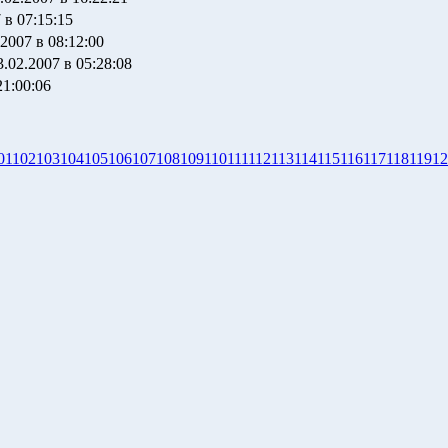
 в 07:15:15
2007 в 08:12:00
3.02.2007 в 05:28:08
21:00:06
01
102
103
104
105
106
107
108
109
110
111
112
113
114
115
116
117
118
119
12