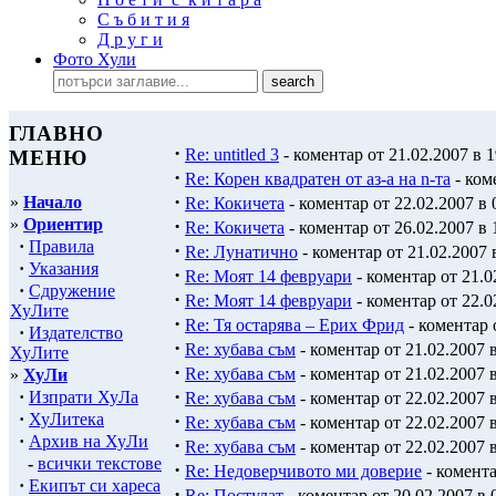
С ъ б и т и я
Д р у г и
Фото Хули
ГЛАВНО
·
Re: untitled 3
- коментар от 21.02.2007 в 1
МЕНЮ
·
Re: Корен квадратен от аз-а на n-та
- ком
·
»
Начало
Re: Кокичета
- коментар от 22.02.2007 в 
»
Ориентир
·
Re: Кокичета
- коментар от 26.02.2007 в 
·
Правила
·
Re: Лунатично
- коментар от 21.02.2007 
·
Указания
·
Re: Моят 14 февруари
- коментар от 21.0
·
Сдружение
·
Re: Моят 14 февруари
- коментар от 22.0
ХуЛите
·
Re: Тя остарява – Ерих Фрид
- коментар 
·
Издателство
·
Re: хубава съм
- коментар от 21.02.2007 в
ХуЛите
·
Re: хубава съм
- коментар от 21.02.2007 в
»
ХуЛи
·
·
Изпрати ХуЛа
Re: хубава съм
- коментар от 22.02.2007 в
·
ХуЛитека
·
Re: хубава съм
- коментар от 22.02.2007 в
·
Архив на ХуЛи
·
Re: хубава съм
- коментар от 22.02.2007 в
-
всички текстове
·
Re: Недоверчивото ми доверие
- комента
·
Екипът си хареса
·
Re: Постулат
- коментар от 20.02.2007 в 