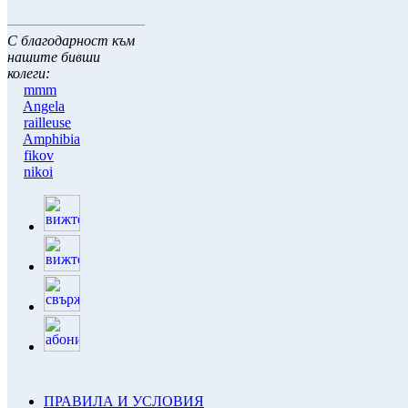
С благодарност към
нашите бивши
колеги:
mmm
Angela
railleuse
Amphibia
fikov
nikoi
ПРАВИЛА И УСЛОВИЯ