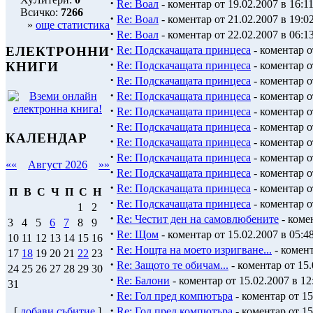
·
Re: Воал
- коментар от 19.02.2007 в 16:1
Всичко:
7266
·
Re: Воал
- коментар от 21.02.2007 в 19:0
»
още статистика
·
Re: Воал
- коментар от 22.02.2007 в 06:1
·
Re: Подскачащата принцеса
- коментар о
ЕЛЕКТРОННИ
·
Re: Подскачащата принцеса
- коментар о
КНИГИ
·
Re: Подскачащата принцеса
- коментар о
·
Re: Подскачащата принцеса
- коментар о
·
Re: Подскачащата принцеса
- коментар о
·
Re: Подскачащата принцеса
- коментар о
КАЛЕНДАР
·
Re: Подскачащата принцеса
- коментар о
·
Re: Подскачащата принцеса
- коментар о
««
Август 2026
»»
·
Re: Подскачащата принцеса
- коментар о
·
Re: Подскачащата принцеса
- коментар о
П
В
С
Ч
П
С
Н
·
Re: Подскачащата принцеса
- коментар о
1
2
·
Re: Честит ден на самовлюбените
- комен
3
4
5
6
7
8
9
·
Re: Щом
- коментар от 15.02.2007 в 05:4
10
11
12
13
14
15
16
·
Re: Нощта на моето изригване...
- комент
17
18
19
20
21
22
23
·
Re: Защото те обичам...
- коментар от 15.
24
25
26
27
28
29
30
·
Re: Балони
- коментар от 15.02.2007 в 12
31
·
Re: Гол пред компютъра
- коментар от 15
·
Re: Гол пред компютъра
- коментар от 15
[
добави събитие
]