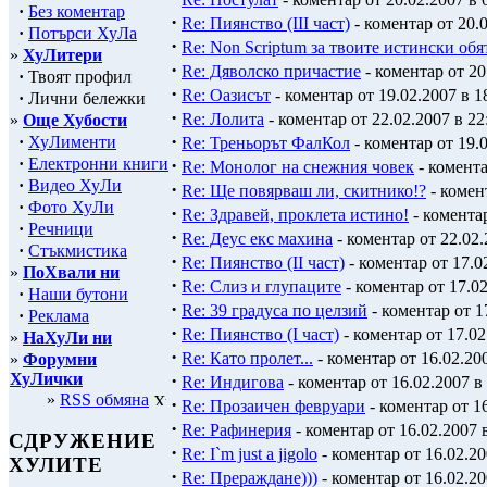
·
Без коментар
·
Re: Пиянство (III част)
- коментар от 20.0
·
Потърси ХуЛа
·
Re: Non Scriptum за твоите истински обя
»
ХуЛитери
·
Re: Дяволско причастие
- коментар от 20
·
Твоят профил
·
Re: Оазисът
- коментар от 19.02.2007 в 1
·
Лични бележки
·
Re: Лолита
- коментар от 22.02.2007 в 22
»
Още Хубости
·
·
ХуЛименти
Re: Треньорът ФалКол
- коментар от 19.0
·
Електронни книги
·
Re: Монолог на снежния човек
- комента
·
Видео ХуЛи
·
Re: Ще повярваш ли, скитнико!?
- комент
·
Фото ХуЛи
·
Re: Здравей, проклета истино!
- коментар
·
Речници
·
Re: Деус екс махина
- коментар от 22.02.
·
Стъкмистика
·
Re: Пиянство (II част)
- коментар от 17.0
»
ПоХвали ни
·
Re: Слиз и глупаците
- коментар от 17.02
·
Наши бутони
·
Re: 39 градуса по целзий
- коментар от 1
·
Реклама
·
Re: Пиянство (I част)
- коментар от 17.02
»
НаХуЛи ни
·
Re: Като пролет...
- коментар от 16.02.200
»
Форумни
ХуЛички
·
Re: Индигова
- коментар от 16.02.2007 в
»
RSS обмяна
·
Re: Прозаичен февруари
- коментар от 16
·
Re: Рафинерия
- коментар от 16.02.2007 
СДРУЖЕНИЕ
·
Re: I`m just a jigolo
- коментар от 16.02.20
ХУЛИТЕ
·
Re: Прераждане)))
- коментар от 16.02.20