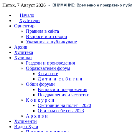
Петък, 7 Август 2026
»
ВНИМАНИЕ: Временно е прекратено публ
Начало
ХуЛитери
Ориентир
Правила в сайта
Въпроси и отговори
Указания за публикуване
Архив
Хулитека
Хулички
Раздели и произведения
Образователен форум
З н а н и е
Д а т и и с ъ б и т и я
Общи форуми
Въпроси и предложения
Поздравления и честитки
К о н к у р с и
Състояние на полет - 2020
Очи към себе си - 2023
А р х и в и
Хулименти
Видео Хули
П о е т и с к и т а р а