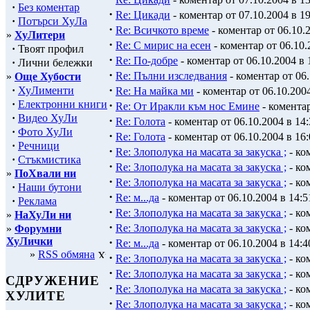
·
Без коментар
·
Re: Цикади
- коментар от 07.10.2004 в 19
·
Потърси ХуЛа
·
Re: Всичкото време
- коментар от 06.10.2
»
ХуЛитери
·
Re: С мирис на есен
- коментар от 06.10.
·
Твоят профил
·
Re: По-добре
- коментар от 06.10.2004 в 
·
Лични бележки
·
Re: Пълни изследвания
- коментар от 06.
»
Още Хубости
·
·
ХуЛименти
Re: На майка ми
- коментар от 06.10.2004
·
Електронни книги
·
Re: От Иракли към нос Емине
- коментар
·
Видео ХуЛи
·
Re: Голота
- коментар от 06.10.2004 в 14:
·
Фото ХуЛи
·
Re: Голота
- коментар от 06.10.2004 в 16:
·
Речници
·
Re: Злополука на масата за закуска ;
- ко
·
Стъкмистика
·
Re: Злополука на масата за закуска ;
- ко
»
ПоХвали ни
·
Re: Злополука на масата за закуска ;
- ко
·
Наши бутони
·
Re: м...да
- коментар от 06.10.2004 в 14:5
·
Реклама
·
Re: Злополука на масата за закуска ;
- ко
»
НаХуЛи ни
·
Re: Злополука на масата за закуска ;
- ко
»
Форумни
ХуЛички
·
Re: м...да
- коментар от 06.10.2004 в 14:4
»
RSS обмяна
·
Re: Злополука на масата за закуска ;
- ко
·
Re: Злополука на масата за закуска ;
- ко
СДРУЖЕНИЕ
·
Re: Злополука на масата за закуска ;
- ко
ХУЛИТЕ
·
Re: Злополука на масата за закуска ;
- ко