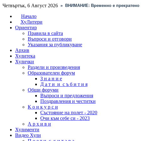
Четвъртък, 6 Август 2026
»
ВНИМАНИЕ: Временно е прекратено 
Начало
ХуЛитери
Ориентир
Правила в сайта
Въпроси и отговори
Указания за публикуване
Архив
Хулитека
Хулички
Раздели и произведения
Образователен форум
З н а н и е
Д а т и и с ъ б и т и я
Общи форуми
Въпроси и предложения
Поздравления и честитки
К о н к у р с и
Състояние на полет - 2020
Очи към себе си - 2023
А р х и в и
Хулименти
Видео Хули
П о е т и с к и т а р а