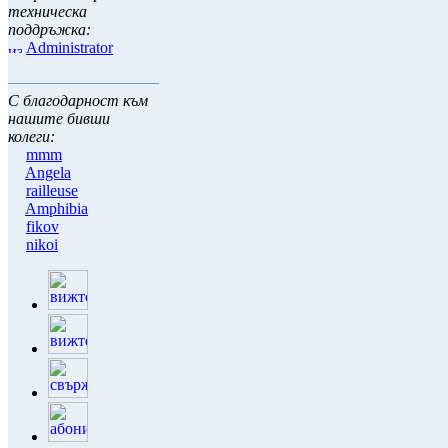
техническа
поддръжка:
Administrator
С благодарност към
нашите бивши
колеги:
mmm
Angela
railleuse
Amphibia
fikov
nikoi