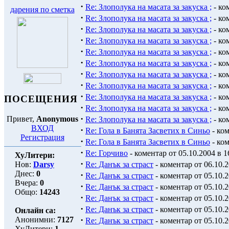
·
Re: Злополука на масата за закуска ;
- ко
дарения по сметка
·
Re: Злополука на масата за закуска ;
- ко
·
Re: Злополука на масата за закуска ;
- ко
·
Re: Злополука на масата за закуска ;
- ко
·
Re: Злополука на масата за закуска ;
- ко
·
Re: Злополука на масата за закуска ;
- ко
·
Re: Злополука на масата за закуска ;
- ко
·
Re: Злополука на масата за закуска ;
- ко
·
Re: Злополука на масата за закуска ;
- ко
ПОСЕЩЕНИЯ
·
Re: Злополука на масата за закуска ;
- ко
·
Привет,
Anonymous
Re: Злополука на масата за закуска ;
- ко
ВХОД
·
Re: Гола в Банята Засветих в Синьо
- ком
Регистрация
·
Re: Гола в Банята Засветих в Синьо
- ком
·
Re: Горчиво
- коментар от 05.10.2004 в 1
ХуЛитери:
·
Нов:
Darsy
Re: Данък за страст
- коментар от 06.10.2
Днес:
0
·
Re: Данък за страст
- коментар от 05.10.2
Вчера:
0
·
Re: Данък за страст
- коментар от 05.10.2
Общо:
14243
·
Re: Данък за страст
- коментар от 05.10.2
·
Re: Данък за страст
- коментар от 05.10.2
Онлайн са:
·
Анонимни:
7127
Re: Данък за страст
- коментар от 05.10.2
ХуЛитери:
1