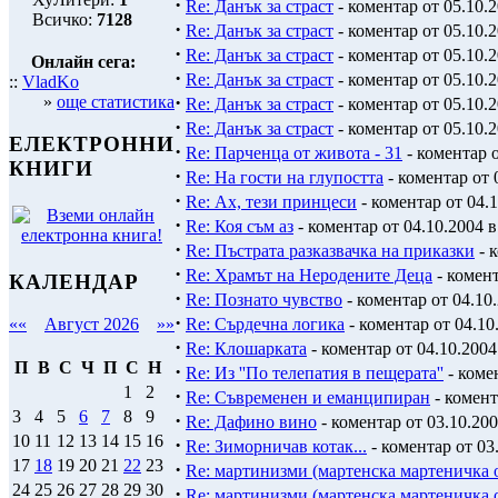
·
Re: Данък за страст
- коментар от 05.10.2
Всичко:
7128
·
Re: Данък за страст
- коментар от 05.10.2
·
Re: Данък за страст
- коментар от 05.10.2
Онлайн сега:
·
Re: Данък за страст
- коментар от 05.10.2
::
VladKo
·
»
още статистика
Re: Данък за страст
- коментар от 05.10.2
·
Re: Данък за страст
- коментар от 05.10.2
ЕЛЕКТРОННИ
·
Re: Парченца от живота - 31
- коментар о
КНИГИ
·
Re: На гости на глупостта
- коментар от 
·
Re: Ах, тези принцеси
- коментар от 04.1
·
Re: Коя съм аз
- коментар от 04.10.2004 в
·
Re: Пъстрата разказвачка на приказки
- к
·
Re: Храмът на Неродените Деца
- комент
КАЛЕНДАР
·
Re: Познато чувство
- коментар от 04.10.
·
Re: Сърдечна логика
- коментар от 04.10
««
Август 2026
»»
·
Re: Клошарката
- коментар от 04.10.2004
П
В
С
Ч
П
С
Н
·
Re: Из ''По телепатия в пещерата''
- комен
1
2
·
Re: Съвременен и еманципиран
- комент
3
4
5
6
7
8
9
·
Re: Дафино вино
- коментар от 03.10.200
10
11
12
13
14
15
16
·
Re: Зиморничав котак...
- коментар от 03
17
18
19
20
21
22
23
·
Re: мартинизми (мартенска мартеничка 
24
25
26
27
28
29
30
·
Re: мартинизми (мартенска мартеничка 