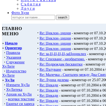
С ъ б и т и я
Д р у г и
Фото Хули
ГЛАВНО
·
Re: Циклон- циция
- коментар от 07.10.2
МЕНЮ
·
Re: Циклон- циция
- коментар от 07.10.2
·
»
Начало
Re: Циклон- циция
- коментар от 07.10.2
»
Ориентир
·
Re: Циклон- циция
- коментар от 07.10.2
·
Правила
·
Re: за-Ц-Ц-Ц-Ц-заЦцциклих
- коментар о
·
Указания
·
Re: Спихване - необратимо.
- коментар о
·
Сдружение
·
Re: Подреждам бисквитки
- коментар от 
ХуЛите
·
Re: Пътуване
- коментар от 07.10.2004 в 
·
Издателство
·
Re: Малечка - Скиталец между Два Свят
ХуЛите
·
Re: Лунна дилема
- коментар от 25.07.20
»
ХуЛи
·
·
Изпрати ХуЛа
Re: Цикади
- коментар от 07.10.2004 в 06
·
ХуЛитека
·
Re: Цикади
- коментар от 07.10.2004 в 06
·
Архив на ХуЛи
·
Re: Цикади
- коментар от 07.10.2004 в 06
-
всички текстове
·
Re: Цикади
- коментар от 07.10.2004 в 06
·
Екипът си хареса
·
Re: Цикади
- коментар от 07.10.2004 в 13