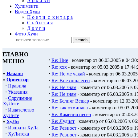
А р х и в и
Хулименти
Видео Хули
П о е т и с к и т а р а
С ъ б и т и я
Д р у г и
Фото Хули
ГЛАВНО
·
Re: Ние
- коментар от 06.03.2005 в 04:30
МЕНЮ
·
Re: xxx
- коментар от 05.03.2005 в 17:44:
·
»
Начало
Re: Не ме чакай
- коментар от 06.03.2005
»
Ориентир
·
Re: Внезапна есен
- коментар от 06.03.20
·
Правила
·
Re: Не знам
- коментар от 06.03.2005 в 0
·
Указания
·
Re: Не знам
- коментар от 06.03.2005 в 1
·
Сдружение
·
Re: Белият Вещар
- коментар от 12.03.20
ХуЛите
·
Re: как отминава
- коментар от 05.03.200
·
Издателство
·
Re: Каменна песен
- коментар от 05.03.2
ХуЛите
·
Re: Лудият
- коментар от 05.03.2005 в 06
»
ХуЛи
·
·
Изпрати ХуЛа
Re: Ревност
- коментар от 04.03.2005 в 1