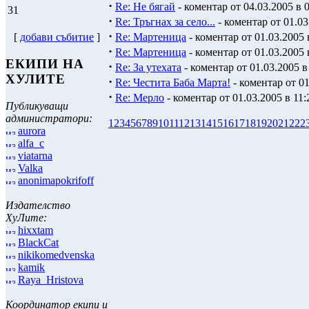
·
Re: В мъглата - Херман Хесе
- коментар о
24
25
26
27
28
29
30
·
Re: Не бягай
- коментар от 04.03.2005 в 
31
·
Re: Тръгнах за село...
- коментар от 01.03
·
Re: Мартеница
- коментар от 01.03.2005 
[
добави събитие
]
·
Re: Мартеница
- коментар от 01.03.2005 
ЕКИПИ НА
·
Re: За утехата
- коментар от 01.03.2005 в
ХУЛИТЕ
·
Re: Честита Баба Марта!
- коментар от 01
·
Re: Мерло
- коментар от 01.03.2005 в 11:
Публикуващи
администратори:
1
2
3
4
5
6
7
8
9
10
11
12
13
14
15
16
17
18
19
20
21
22
2
aurora
alfa_c
viatarna
Valka
anonimapokrifoff
Издателство
ХуЛите:
hixxtam
BlackCat
nikikomedvenska
kamik
Raya_Hristova