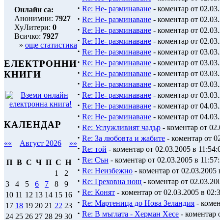
·
Re: Не- разминаване
- коментар от 02.03.
·
Re: Не- разминаване
- коментар от 02.03.
Онлайн са:
·
Анонимни:
7927
Re: Не- разминаване
- коментар от 02.03.
ХуЛитери:
0
·
Re: Не- разминаване
- коментар от 02.03.
Всичко:
7927
·
Re: Не- разминаване
- коментар от 02.03.
»
още статистика
·
Re: Не- разминаване
- коментар от 03.03.
·
Re: Не- разминаване
- коментар от 03.03.
ЕЛЕКТРОННИ
·
Re: Не- разминаване
- коментар от 03.03.
КНИГИ
·
Re: Не- разминаване
- коментар от 03.03.
·
Re: Не- разминаване
- коментар от 03.03.
·
Re: Не- разминаване
- коментар от 04.03.
·
Re: Не- разминаване
- коментар от 04.03.
КАЛЕНДАР
·
Re: Услужливият чадър
- коментар от 02.
·
Re: За любовта и жабите
- коментар от 02
««
Август 2026
»»
·
Re: той
- коментар от 02.03.2005 в 11:54:
·
Re: Сън
- коментар от 02.03.2005 в 11:57
П
В
С
Ч
П
С
Н
·
Re: Неизбежно
- коментар от 02.03.2005 
1
2
·
Re: Греховна нощ
- коментар от 02.03.200
3
4
5
6
7
8
9
·
Re: Конят
- коментар от 02.03.2005 в 02:
10
11
12
13
14
15
16
·
Re: Мартеница до Нова Зеландия
- комен
17
18
19
20
21
22
23