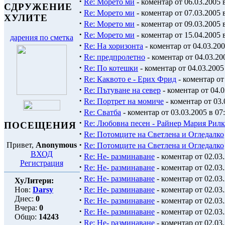
·
Re: Морето ми
- коментар от 06.03.2005 
СДРУЖЕНИЕ
·
Re: Морето ми
- коментар от 07.03.2005 в
ХУЛИТЕ
·
Re: Морето ми
- коментар от 09.03.2005 
·
Re: Морето ми
- коментар от 15.04.2005 
дарения по сметка
·
Re: На хоризонта
- коментар от 04.03.200
·
Re: предпролетно
- коментар от 04.03.20
·
Re: По котешки
- коментар от 04.03.2005
·
Re: Каквото е - Ерих Фрид
- коментар от
·
Re: Пътуване на север
- коментар от 04.0
·
Re: Портрет на момиче
- коментар от 03.
·
Re: Сватба
- коментар от 03.03.2005 в 07
·
Re: Любовна песен - Райнер Мария Рилк
ПОСЕЩЕНИЯ
·
Re: Потомците на Светлена и Огледалко
·
Привет,
Anonymous
Re: Потомците на Светлена и Огледалко
ВХОД
·
Re: Не- разминаване
- коментар от 02.03.
Регистрация
·
Re: Не- разминаване
- коментар от 02.03.
·
Re: Не- разминаване
- коментар от 02.03.
ХуЛитери:
·
Нов:
Darsy
Re: Не- разминаване
- коментар от 02.03.
Днес:
0
·
Re: Не- разминаване
- коментар от 02.03.
Вчера:
0
·
Re: Не- разминаване
- коментар от 02.03.
Общо:
14243