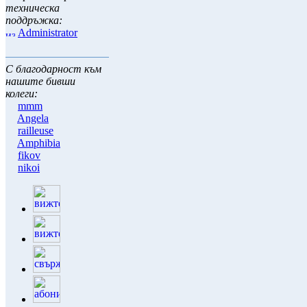
Координатор екипи и
техническа
поддръжка:
Administrator
С благодарност към
нашите бивши
колеги:
mmm
Angela
railleuse
Amphibia
fikov
nikoi