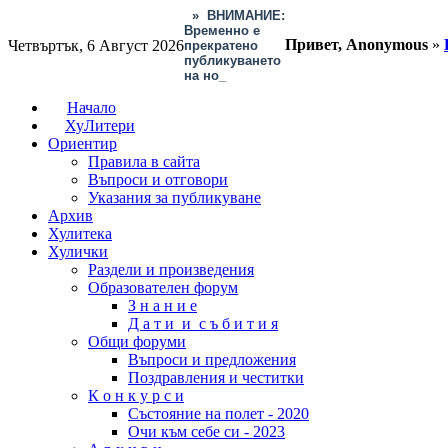
»
ВНИМАНИЕ:
Временно е
прекратено
Четвъртък, 6 Август 2026
Привет, Anonymous
»
публикуването
на нови
произведения.
Начало
ХуЛитери
Ориентир
Правила в сайта
Въпроси и отговори
Указания за публикуване
Архив
Хулитека
Хулички
Раздели и произведения
Образователен форум
З н а н и е
Д а т и и с ъ б и т и я
Общи форуми
Въпроси и предложения
Поздравления и честитки
К о н к у р с и
Състояние на полет - 2020
Очи към себе си - 2023