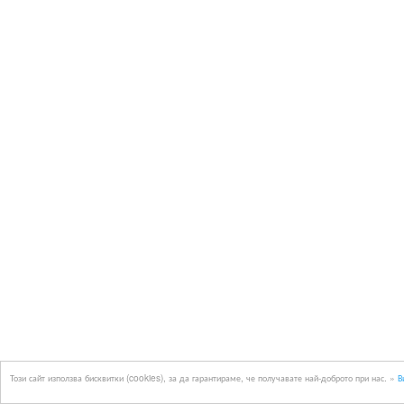
Този сайт използва бисквитки (cookies), за да гарантираме, че получавате най-доброто при нас. »
В